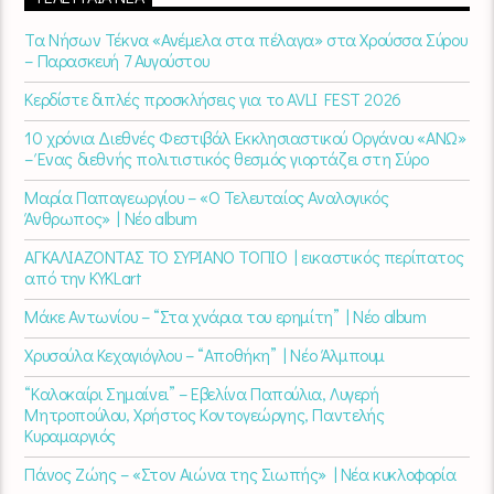
Τα Νήσων Τέκνα «Ανέμελα στα πέλαγα» στα Χρούσσα Σύρου
– Παρασκευή 7 Αυγούστου
Κερδίστε διπλές προσκλήσεις για το AVLI FEST 2026
10 χρόνια Διεθνές Φεστιβάλ Εκκλησιαστικού Οργάνου «ΑΝΩ»
– Ένας διεθνής πολιτιστικός θεσμός γιορτάζει στη Σύρο​
Μαρία Παπαγεωργίου – «Ο Τελευταίος Αναλογικός
Άνθρωπος» | Νέο album
ΑΓΚΑΛΙΑΖΟΝΤΑΣ ΤΟ ΣΥΡΙΑΝΟ ΤΟΠΙΟ | εικαστικός περίπατος
από την KYKLart
Μάκε Αντωνίου – “Στα χνάρια του ερημίτη” | Νέο album
Χρυσούλα Κεχαγιόγλου – “Αποθήκη” | Νέο Άλμπουμ
“Καλοκαίρι Σημαίνει” – Εβελίνα Παπούλια, Λυγερή
Μητροπούλου, Χρήστος Κοντογεώργης, Παντελής
Κυραμαργιός
Πάνος Ζώης – «Στον Αιώνα της Σιωπής» | Νέα κυκλοφορία