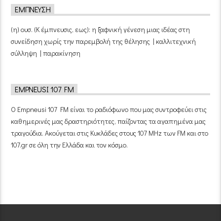
ΈΜΠΝΕΥΣΗ
(η) ουσ. (Κ έμπνευσις, εως): η ξαφνική γένεση μιας ιδέας στη
συνείδηση χωρίς την παρεμβολή της θέλησης | καλλιτεχνική
σύλληψη | παρακίνηση
EMPNEUSI 107 FM
Ο Empneusi 107 FM είναι το ραδιόφωνο που μας συντροφεύει στις
καθημερινές μας δραστηριότητες, παίζοντας τα αγαπημένα μας
τραγούδια. Ακούγεται στις Κυκλάδες στους 107 MHz των FM και στο
107.gr σε όλη την Ελλάδα και τον κόσμο.