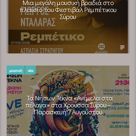
Μια μεγάλη μουσική βραδιά στο
πλαίσιο του Φεστιβάλ Ρεμπέτικου
Σύρου
07/08/2026
μουσική
νέα
Τα Νήσων Τέκνα «Ανέμελα στα
πέλαγα» στα Χρούσσα Σύρου –
Παρασκευή 7 Αυγούστου