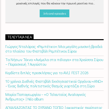
μουσικές επιλογές που θα κάνουν την πρωινή ρουτίνα πιο
ευχάριστη!
"Νωρίς το πρωί" καθημερινά
(Δευτέρα - Παρασκευή)
06:00 - 07:00 στον Empneusi 107 FM
Info and episodes
ΤΕΛΕΥΤΑΊΑ ΝΈΑ
Γιώργος Νταλάρας «Ρεμπέτικο»: Μια μεγάλη μουσική βραδιά
στο πλαίσιο του Φεστιβάλ Ρεμπέτικου Σύρου
Τα Νήσων Τέκνα «Ανέμελα στα πέλαγα» στα Χρούσσα Σύρου
– Παρασκευή 7 Αυγούστου
Κερδίστε διπλές προσκλήσεις για το AVLI FEST 2026
10 χρόνια Διεθνές Φεστιβάλ Εκκλησιαστικού Οργάνου «ΑΝΩ»
– Ένας διεθνής πολιτιστικός θεσμός γιορτάζει στη Σύρο​
Μαρία Παπαγεωργίου – «Ο Τελευταίος Αναλογικός
Άνθρωπος» | Νέο album
ΑΓΚΑΛΙΑΖΟΝΤΑΣ ΤΟ ΣΥΡΙΑΝΟ ΤΟΠΙΟ | εικαστικός περίπατος