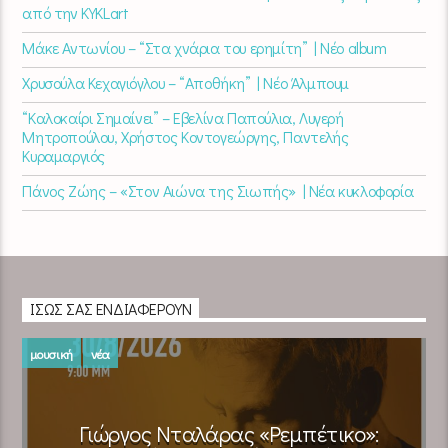
από την KYKLart
Μάκε Αντωνίου – “Στα χνάρια του ερημίτη” | Νέο album
Χρυσούλα Κεχαγιόγλου – “Αποθήκη” | Νέο Άλμπουμ
“Καλοκαίρι Σημαίνει” – Εβελίνα Παπούλια, Λυγερή
Μητροπούλου, Χρήστος Κοντογεώργης, Παντελής
Κυραμαργιός
Πάνος Ζώης – «Στον Αιώνα της Σιωπής» | Νέα κυκλοφορία
ΊΣΩΣ ΣΑΣ ΕΝΔΙΑΦΈΡΟΥΝ
μουσική
νέα
Γιώργος Νταλάρας «Ρεμπέτικο»: