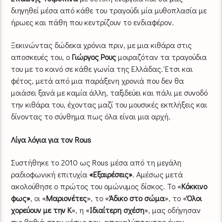
διηγηθεί μέσα από κάθε του τραγούδι μία μυθοπλασία με
ήρωες και πάθη που κεντρίζουν το ενδιαφέρον.
Ξεκινώντας δώδεκα χρόνια πριν, με μια κιθάρα στις
αποσκευές του, o
Γιώργος Ρους
μοιραζόταν τα τραγούδια
του με το κοινό σε κάθε γωνία της Ελλάδας. Έτσι και
φέτος, μετά από μια παράξενη χρονιά που δεν θα
μοιάσει ξανά με καμία άλλη, ταξιδεύει και πάλι με συνοδό
την κιθάρα του, έχοντας μαζί του μουσικές εκπλήξεις και
δίνοντας το σύνθημα πως όλα είναι μια αρχή.
Λίγα λόγια για τον Rous
Συστήθηκε το 2010 ως Rous μέσα από τη μεγάλη
ραδιοφωνική επιτυχία
«Εξαιρέσεις»
. Αμέσως μετά
ακολούθησε ο πρώτος του ομώνυμος δίσκος. Το «
Κόκκινο
φως»
, οι «
Μαριονέτες
», το «
Άδικο στο σώμα
», το «
Όλοι
χορεύουν με την Κ
», η «
Ιδιαίτερη σχέση
», μας οδήγησαν
πιο βαθιά στον κόσμο του, αποκαλύπτοντας έναν