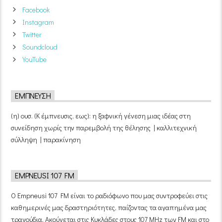
Facebook
Instagram
Twitter
Soundcloud
YouTube
ΈΜΠΝΕΥΣΗ
(η) ουσ. (Κ έμπνευσις, εως): η ξαφνική γένεση μιας ιδέας στη
συνείδηση χωρίς την παρεμβολή της θέλησης | καλλιτεχνική
σύλληψη | παρακίνηση
EMPNEUSI 107 FM
Ο Empneusi 107 FM είναι το ραδιόφωνο που μας συντροφεύει στις
καθημερινές μας δραστηριότητες, παίζοντας τα αγαπημένα μας
τραγούδια. Ακούγεται στις Κυκλάδες στους 107 MHz των FM και στο