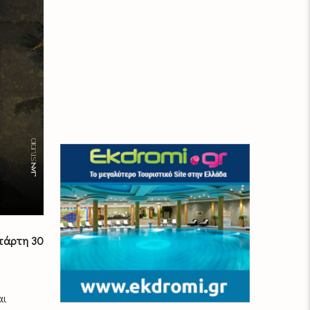
τάρτη 30
αι