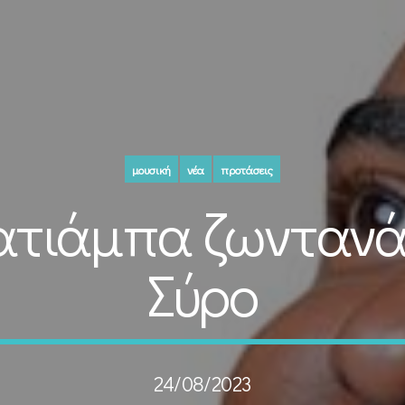
μουσική
νέα
προτάσεις
ατιάμπα ζωντανά
Σύρο
24/08/2023