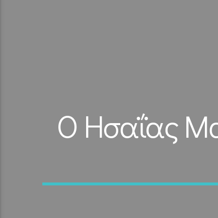
Ο Ησαΐας Μ