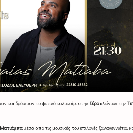
αν και δρόσισαν το φετινό καλοκαίρι στην
Σύρο
κλείνουν την
Τε
 Ματιάμπα
μέσα από τις μουσικές του επιλογές ξαναγεννιέται κ