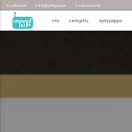
raditorial
#dailyempneusi
επικοινωνία
νέα
εκπομπές
πρόγραμμα