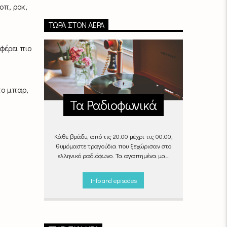
οπ, ροκ,
ΤΏΡΑ ΣΤΟΝ ΑΈΡΑ
φέρει πιο
ο μπαρ,
Τα Ραδιοφωνικά
Κάθε βράδυ, από τις 20.00 μέχρι τις 00.00,
θυμόμαστε τραγούδια που ξεχώρισαν στο
ελληνικό ραδιόφωνο. Τα αγαπημένα μας
«Ραδιοφωνικά», στον αέρα του Empneusi.
Που ξέρεις, μπορεί και το δικό σου
Info and episodes
αγαπημένο τραγούδι να βρίσκεται μέσα σ’
αυτά!
Κάθε βράδυ 20
:00 –
00:00
στον
Empneusi 107 FM
.