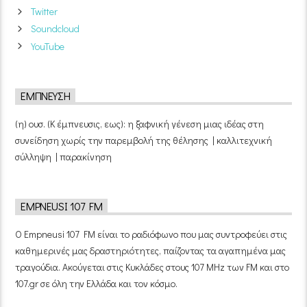
Twitter
Soundcloud
YouTube
ΈΜΠΝΕΥΣΗ
(η) ουσ. (Κ έμπνευσις, εως): η ξαφνική γένεση μιας ιδέας στη
συνείδηση χωρίς την παρεμβολή της θέλησης | καλλιτεχνική
σύλληψη | παρακίνηση
EMPNEUSI 107 FM
Ο Empneusi 107 FM είναι το ραδιόφωνο που μας συντροφεύει στις
καθημερινές μας δραστηριότητες, παίζοντας τα αγαπημένα μας
τραγούδια. Ακούγεται στις Κυκλάδες στους 107 MHz των FM και στο
107.gr σε όλη την Ελλάδα και τον κόσμο.