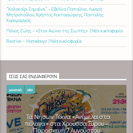
“Καλοκαίρι Σημαίνει” – Εβελίνα Παπούλια, Λυγερή
Μητροπούλου, Χρήστος Κοντογεώργης, Παντελής
Κυραμαργιός
Πάνος Ζώης – «Στον Αιώνα της Σιωπής» | Νέα κυκλοφορία
Restive – Homeboys | Νέα κυκλοφορία
ΊΣΩΣ ΣΑΣ ΕΝΔΙΑΦΈΡΟΥΝ
μουσική
νέα
Τα Νήσων Τέκνα «Ανέμελα στα
πέλαγα» στα Χρούσσα Σύρου –
Παρασκευή 7 Αυγούστου