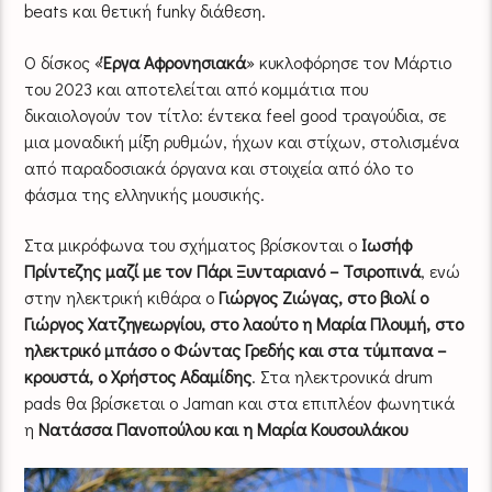
beats και θετική funky διάθεση.
Ο δίσκος «
Έργα Αφρονησιακά
» κυκλοφόρησε τον Μάρτιο
του 2023 και αποτελείται από κομμάτια που
δικαιολογούν τον τίτλο: έντεκα feel good τραγούδια, σε
μια μοναδική μίξη ρυθμών, ήχων και στίχων, στολισμένα
από παραδοσιακά όργανα και στοιχεία από όλο το
φάσμα της ελληνικής μουσικής.
Στα μικρόφωνα του σχήματος βρίσκονται ο
Ιωσήφ
Πρίντεζης μαζί με τον Πάρι Ξυνταριανό – Τσιροπινά
, ενώ
στην ηλεκτρική κιθάρα ο
Γιώργος Ζιώγας, στο βιολί ο
Γιώργος Χατζηγεωργίου, στο λαούτο η Μαρία Πλουμή, στο
ηλεκτρικό μπάσο ο Φώντας Γρεδής και στα τύμπανα –
κρουστά, ο Χρήστος Αδαμίδης
. Στα ηλεκτρονικά drum
pads θα βρίσκεται ο Jaman και στα επιπλέον φωνητικά
η
Νατάσσα Πανοπούλου και η Μαρία Κουσουλάκου