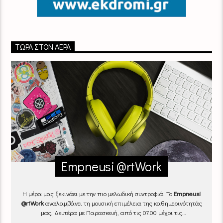
ΤΏΡΑ ΣΤΟΝ ΑΈΡΑ
Empneusi @rtWork
Η μέρα μας ξεκινάει με την πιο μελωδική συντροφιά. Το
Empneusi
@rtWork
αναλαμβάνει τη μουσική επιμέλεια της καθημερινότητάς
μας, Δευτέρα με Παρασκευή, από τις 07.00 μέχρι τις
10.00.
Επιλεγμένα τραγούδια
από την
εγχώρια
και τη
διεθνή