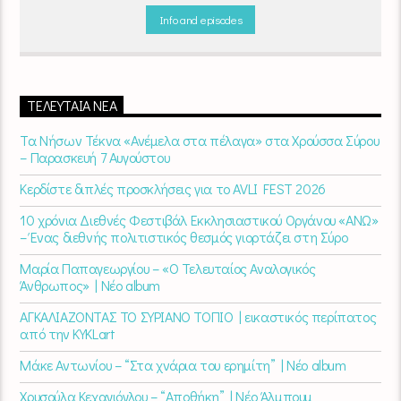
σκηνή
εναλλάσσονται αρμονικά, θυμίζοντάς μας πως δουλειά και
Info and episodes
τέχνη πάνε μαζί.
Καθημερινά
(Δευτέρα-Παρασκευή)
07:00 –
10:00
στον
Empneusi 107 FM
.
ΤΕΛΕΥΤΑΊΑ ΝΈΑ
Τα Νήσων Τέκνα «Ανέμελα στα πέλαγα» στα Χρούσσα Σύρου
– Παρασκευή 7 Αυγούστου
Κερδίστε διπλές προσκλήσεις για το AVLI FEST 2026
10 χρόνια Διεθνές Φεστιβάλ Εκκλησιαστικού Οργάνου «ΑΝΩ»
– Ένας διεθνής πολιτιστικός θεσμός γιορτάζει στη Σύρο​
Μαρία Παπαγεωργίου – «Ο Τελευταίος Αναλογικός
Άνθρωπος» | Νέο album
ΑΓΚΑΛΙΑΖΟΝΤΑΣ ΤΟ ΣΥΡΙΑΝΟ ΤΟΠΙΟ | εικαστικός περίπατος
από την KYKLart
Μάκε Αντωνίου – “Στα χνάρια του ερημίτη” | Νέο album
Χρυσούλα Κεχαγιόγλου – “Αποθήκη” | Νέο Άλμπουμ