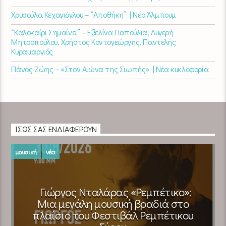
Χρυσούλα Κεχαγιόγλου – “Αποθήκη” | Νέο Άλμπουμ
“Καλοκαίρι Σημαίνει” – Εβελίνα Παπούλια, Λυγερή
Μητροπούλου, Χρήστος Κοντογεώργης, Παντελής
Κυραμαργιός
Πάνος Ζώης – «Στον Αιώνα της Σιωπής» | Νέα κυκλοφορία
ΊΣΩΣ ΣΑΣ ΕΝΔΙΑΦΈΡΟΥΝ
μουσική
νέα
Γιώργος Νταλάρας «Ρεμπέτικο»:
Μια μεγάλη μουσική βραδιά στο
πλαίσιο του Φεστιβάλ Ρεμπέτικου