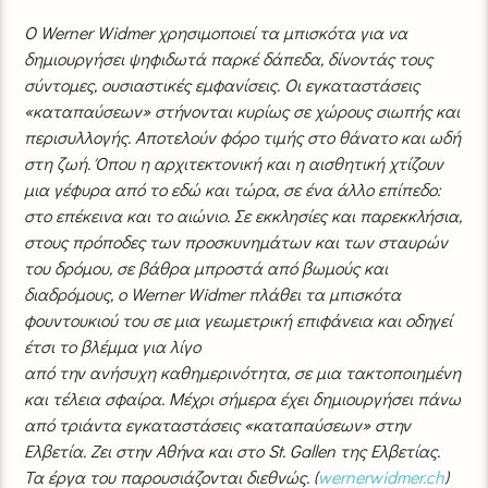
Ο Werner Widmer χρησιμοποιεί τα μπισκότα για να
δημιουργήσει ψηφιδωτά παρκέ δάπεδα, δίνοντάς τους
σύντομες, ουσιαστικές εμφανίσεις. Οι εγκαταστάσεις
«καταπαύσεων» στήνονται κυρίως σε χώρους σιωπής και
περισυλλογής. Αποτελούν φόρο τιμής στο θάνατο και ωδή
στη ζωή. Όπου η αρχιτεκτονική και η αισθητική χτίζουν
μια γέφυρα από το εδώ και τώρα, σε ένα άλλο επίπεδο:
στο επέκεινα και το αιώνιο. Σε εκκλησίες και παρεκκλήσια,
στους πρόποδες των προσκυνημάτων και των σταυρών
του δρόμου, σε βάθρα μπροστά από βωμούς και
διαδρόμους, ο Werner Widmer πλάθει τα μπισκότα
φουντουκιού του σε μια γεωμετρική επιφάνεια και οδηγεί
έτσι το βλέμμα για λίγο
από την ανήσυχη καθημερινότητα, σε μια τακτοποιημένη
και τέλεια σφαίρα. Μέχρι σήμερα έχει δημιουργήσει πάνω
από τριάντα εγκαταστάσεις «καταπαύσεων» στην
Ελβετία. Ζει στην Αθήνα και στο St. Gallen της Ελβετίας.
Τα έργα του παρουσιάζονται διεθνώς. (
wernerwidmer.ch
)