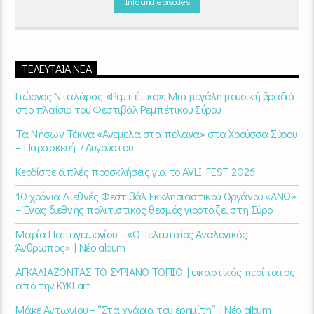
Info and episodes
ΤΕΛΕΥΤΑΊΑ ΝΈΑ
Γιώργος Νταλάρας «Ρεμπέτικο»: Μια μεγάλη μουσική βραδιά
στο πλαίσιο του Φεστιβάλ Ρεμπέτικου Σύρου
Τα Νήσων Τέκνα «Ανέμελα στα πέλαγα» στα Χρούσσα Σύρου
– Παρασκευή 7 Αυγούστου
Κερδίστε διπλές προσκλήσεις για το AVLI FEST 2026
10 χρόνια Διεθνές Φεστιβάλ Εκκλησιαστικού Οργάνου «ΑΝΩ»
– Ένας διεθνής πολιτιστικός θεσμός γιορτάζει στη Σύρο​
Μαρία Παπαγεωργίου – «Ο Τελευταίος Αναλογικός
Άνθρωπος» | Νέο album
ΑΓΚΑΛΙΑΖΟΝΤΑΣ ΤΟ ΣΥΡΙΑΝΟ ΤΟΠΙΟ | εικαστικός περίπατος
από την KYKLart
Μάκε Αντωνίου – “Στα χνάρια του ερημίτη” | Νέο album