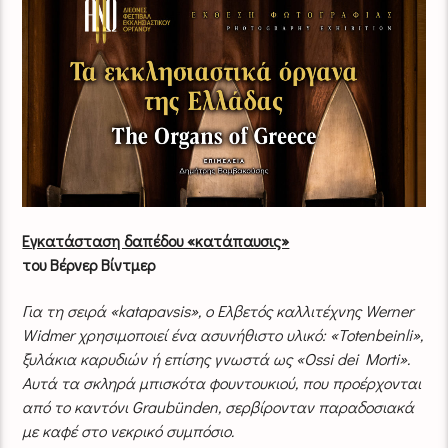
Εγκατάσταση δαπέδου «κατάπαυσις»
του Βέρνερ Βίντμερ
Για τη σειρά «katapavsis», ο Ελβετός καλλιτέχνης Werner
Widmer χρησιμοποιεί ένα ασυνήθιστο υλικό: «Totenbeinli»,
ξυλάκια καρυδιών ή επίσης γνωστά ως «Ossi dei Morti».
Αυτά τα σκληρά μπισκότα φουντουκιού, που προέρχονται
από το καντόνι Graubünden, σερβίρονταν παραδοσιακά
με καφέ στο νεκρικό συμπόσιο.