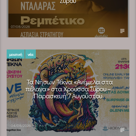
Σύρου
07/08/2026
μουσική
νέα
Τα Νήσων Τέκνα «Ανέμελα στα
πέλαγα» στα Χρούσσα Σύρου –
Παρασκευή 7 Αυγούστου
04/08/2026