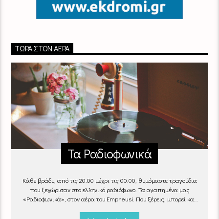
ΤΏΡΑ ΣΤΟΝ ΑΈΡΑ
Τα Ραδιοφωνικά
Κάθε βράδυ, από τις 20.00 μέχρι τις 00.00, θυμόμαστε τραγούδια
που ξεχώρισαν στο ελληνικό ραδιόφωνο. Τα αγαπημένα μας
«Ραδιοφωνικά», στον αέρα του Empneusi. Που ξέρεις, μπορεί και
το δικό σου αγαπημένο τραγούδι να βρίσκεται μέσα σ’ αυτά!
Κάθε
βράδυ 20
:00 – 00:00
στον
Empneusi 107 FM
.