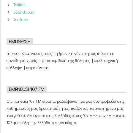
Twitter
Soundcloud
YouTube
ΈΜΠΝΕΥΣΗ
(η) ουσ. (Κ έμπνευσις, εως): η ξαφνική γένεση μιας ιδέας στη
συνείδηση χωρίς την παρεμβολή της θέλησης | καλλιτεχνική
σύλληψη | παρακίνηση
EMPNEUSI 107 FM
Ο Empneusi 107 FM είναι το ραδιόφωνο που μας συντροφεύει στις
καθημερινές μας δραστηριότητες, παίζοντας τα αγαπημένα μας
τραγούδια. Ακούγεται στις Κυκλάδες στους 107 MHz των FM και στο
107.gr σε όλη την Ελλάδα και τον κόσμο.