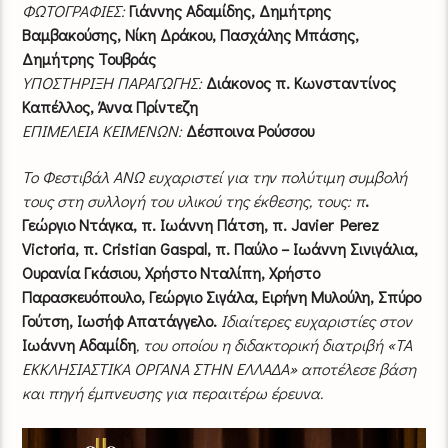
ΦΩΤΟΓΡΑΦΙΕΣ:
Γιάννης Αδαμίδης, Δημήτρης
Βαμβακούσης, Νίκη Δράκου, Πασχάλης Μπάσης,
Δημήτρης Τουβράς
ΥΠΟΣΤΗΡΙΞΗ ΠΑΡΑΓΩΓΗΣ:
Διάκονος π. Κωνσταντίνος
Καπέλλος, Άννα Πρίντεζη
ΕΠΙΜΕΛΕΙΑ ΚΕΙΜΕΝΩΝ:
Δέσποινα Ρούσσου
Το Φεστιβάλ ΑΝΩ ευχαριστεί για την πολύτιμη συμβολή
τους στη συλλογή του υλικού της έκθεσης, τους: π
.
Γεώργιο Ντάγκα, π. Ιωάννη Πάτση, π. Javier Perez
Victoria, π. Cristian Gaspal, π. Παύλο – Ιωάννη Σινιγάλια,
Ουρανία Γκάσιου, Χρήστο Νταλίπη, Χρήστο
Παρασκευόπουλο, Γεώργιο Σιγάλα, Ειρήνη Μυλούλη, Σπύρο
Γούτση, Ιωσήφ Απατάγγελο.
Ιδιαίτερες ευχαριστίες στον
Ιωάννη Αδαμίδη
, του οποίου η διδακτορική διατριβή «ΤΑ
ΕΚΚΛΗΣΙΑΣΤΙΚΑ ΟΡΓΑΝΑ ΣΤΗΝ ΕΛΛΑΔΑ» αποτέλεσε βάση
και πηγή έμπνευσης για περαιτέρω έρευνα.