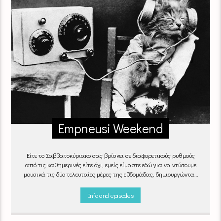
Empneusi Weekend
Είτε το Σαββατοκύριακο σας βρίσκει σε διαφορετικούς ρυθμούς
από τις καθημερινές είτε όχι, εμείς είμαστε εδώ για να ντύσουμε
μουσικά τις δύο τελευταίες μέρες της εβδομάδας, δημιουργώντας
μία μελωδική συνήθεια για ό,τι κι αν κάνετε.
Info and episodes