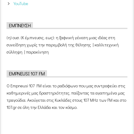
YouTube
ΈΜΠΝΕΥΣΗ
(η) ουσ. (Κ έμπνευσις, εως): η ξαφνική γένεση μιας ιδέας στη
συνείδηση χωρίς την παρεμβολή της θέλησης | καλλιτεχνική
σύλληψη | παρακίνηση
EMPNEUSI 107 FM
Ο Empneusi 107 FM είναι το ραδιόφωνο που μας συντροφεύει στις
καθημερινές μας δραστηριότητες, παίζοντας τα αγαπημένα μας
τραγούδια. Ακούγεται στις Κυκλάδες στους 107 MHz των FM και στο
107.gr σε όλη την Ελλάδα και τον κόσμο.