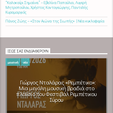
“Καλοκαίρι Σημαίνει” – Εβελίνα Παπούλια, Λυγερή
Μητροπούλου, Χρήστος Κοντογεώργης, Παντελής
Κυραμαργιός
Πάνος Ζώης – «Στον Αιώνα της Σιωπής» | Νέα κυκλοφορία
ΊΣΩΣ ΣΑΣ ΕΝΔΙΑΦΈΡΟΥΝ
μουσική
νέα
Γιώργος Νταλάρας «Ρεμπέτικο»:
Μια μεγάλη μουσική βραδιά στο
πλαίσιο του Φεστιβάλ Ρεμπέτικου
Σύρου