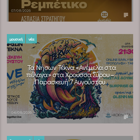
07/08/2026
μουσική
νέα
Τα Νήσων Τέκνα «Ανέμελα στα
πέλαγα» στα Χρούσσα Σύρου –
Παρασκευή 7 Αυγούστου
04/08/2026