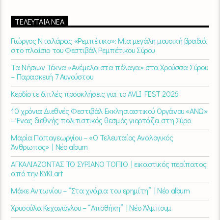
ΤΕΛΕΥΤΑΊΑ ΝΈΑ
Γιώργος Νταλάρας «Ρεμπέτικο»: Μια μεγάλη μουσική βραδιά
στο πλαίσιο του Φεστιβάλ Ρεμπέτικου Σύρου
Τα Νήσων Τέκνα «Ανέμελα στα πέλαγα» στα Χρούσσα Σύρου
– Παρασκευή 7 Αυγούστου
Κερδίστε διπλές προσκλήσεις για το AVLI FEST 2026
10 χρόνια Διεθνές Φεστιβάλ Εκκλησιαστικού Οργάνου «ΑΝΩ»
– Ένας διεθνής πολιτιστικός θεσμός γιορτάζει στη Σύρο​
Μαρία Παπαγεωργίου – «Ο Τελευταίος Αναλογικός
Άνθρωπος» | Νέο album
ΑΓΚΑΛΙΑΖΟΝΤΑΣ ΤΟ ΣΥΡΙΑΝΟ ΤΟΠΙΟ | εικαστικός περίπατος
από την KYKLart
Μάκε Αντωνίου – “Στα χνάρια του ερημίτη” | Νέο album
Χρυσούλα Κεχαγιόγλου – “Αποθήκη” | Νέο Άλμπουμ