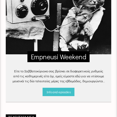
Empneusi Weekend
Είτε το Σαββατοκύριακο σας βρίσκει σε διαφορετικούς ρυθμούς
από τις καθημερινές είτε όχι, εμείς είμαστε εδώ για να ντύσουμε
μουσικά τις δύο τελευταίες μέρες της εβδομάδας, δημιουργώντας
μία μελωδική συνήθεια για ό,τι κι αν κάνετε.
Info and episodes