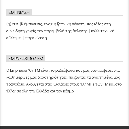
ΈΜΠΝΕΥΣΗ
(η) ουσ. (Κ έμπνευσις, εως): η ξαφνική γένεση μιας ιδέας στη
συνείδηση χωρίς την παρεμβολή της θέλησης | καλλιτεχνική
σύλληψη | παρακίνηση
EMPNEUSI 107 FM
Ο Empneusi 107 FM είναι το ραδιόφωνο που μας συντροφεύει στις
καθημερινές μας δραστηριότητες, παίζοντας τα αγαπημένα μας
τραγούδια. Ακούγεται στις Κυκλάδες στους 107 MHz των FM και στο
107.gr σε όλη την Ελλάδα και τον κόσμο.