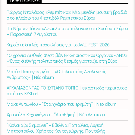
ΤΕΛΕΥΤΑΊΑ ΝΈΑ
Γιώργος Νταλάρας «Ρεμπέτικο»: Μια μεγάλη μουσική βραδιά
στο πλαίσιο του Φεστιβάλ Ρεμπέτικου Σύρου
Τα Νήσων Τέκνα «Ανέμελα στα πέλαγα» στα Χρούσσα Σύρου
– Παρασκευή 7 Αυγούστου
Κερδίστε διπλές προσκλήσεις για το AVLI FEST 2026
10 χρόνια Διεθνές Φεστιβάλ Εκκλησιαστικού Οργάνου «ΑΝΩ»
– Ένας διεθνής πολιτιστικός θεσμός γιορτάζει στη Σύρο​
Μαρία Παπαγεωργίου – «Ο Τελευταίος Αναλογικός
Άνθρωπος» | Νέο album
ΑΓΚΑΛΙΑΖΟΝΤΑΣ ΤΟ ΣΥΡΙΑΝΟ ΤΟΠΙΟ | εικαστικός περίπατος
από την KYKLart
Μάκε Αντωνίου – “Στα χνάρια του ερημίτη” | Νέο album
Χρυσούλα Κεχαγιόγλου – “Αποθήκη” | Νέο Άλμπουμ
“Καλοκαίρι Σημαίνει” – Εβελίνα Παπούλια, Λυγερή
Μητροπούλου, Χρήστος Κοντογεώργης, Παντελής