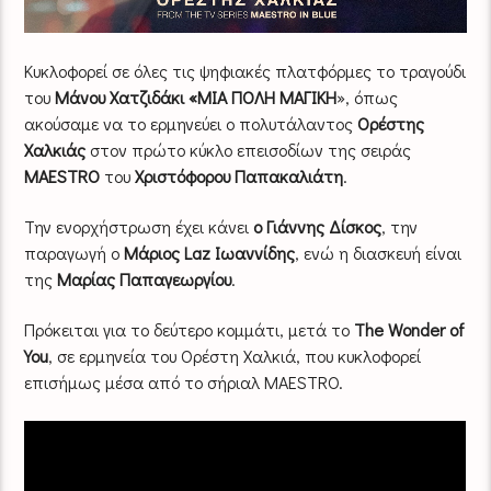
Κυκλοφορεί σε όλες τις ψηφιακές πλατφόρμες το τραγούδι
του
Μάνου Χατζιδάκι «MIA ΠΟΛΗ ΜΑΓΙΚΗ
», όπως
ακούσαμε να το ερμηνεύει ο πολυτάλαντος
Ορέστης
Χαλκιάς
στον πρώτο κύκλο επεισοδίων της σειράς
MAESTRO
του
Χριστόφορου Παπακαλιάτη
.
Την ενορχήστρωση έχει κάνει
ο Γιάννης Δίσκος
, την
παραγωγή ο
Μάριος Laz Ιωαννίδης
, ενώ η διασκευή είναι
της
Μαρίας Παπαγεωργίου
.
Πρόκειται για το δεύτερο κομμάτι, μετά το
The Wonder of
You
, σε ερμηνεία του Ορέστη Χαλκιά, που κυκλοφορεί
επισήμως μέσα από το σήριαλ MAESTRO.