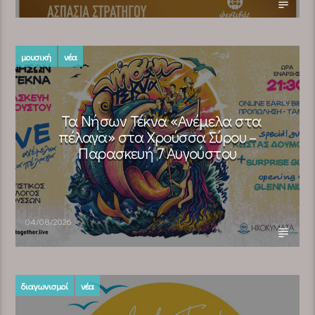
μουσική
νέα
Τα Νήσων Τέκνα «Ανέμελα στα
πέλαγα» στα Χρούσσα Σύρου –
Παρασκευή 7 Αυγούστου
04/08/2026
διαγωνισμοί
νέα