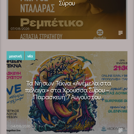
Σύρου
07/08/2026
μουσική
νέα
Τα Νήσων Τέκνα «Ανέμελα στα
πέλαγα» στα Χρούσσα Σύρου –
Παρασκευή 7 Αυγούστου
04/08/2026