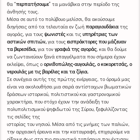
θα “
περπατήσουμε
” τα μανάβικα στην περίοδο της
άνθησής τους.
Μέσα σε αυτό το πολύβουο μελίσσι, θα ακούσουμε
διηγήσεις από τα τελευταία εν ζωή
παραγιουδάκια
της
αγοράς, για τους
ψωνιστές
και τις
υπηρέτριες των
αστικών σπιτιών,
για τους
εισπράκτορες που μάζευαν
τα βερεσέδια,
για τον
γραφιά
της αγοράς
, και θα δούμε
να ζωντανεύουν ξανά επαγγέλματα που σήμερα έχουν
εκλείψει, όπως ο
ορνιθοπώλης-αυγουλάς, ο κοκορετσάς, ο
νερουλάς με τις βαρέλες και τα ζύγια.
Σε συνέχεια αυτής της πρώτης ενέργειας, το όραμά μας
είναι να ακολουθήσει μια σειρά αντίστοιχων βιωματικών
δράσεων ιστορικού, πολιτιστικού και γαστρονομικού
χαρακτήρα, που στόχο έχουν την ανάδειξη του
πολυπολιτισμικού ψηφιδωτού της Σύρου, ξεφυλλίζοντας
τις σελίδες της
ιστορίας του νησιού. Μέσα από τις μνήμες των παλιών,
την αρχειακή έρευνα και την καταγραφή, επιχειρούμε να
ρίξουμε φως στα πιο σημαντικά τοπόσημα που έχτισαν