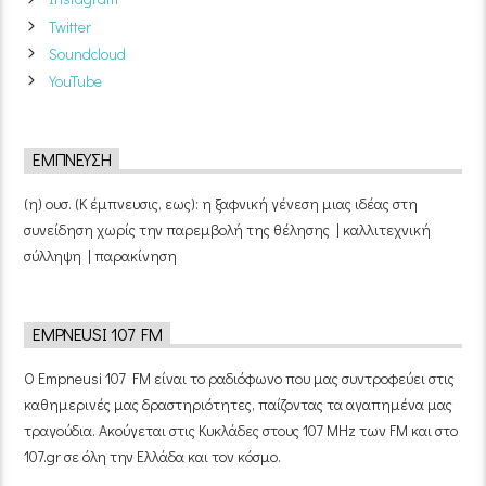
Twitter
Soundcloud
YouTube
ΈΜΠΝΕΥΣΗ
(η) ουσ. (Κ έμπνευσις, εως): η ξαφνική γένεση μιας ιδέας στη
συνείδηση χωρίς την παρεμβολή της θέλησης | καλλιτεχνική
σύλληψη | παρακίνηση
EMPNEUSI 107 FM
Ο Empneusi 107 FM είναι το ραδιόφωνο που μας συντροφεύει στις
καθημερινές μας δραστηριότητες, παίζοντας τα αγαπημένα μας
τραγούδια. Ακούγεται στις Κυκλάδες στους 107 MHz των FM και στο
107.gr σε όλη την Ελλάδα και τον κόσμο.