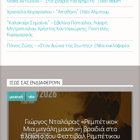
Μάκε Αντωνίου – “Στα χνάρια του ερημίτη” | Νέο album
Χρυσούλα Κεχαγιόγλου – “Αποθήκη” | Νέο Άλμπουμ
“Καλοκαίρι Σημαίνει” – Εβελίνα Παπούλια, Λυγερή
Μητροπούλου, Χρήστος Κοντογεώργης, Παντελής
Κυραμαργιός
Πάνος Ζώης – «Στον Αιώνα της Σιωπής» | Νέα κυκλοφορία
ΊΣΩΣ ΣΑΣ ΕΝΔΙΑΦΈΡΟΥΝ
μουσική
νέα
Γιώργος Νταλάρας «Ρεμπέτικο»:
Μια μεγάλη μουσική βραδιά στο
πλαίσιο του Φεστιβάλ Ρεμπέτικου