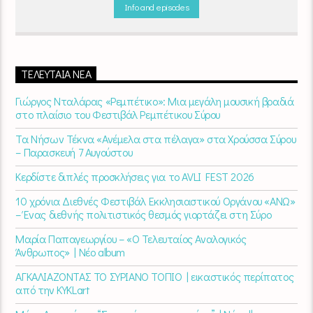
βράδυ 20
:00 – 00:00
στον
Empneusi 107 FM
.
Info and episodes
ΤΕΛΕΥΤΑΊΑ ΝΈΑ
Γιώργος Νταλάρας «Ρεμπέτικο»: Μια μεγάλη μουσική βραδιά
στο πλαίσιο του Φεστιβάλ Ρεμπέτικου Σύρου
Τα Νήσων Τέκνα «Ανέμελα στα πέλαγα» στα Χρούσσα Σύρου
– Παρασκευή 7 Αυγούστου
Κερδίστε διπλές προσκλήσεις για το AVLI FEST 2026
10 χρόνια Διεθνές Φεστιβάλ Εκκλησιαστικού Οργάνου «ΑΝΩ»
– Ένας διεθνής πολιτιστικός θεσμός γιορτάζει στη Σύρο​
Μαρία Παπαγεωργίου – «Ο Τελευταίος Αναλογικός
Άνθρωπος» | Νέο album
ΑΓΚΑΛΙΑΖΟΝΤΑΣ ΤΟ ΣΥΡΙΑΝΟ ΤΟΠΙΟ | εικαστικός περίπατος
από την KYKLart