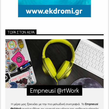
ΤΏΡΑ ΣΤΟΝ ΑΈΡΑ
Empneusi @rtWork
Η μέρα μας ξεκινάει με την πιο μελωδική συντροφιά. Το
Empneusi
@rtWork
αναλαμβάνει τη μουσική επιμέλεια της καθημερινότητάς