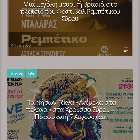
Μια μεγάλη μουσική βραδιά στο
πλαίσιο του Φεστιβάλ Ρεμπέτικου
Σύρου
07/08/2026
μουσική
νέα
Τα Νήσων Τέκνα «Ανέμελα στα
πέλαγα» στα Χρούσσα Σύρου –
Παρασκευή 7 Αυγούστου