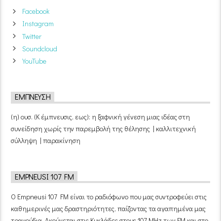
Facebook
Instagram
Twitter
Soundcloud
YouTube
ΈΜΠΝΕΥΣΗ
(η) ουσ. (Κ έμπνευσις, εως): η ξαφνική γένεση μιας ιδέας στη
συνείδηση χωρίς την παρεμβολή της θέλησης | καλλιτεχνική
σύλληψη | παρακίνηση
EMPNEUSI 107 FM
Ο Empneusi 107 FM είναι το ραδιόφωνο που μας συντροφεύει στις
καθημερινές μας δραστηριότητες, παίζοντας τα αγαπημένα μας
τραγούδια. Ακούγεται στις Κυκλάδες στους 107 MHz των FM και στο