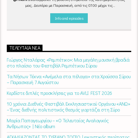
μας, Δευτέρα με Παρασκευή, από τις 07.00 μέχρι τις
10.00.
Επιλεγμένα τραγούδια
από την
εγχώρια
και τη
διεθνή
σκηνή
εναλλάσσονται αρμονικά, θυμίζοντάς μας πως δουλειά και
Info and episodes
τέχνη πάνε μαζί.
Καθημερινά
(Δευτέρα-Παρασκευή)
07:00 –
10:00
στον
Empneusi 107 FM
.
ΤΕΛΕΥΤΑΊΑ ΝΈΑ
Γιώργος Νταλάρας «Ρεμπέτικο»: Μια μεγάλη μουσική βραδιά
στο πλαίσιο του Φεστιβάλ Ρεμπέτικου Σύρου
Τα Νήσων Τέκνα «Ανέμελα στα πέλαγα» στα Χρούσσα Σύρου
– Παρασκευή 7 Αυγούστου
Κερδίστε διπλές προσκλήσεις για το AVLI FEST 2026
10 χρόνια Διεθνές Φεστιβάλ Εκκλησιαστικού Οργάνου «ΑΝΩ»
– Ένας διεθνής πολιτιστικός θεσμός γιορτάζει στη Σύρο​
Μαρία Παπαγεωργίου – «Ο Τελευταίος Αναλογικός
Άνθρωπος» | Νέο album
ΑΓΚΑΛΙΑΖΟΝΤΑΣ ΤΟ ΣΥΡΙΑΝΟ ΤΟΠΙΟ | εικαστικός περίπατος