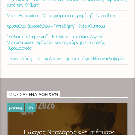
από την KYKLart
Μάκε Αντωνίου – “Στα χνάρια του ερημίτη” | Νέο album
Χρυσούλα Κεχαγιόγλου – “Αποθήκη” | Νέο Άλμπουμ
“Καλοκαίρι Σημαίνει” – Εβελίνα Παπούλια, Λυγερή
Μητροπούλου, Χρήστος Κοντογεώργης, Παντελής
Κυραμαργιός
Πάνος Ζώης – «Στον Αιώνα της Σιωπής» | Νέα κυκλοφορία
ΊΣΩΣ ΣΑΣ ΕΝΔΙΑΦΈΡΟΥΝ
μουσική
νέα
Γιώργος Νταλάρας «Ρεμπέτικο»: