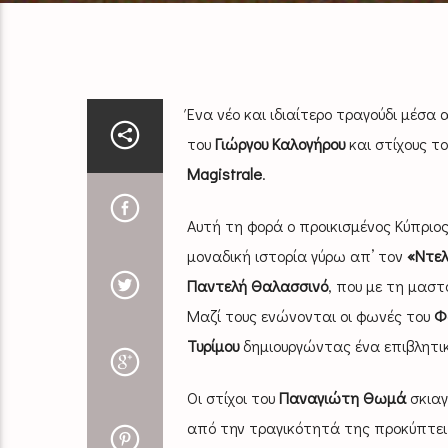
Ένα νέο και ιδιαίτερο τραγούδι μέσα
του
Γιώργου Καλογήρου
και στίχους τ
Magistrale
.
Αυτή τη φορά ο προικισμένος Κύπριος
μοναδική ιστορία γύρω απ’ τον
«Ντε
Παντελή Θαλασσινό
, που με τη μαστ
Μαζί τους ενώνονται οι φωνές του
Φ
Τυρίμου
δημιουργώντας ένα επιβλητι
Οι στίχοι του
Παναγιώτη Θωμά
σκιαγ
από την τραγικότητά της προκύπτει 