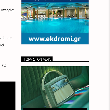
 ιστορία
νο), ως
κοί
ΤΏΡΑ ΣΤΟΝ ΑΈΡΑ
 τις