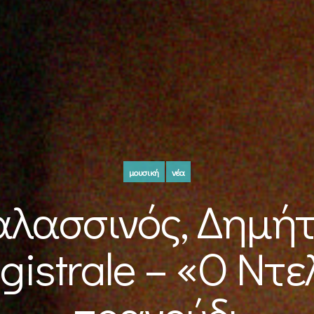
μουσική
νέα
λασσινός, Δημή
gistrale – «Ο Ντε