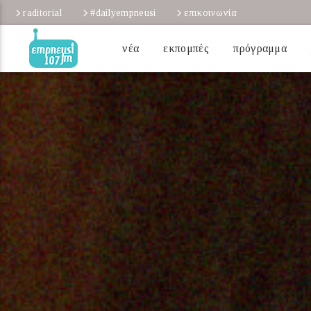
raditorial
#dailyempneusi
επικοινωνία
νέα
εκπομπές
πρόγραμμα