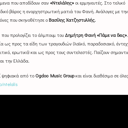
όμενα που αποδίδουν σαν
«Ντελάλης»
οι ερμηνευτές. Στο τελικό
ιδικό βάρος η ενορχηστρωτική ματιά του Φανή. Ανάλογες με την
κόνες που σκηνοθέτησε ο
Βασίλης Χατζηστυλλής.
e, που προλογίζει το άλμπουμ του
Δημήτρη Φανή «Πάμε να δεις»
.
ία ως προς τα είδη των τραγουδιών (λαϊκό, παραδοσιακό, έντεχ
ιτικό, ερωτικό) και ως προς τους συντελεστές. Παίζουν σημαντι
και την Ελλάδα.
ί ψηφιακά από το
Ogdoo Music Group
και είναι διαθέσιμο σε όλες
o/ntelalis