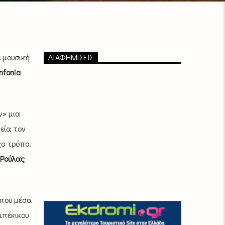
ε μουσική
ΔΙΑΦΗΜΙΣΕΙΣ
nfonia
ν» μια
νεία τον
χο τρόπο.
Ρούλας
που μέσα
μπέκικου