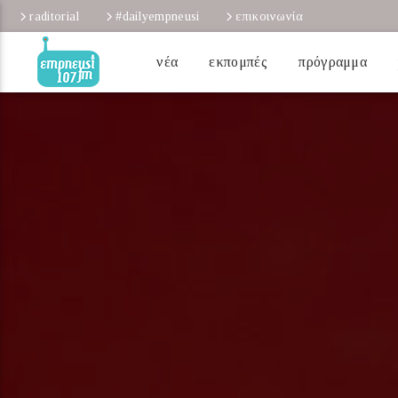
raditorial
#dailyempneusi
επικοινωνία
νέα
εκπομπές
πρόγραμμα