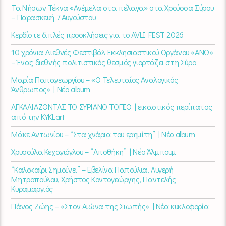
Τα Νήσων Τέκνα «Ανέμελα στα πέλαγα» στα Χρούσσα Σύρου
– Παρασκευή 7 Αυγούστου
Κερδίστε διπλές προσκλήσεις για το AVLI FEST 2026
10 χρόνια Διεθνές Φεστιβάλ Εκκλησιαστικού Οργάνου «ΑΝΩ»
– Ένας διεθνής πολιτιστικός θεσμός γιορτάζει στη Σύρο​
Μαρία Παπαγεωργίου – «Ο Τελευταίος Αναλογικός
Άνθρωπος» | Νέο album
ΑΓΚΑΛΙΑΖΟΝΤΑΣ ΤΟ ΣΥΡΙΑΝΟ ΤΟΠΙΟ | εικαστικός περίπατος
από την KYKLart
Μάκε Αντωνίου – “Στα χνάρια του ερημίτη” | Νέο album
Χρυσούλα Κεχαγιόγλου – “Αποθήκη” | Νέο Άλμπουμ
“Καλοκαίρι Σημαίνει” – Εβελίνα Παπούλια, Λυγερή
Μητροπούλου, Χρήστος Κοντογεώργης, Παντελής
Κυραμαργιός
Πάνος Ζώης – «Στον Αιώνα της Σιωπής» | Νέα κυκλοφορία