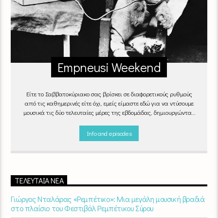
Empneusi Weekend
Είτε το Σαββατοκύριακο σας βρίσκει σε διαφορετικούς ρυθμούς
από τις καθημερινές είτε όχι, εμείς είμαστε εδώ για να ντύσουμε
μουσικά τις δύο τελευταίες μέρες της εβδομάδας, δημιουργώντας
μία μελωδική συνήθεια για ό,τι κι αν κάνετε.
Info and episodes
ΤΕΛΕΥΤΑΊΑ ΝΈΑ
Γιώργος Νταλάρας «Ρεμπέτικο»: Μια μεγάλη μουσική βραδιά
στο πλαίσιο του Φεστιβάλ Ρεμπέτικου Σύρου