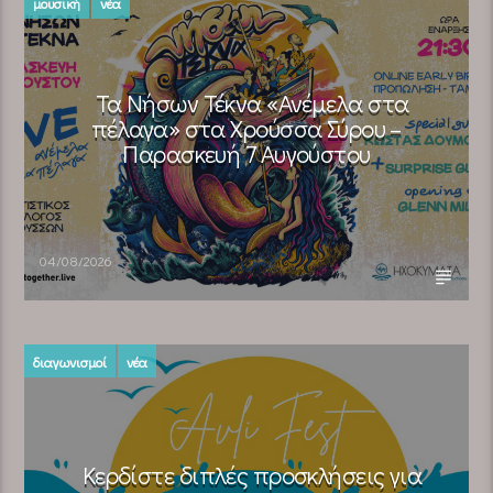
μουσική
νέα
Τα Νήσων Τέκνα «Ανέμελα στα
πέλαγα» στα Χρούσσα Σύρου –
Παρασκευή 7 Αυγούστου
04/08/2026
διαγωνισμοί
νέα
Κερδίστε διπλές προσκλήσεις για