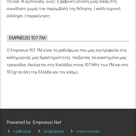
(η) ουσ. (Κ έμπνευσις, εως): η ξαφνική γένεση μιας ιδέας στη
συνείδηση χωρίς την παρεμβολή της θέλησης | καλλιτεχνική
σύλληψη | παρακίνηση
EMPNEUSI 107 FM
Ο Empneusi 107 FM είναι το ραδιόφωνο που μας συντροφεύει στις
καθημερινές μας δραστηριότητες, παίζοντας τα αγαπημένα μας
τραγούδια. Ακούγεται στις Κυκλάδες στους 107 MHz των FM και στο
107.gr σε όλη την Ελλάδα και τον κόσμο.
Powered by Empneusi.Net
raditorial
διαφήμιση
επικοινωνία