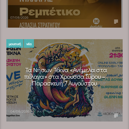
07/08/2026
μουσική
νέα
Τα Νήσων Τέκνα «Ανέμελα στα
πέλαγα» στα Χρούσσα Σύρου –
Παρασκευή 7 Αυγούστου
04/08/2026