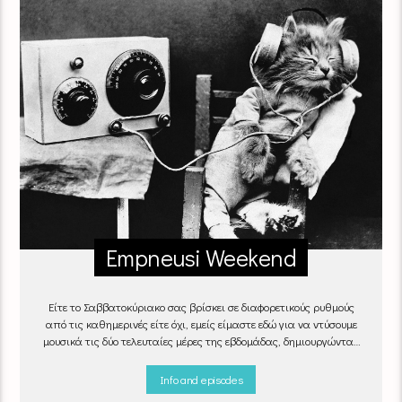
Empneusi Weekend
Είτε το Σαββατοκύριακο σας βρίσκει σε διαφορετικούς ρυθμούς
από τις καθημερινές είτε όχι, εμείς είμαστε εδώ για να ντύσουμε
μουσικά τις δύο τελευταίες μέρες της εβδομάδας, δημιουργώντας
μία μελωδική συνήθεια για ό,τι κι αν κάνετε.
Info and episodes