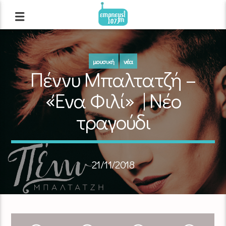
μουσική
νέα
Πέννυ Μπαλτατζή –
«Ένα Φιλί» | Νέο
τραγούδι
21/11/2018