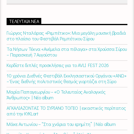
ΤΕΛΕΥΤΑΊΑ ΝΈΑ
Γιώργος Νταλάρας «Ρεμπέτικο»: Μια μεγάλη μουσική βραδιά
στο πλαίσιο του Φεστιβάλ Ρεμπέτικου Σύρου
Τα Νήσων Τέκνα «Ανέμελα στα πέλαγα» στα Χρούσσα Σύρου
– Παρασκευή 7 Αυγούστου
Κερδίστε διπλές προσκλήσεις για το AVLI FEST 2026
10 χρόνια Διεθνές Φεστιβάλ Εκκλησιαστικού Οργάνου «ΑΝΩ»
– Ένας διεθνής πολιτιστικός θεσμός γιορτάζει στη Σύρο​
Μαρία Παπαγεωργίου – «Ο Τελευταίος Αναλογικός
Άνθρωπος» | Νέο album
ΑΓΚΑΛΙΑΖΟΝΤΑΣ ΤΟ ΣΥΡΙΑΝΟ ΤΟΠΙΟ | εικαστικός περίπατος
από την KYKLart
Μάκε Αντωνίου – “Στα χνάρια του ερημίτη” | Νέο album