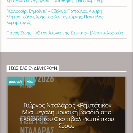
Χρυσούλα Κεχαγιόγλου – “Αποθήκη” | Νέο Άλμπουμ
“Καλοκαίρι Σημαίνει” – Εβελίνα Παπούλια, Λυγερή
Μητροπούλου, Χρήστος Κοντογεώργης, Παντελής
Κυραμαργιός
Πάνος Ζώης – «Στον Αιώνα της Σιωπής» | Νέα κυκλοφορία
ΊΣΩΣ ΣΑΣ ΕΝΔΙΑΦΈΡΟΥΝ
μουσική
νέα
Γιώργος Νταλάρας «Ρεμπέτικο»:
Μια μεγάλη μουσική βραδιά στο
πλαίσιο του Φεστιβάλ Ρεμπέτικου
Σύρου