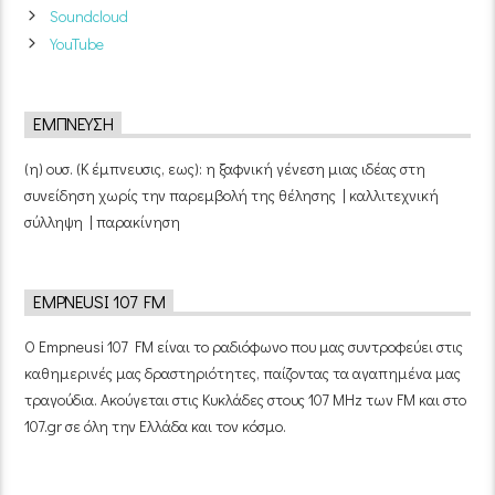
Soundcloud
YouTube
ΈΜΠΝΕΥΣΗ
(η) ουσ. (Κ έμπνευσις, εως): η ξαφνική γένεση μιας ιδέας στη
συνείδηση χωρίς την παρεμβολή της θέλησης | καλλιτεχνική
σύλληψη | παρακίνηση
EMPNEUSI 107 FM
Ο Empneusi 107 FM είναι το ραδιόφωνο που μας συντροφεύει στις
καθημερινές μας δραστηριότητες, παίζοντας τα αγαπημένα μας
τραγούδια. Ακούγεται στις Κυκλάδες στους 107 MHz των FM και στο
107.gr σε όλη την Ελλάδα και τον κόσμο.