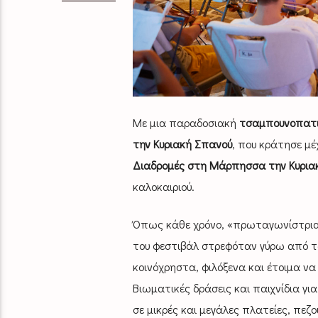
Με μια παραδοσιακή
τσαμπουνοπατ
την Κυριακή Σπανού
, που κράτησε μέ
Διαδρομές στη Μάρπησσα την Κυριακ
καλοκαιριού.
Όπως κάθε χρόνο, «πρωταγωνίστρια»
του φεστιβάλ στρεφόταν γύρω από τα
κοινόχρηστα, φιλόξενα και έτοιμα ν
Βιωματικές δράσεις και παιχνίδια γι
σε μικρές και μεγάλες πλατείες, πε