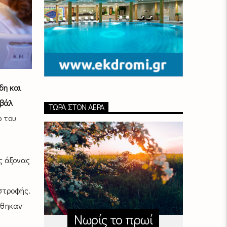
δη και
ιβάλ
ΤΏΡΑ ΣΤΟΝ ΑΈΡΑ
 του
ς άξονας
στροφής.
ήθηκαν
Νωρίς το πρωί