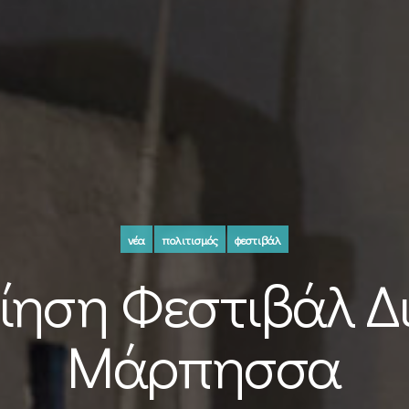
νέα
πολιτισμός
φεστιβάλ
ηση Φεστιβάλ Δ
Μάρπησσα