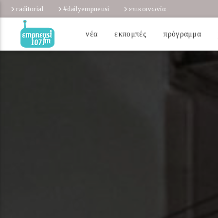
raditorial
#dailyempneusi
επικοινωνία
νέα
εκπομπές
πρόγραμμα