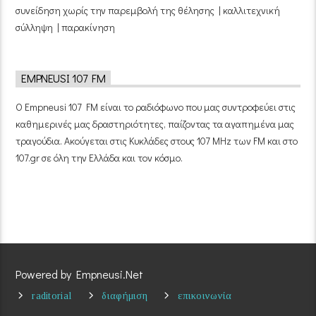
συνείδηση χωρίς την παρεμβολή της θέλησης | καλλιτεχνική
σύλληψη | παρακίνηση
EMPNEUSI 107 FM
Ο Empneusi 107 FM είναι το ραδιόφωνο που μας συντροφεύει στις
καθημερινές μας δραστηριότητες, παίζοντας τα αγαπημένα μας
τραγούδια. Ακούγεται στις Κυκλάδες στους 107 MHz των FM και στο
107.gr σε όλη την Ελλάδα και τον κόσμο.
Powered by Empneusi.Net
raditorial
διαφήμιση
επικοινωνία