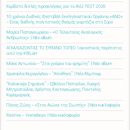
Κερδίστε διπλές προσκλήσεις για το AVLI FEST 2026
10 χρόνια Διεθνές Φεστιβάλ Εκκλησιαστικού Οργάνου «ΑΝΩ»
– Ένας διεθνής πολιτιστικός θεσμός γιορτάζει στη Σύρο​
Μαρία Παπαγεωργίου – «Ο Τελευταίος Αναλογικός
Άνθρωπος» | Νέο album
ΑΓΚΑΛΙΑΖΟΝΤΑΣ ΤΟ ΣΥΡΙΑΝΟ ΤΟΠΙΟ | εικαστικός περίπατος
από την KYKLart
Μάκε Αντωνίου – “Στα χνάρια του ερημίτη” | Νέο album
Χρυσούλα Κεχαγιόγλου – “Αποθήκη” | Νέο Άλμπουμ
“Καλοκαίρι Σημαίνει” – Εβελίνα Παπούλια, Λυγερή
Μητροπούλου, Χρήστος Κοντογεώργης, Παντελής
Κυραμαργιός
Πάνος Ζώης – «Στον Αιώνα της Σιωπής» | Νέα κυκλοφορία
Restive – Homeboys | Νέα κυκλοφορία