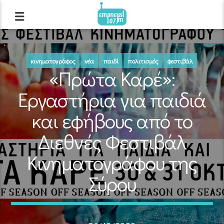
κινηματογράφος
νέα
παιδί
πολιτισμός
φεστιβάλ
«Πρώτα Καρέ»:
Εργαστήρια για παιδιά
και εφήβους από το
Διεθνές Φεστιβάλ
Κινηματογράφου της
Σύρου