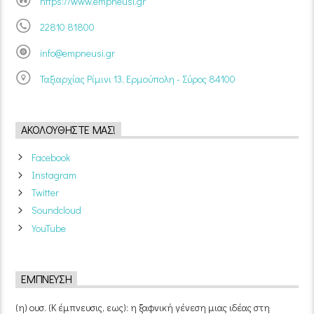
https://www.empneusi.gr
22810 81800
info@empneusi.gr
Ταξιαρχίας Ρίμινι 13, Ερμούπολη - Σύρος 84100
ΑΚΟΛΟΥΘΉΣΤΕ ΜΑΣ!
Facebook
Instagram
Twitter
Soundcloud
YouTube
ΈΜΠΝΕΥΣΗ
(η) ουσ. (Κ έμπνευσις, εως): η ξαφνική γένεση μιας ιδέας στη