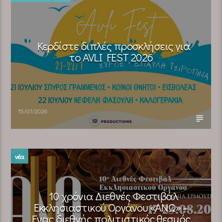
Κερδίστε διπλές προσκλήσεις για
το AVLI FEST 2026
15/07/2026
νέα
10 χρόνια Διεθνές Φεστιβάλ
Εκκλησιαστικού Οργάνου «ΑΝΩ» –
Ένας διεθνής πολιτιστικός θεσμός