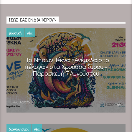
ΊΣΩΣ ΣΑΣ ΕΝΔΙΑΦΈΡΟΥΝ
μουσική
νέα
Τα Νήσων Τέκνα «Ανέμελα στα
πέλαγα» στα Χρούσσα Σύρου –
Παρασκευή 7 Αυγούστου
04/08/2026
διαγωνισμοί
νέα