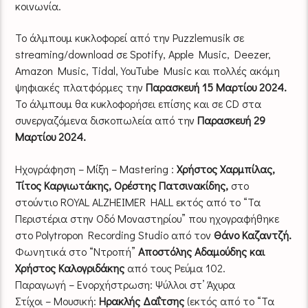
κοινωνία.
Το άλμπουμ κυκλοφορεί από την Puzzlemusik σε
streaming/download σε Spotify, Apple Music, Deezer,
Amazon Music, Tidal, YouTube Music και πολλές ακόμη
ψηφιακές πλατφόρμες την
Παρασκευή 15 Μαρτίου 2024.
Το άλμπουμ θα κυκλοφορήσει επίσης και σε CD στα
συνεργαζόμενα δισκοπωλεία από την
Παρασκευή 29
Μαρτίου 2024.
Ηχογράφηση – Μίξη – Mastering :
Χρήστος Χαρμπίλας,
Τίτος Καργιωτάκης, Ορέστης Πατσινακίδης,
στο
στούντιο ROYAL ALZHEIMER HALL εκτός από το “Τα
Περιστέρια στην Οδό Μοναστηρίου” που ηχογραφήθηκε
στο Polytropon Recording Studio από τον
Θάνο Καζαντζή.
Φωνητικά στο “Ντροπή”
Αποστόλης Αδαμούδης και
Χρήστος Καλογριδάκης
από τους Ρεύμα 102.
Παραγωγή – Ενορχήστρωση: Ψύλλοι στ’ Άχυρα
Στίχοι – Μουσική:
Ηρακλής Δαΐτσης
(εκτός από το “Τα