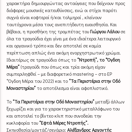
χαρακτήρα δημιουργώντας ανταύγειες που δείχνουν προς
διάφορες μουσικές κατευθύνσεις, ενώ οι στίχοι παρότι
συχνά είναι κοφτεροί ή/και τολμηροί , κλείνουν
ταυτόχρονα μέσα τους ανεπιτήδευτη ευαισθησία. Και
βέβαια, η προσθήκη της τρομπέτας του
Γιώργου Λάλου
σε
όλα τα τραγούδια έχει γίνει με ένα ιδιαίτερα λειτουργικό
και οργανικό τρόπο και δεν αποτελεί σε καμία
περίπτωση απλώς ένα ακόμη ενορχηστρωτικό χρώμα.
Ιδιαιτέρως σε τραγούδια όπως το
“Ντροπή”, το “Όγδοη
Μέρα”
(τραγούδι που όπως και τρία ακόμη είχαν
συμπεριληφθεί – με διαφορετικό mastering – στο EP
“Όγδοη Μέρα του 2022) και το
“Τα Περιστέρια στην Οδό
Μοναστηρίου”
το αποτέλεσμα είναι αφοπλιστικό.
Το
“Τα Περιστέρια στην Οδό Μοναστηρίου”
μεταξύ άλλων
ξεχωρίζει και για το χαρακτηριστικό μεταλλόφωνο του
και αποτελεί το βίντεο κλιπ που συνοδεύει την
κυκλοφορία του
“Εφτά Μέρες Ντροπής”.
Σκηνοθεσία/μοντάζ/σενάριο:
Αλέξανδρος Αρχοντής