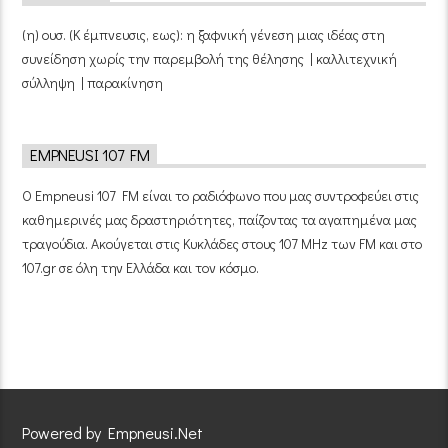
(η) ουσ. (Κ έμπνευσις, εως): η ξαφνική γένεση μιας ιδέας στη
συνείδηση χωρίς την παρεμβολή της θέλησης | καλλιτεχνική
σύλληψη | παρακίνηση
EMPNEUSI 107 FM
Ο Empneusi 107 FM είναι το ραδιόφωνο που μας συντροφεύει στις
καθημερινές μας δραστηριότητες, παίζοντας τα αγαπημένα μας
τραγούδια. Ακούγεται στις Κυκλάδες στους 107 MHz των FM και στο
107.gr σε όλη την Ελλάδα και τον κόσμο.
Powered by Empneusi.Net