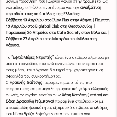
μόνιμη προσθήκη του Γιώργου Λάλου στην τρομπέτα ως
νέο μέλος, οι Ψύλλοι είναι έτοιμοι για την
ανοιξιάτικη
περιοδεία τους σε 4 πόλεις της Ελλάδος:
Σάββατο 13 Απριλίου στο Ίλιον Plus στην Αθήνα | Πέμπτη
18 Απριλίου στο Eightball Club στη Θεσσαλονίκη |
Παρασκευή 26 Απριλίου στο Cafe Society στον Βόλο και |
Σάββατο 27 Απριλίου στο Μπαράκι του Μύλου στη
Λάρισα.
Το
“Εφτά Μέρες Ντροπής”
είναι ένα στιβαρό άλμπουμ με
μεστά τραγούδια, που ενώ ανανεώνει τα εκφραστικά
τους μέσα, ταυτόχρονα διατηρεί την χαρακτηριστική
σφραγίδα του συγκροτήματος.
Ο
Ηρακλής Δαΐτσης
παραμένει μια από τις πιο
εκφραστικές και με μεγάλη ερμηνευτική γκάμα ελληνικές
φωνές, το rhythm section των
Χάρη
Κατόπη (μπάσο) και
Σάκη Δρακούλη (τύμπανα)
παραμένει σταθερά και με
απαράμιλλη φυσικότητα, εξαιρετικά στιβαρό, οι κιθάρες
του Νίκου Βρύζα ξεφεύγουν από τον τυπικό ροκ