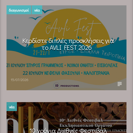
διαγωνισμοί
νέα
Κερδίστε διπλές προσκλήσεις για
το AVLI FEST 2026
15/07/2026
νέα
10 χρόνια Διεθνές Φεστιβάλ