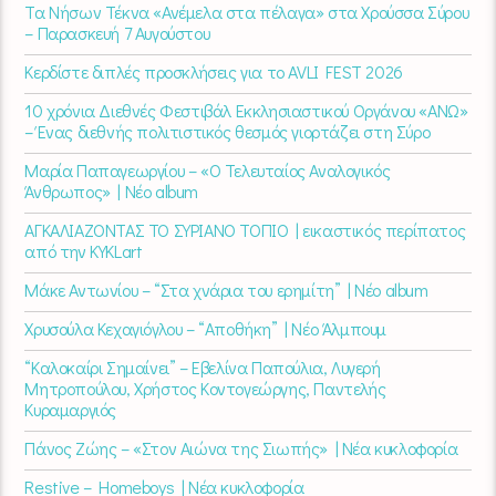
Τα Νήσων Τέκνα «Ανέμελα στα πέλαγα» στα Χρούσσα Σύρου
– Παρασκευή 7 Αυγούστου
Κερδίστε διπλές προσκλήσεις για το AVLI FEST 2026
10 χρόνια Διεθνές Φεστιβάλ Εκκλησιαστικού Οργάνου «ΑΝΩ»
– Ένας διεθνής πολιτιστικός θεσμός γιορτάζει στη Σύρο​
Μαρία Παπαγεωργίου – «Ο Τελευταίος Αναλογικός
Άνθρωπος» | Νέο album
ΑΓΚΑΛΙΑΖΟΝΤΑΣ ΤΟ ΣΥΡΙΑΝΟ ΤΟΠΙΟ | εικαστικός περίπατος
από την KYKLart
Μάκε Αντωνίου – “Στα χνάρια του ερημίτη” | Νέο album
Χρυσούλα Κεχαγιόγλου – “Αποθήκη” | Νέο Άλμπουμ
“Καλοκαίρι Σημαίνει” – Εβελίνα Παπούλια, Λυγερή
Μητροπούλου, Χρήστος Κοντογεώργης, Παντελής
Κυραμαργιός
Πάνος Ζώης – «Στον Αιώνα της Σιωπής» | Νέα κυκλοφορία
Restive – Homeboys | Νέα κυκλοφορία