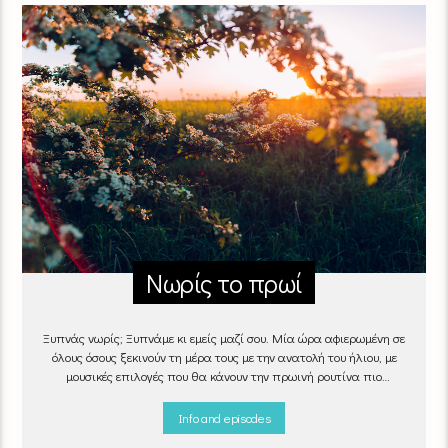
Νωρίς το πρωί
Ξυπνάς νωρίς; Ξυπνάμε κι εμείς μαζί σου. Μία ώρα αφιερωμένη σε
όλους όσους ξεκινούν τη μέρα τους με την ανατολή του ήλιου, με
μουσικές επιλογές που θα κάνουν την πρωινή ρουτίνα πιο
ευχάριστη!
"Νωρίς το πρωί" καθημερινά
(Δευτέρα - Παρασκευή)
06:00 - 07:00 στον Empneusi 107 FM
Info and episodes