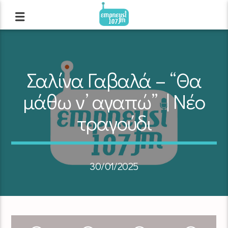
Σαλίνα Γαβαλά – “Θα
μάθω ν’ αγαπώ” | Νέο
τραγούδι
30/01/2025