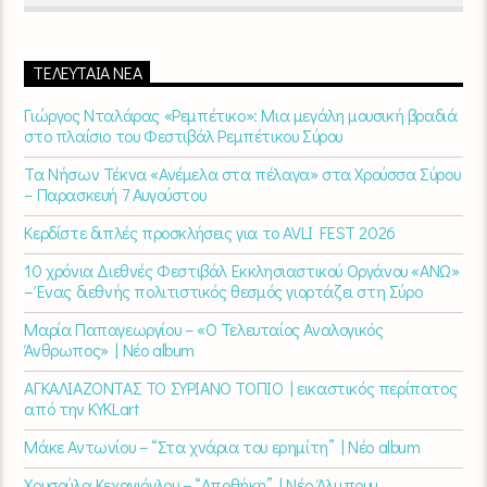
ΤΕΛΕΥΤΑΊΑ ΝΈΑ
Γιώργος Νταλάρας «Ρεμπέτικο»: Μια μεγάλη μουσική βραδιά
στο πλαίσιο του Φεστιβάλ Ρεμπέτικου Σύρου
Τα Νήσων Τέκνα «Ανέμελα στα πέλαγα» στα Χρούσσα Σύρου
– Παρασκευή 7 Αυγούστου
Κερδίστε διπλές προσκλήσεις για το AVLI FEST 2026
10 χρόνια Διεθνές Φεστιβάλ Εκκλησιαστικού Οργάνου «ΑΝΩ»
– Ένας διεθνής πολιτιστικός θεσμός γιορτάζει στη Σύρο​
Μαρία Παπαγεωργίου – «Ο Τελευταίος Αναλογικός
Άνθρωπος» | Νέο album
ΑΓΚΑΛΙΑΖΟΝΤΑΣ ΤΟ ΣΥΡΙΑΝΟ ΤΟΠΙΟ | εικαστικός περίπατος
από την KYKLart
Μάκε Αντωνίου – “Στα χνάρια του ερημίτη” | Νέο album
Χρυσούλα Κεχαγιόγλου – “Αποθήκη” | Νέο Άλμπουμ