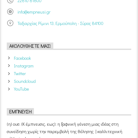
22810 81800
info@empneusi.gr
Ταξιαρχίας Ρίμινι 13, Ερμούπολη - Σύρος 84100
ΑΚΟΛΟΥΘΉΣΤΕ ΜΑΣ!
Facebook
Instagram
Twitter
Soundcloud
YouTube
ΈΜΠΝΕΥΣΗ
(η) ουσ. (Κ έμπνευσις, εως): η ξαφνική γένεση μιας ιδέας στη
συνείδηση χωρίς την παρεμβολή της θέλησης | καλλιτεχνική