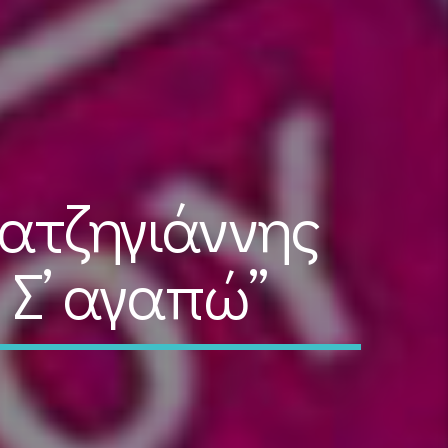
ατζηγιάννης
ο Σ’ αγαπώ”