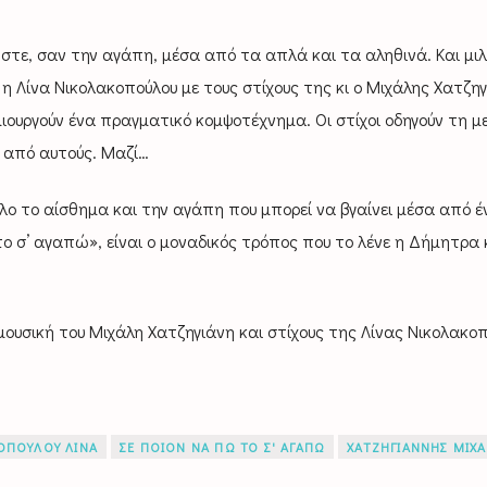
στε, σαν την αγάπη, μέσα από τα απλά και τα αληθινά. Και μιλ
η Λίνα Νικολακοπούλου με τους στίχους της κι ο Μιχάλης Χατζη
ημιουργούν ένα πραγματικό κομψοτέχνημα. Οι στίχοι οδηγούν τη 
α από αυτούς. Μαζί…
 όλο το αίσθημα και την αγάπη που μπορεί να βγαίνει μέσα από έ
ο σ’ αγαπώ», είναι ο μοναδικός τρόπος που το λένε η Δήμητρα 
μουσική του Μιχάλη Χατζηγιάνη και στίχους της Λίνας Νικολακο
ΟΠΟΥΛΟΥ ΛΙΝΑ
ΣΕ ΠΟΙΟΝ ΝΑ ΠΩ ΤΟ Σ' ΑΓΑΠΩ
ΧΑΤΖΗΓΙΑΝΝΗΣ ΜΙΧ