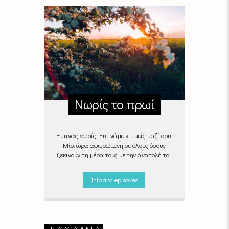
Νωρίς το πρωί
Ξυπνάς νωρίς; Ξυπνάμε κι εμείς μαζί σου.
Μία ώρα αφιερωμένη σε όλους όσους
ξεκινούν τη μέρα τους με την ανατολή του
ήλιου, με μουσικές επιλογές που θα κάνουν
την πρωινή ρουτίνα πιο ευχάριστη!
Info and episodes
"Νωρίς το πρωί" καθημερινά
(Δευτέρα -
Παρασκευή)
06:00 - 07:00 στον Empneusi
107 FM