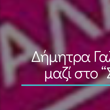
Δήμητρα Γα
μαζί στο “