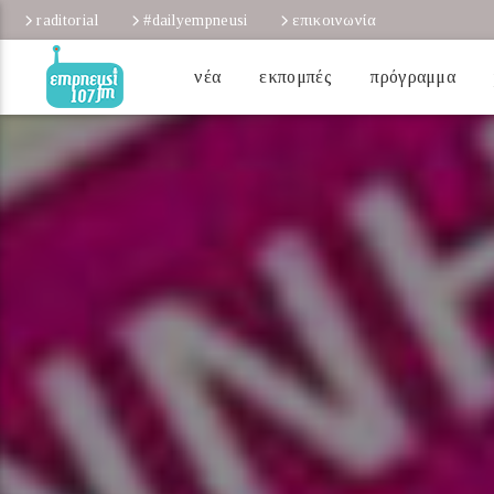
raditorial
#dailyempneusi
επικοινωνία
νέα
εκπομπές
πρόγραμμα