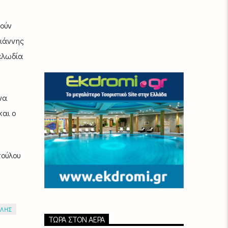
ούν
γιάννης
μελωδία
να
και ο
πούλου
ΑΛΗΣ
ΤΏΡΑ ΣΤΟΝ ΑΈΡΑ