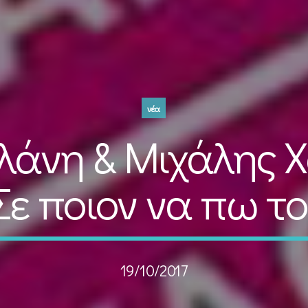
νέα
λάνη & Μιχάλης Χ
Σε ποιον να πω τ
19/10/2017