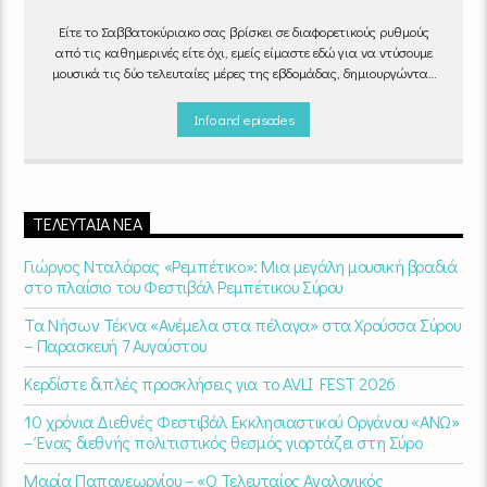
Είτε το Σαββατοκύριακο σας βρίσκει σε διαφορετικούς ρυθμούς
από τις καθημερινές είτε όχι, εμείς είμαστε εδώ για να ντύσουμε
μουσικά τις δύο τελευταίες μέρες της εβδομάδας, δημιουργώντας
μία μελωδική συνήθεια για ό,τι κι αν κάνετε.
Info and episodes
ΤΕΛΕΥΤΑΊΑ ΝΈΑ
Γιώργος Νταλάρας «Ρεμπέτικο»: Μια μεγάλη μουσική βραδιά
στο πλαίσιο του Φεστιβάλ Ρεμπέτικου Σύρου
Τα Νήσων Τέκνα «Ανέμελα στα πέλαγα» στα Χρούσσα Σύρου
– Παρασκευή 7 Αυγούστου
Κερδίστε διπλές προσκλήσεις για το AVLI FEST 2026
10 χρόνια Διεθνές Φεστιβάλ Εκκλησιαστικού Οργάνου «ΑΝΩ»
– Ένας διεθνής πολιτιστικός θεσμός γιορτάζει στη Σύρο​
Μαρία Παπαγεωργίου – «Ο Τελευταίος Αναλογικός