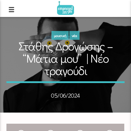
μουσική
νέα
Στάθης Δρογώσης –
“Μάτια μου” | Νέο
τραγούδι
05/06/2024