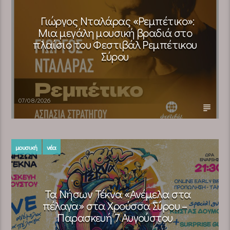
Γιώργος Νταλάρας «Ρεμπέτικο»:
Μια μεγάλη μουσική βραδιά στο
πλαίσιο του Φεστιβάλ Ρεμπέτικου
Σύρου
07/08/2026
μουσική
νέα
Τα Νήσων Τέκνα «Ανέμελα στα
πέλαγα» στα Χρούσσα Σύρου –
Παρασκευή 7 Αυγούστου