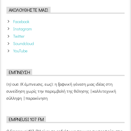
ΑΚΟΛΟΥΘΉΣΤΕ ΜΑΣ!
Facebook
Instagram
Twitter
Soundcloud
YouTube
ΈΜΠΝΕΥΣΗ
(η) ουσ. (Κ έμπνευσις, εως): η ξαφνική γένεση μιας ιδέας στη
συνείδηση χωρίς την παρεμβολή της θέλησης | καλλιτεχνική
σύλληψη | παρακίνηση
EMPNEUSI 107 FM