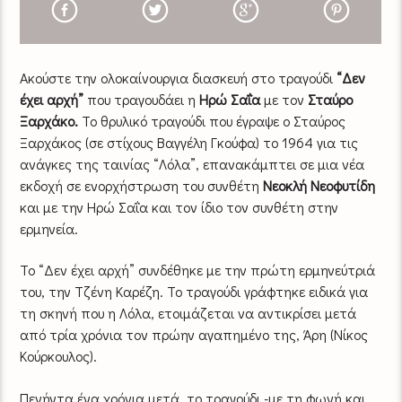
Ακούστε την ολοκαίνουργια διασκευή στο τραγούδι
“Δεν
έχει αρχή”
που τραγουδάει η
Ηρώ Σαΐα
με τον
Σταύρο
Ξαρχάκο.
Το θρυλικό τραγούδι που έγραψε ο Σταύρος
Ξαρχάκος (σε στίχους Βαγγέλη Γκούφα) το 1964 για τις
ανάγκες της ταινίας “Λόλα”, επανακάμπτει σε μια νέα
εκδοχή σε ενορχήστρωση του συνθέτη
Νεοκλή Νεοφυτίδη
και με την Ηρώ Σαΐα και τον ίδιο τον συνθέτη στην
ερμηνεία.
Το “Δεν έχει αρχή” συνδέθηκε με την πρώτη ερμηνεύτριά
του, την Τζένη Καρέζη. Το τραγούδι γράφτηκε ειδικά για
τη σκηνή που η Λόλα,
ετοιμάζεται να αντικρίσει μετά
από τρία χρόνια τον πρώην αγαπημένο της, Άρη (Νίκος
Κούρκουλος).
Πενήντα ένα χρόνια μετά, το τραγούδι -με τη φωνή και