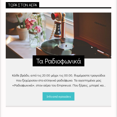
ΤΏΡΑ ΣΤΟΝ ΑΈΡΑ
Τα Ραδιοφωνικά
Κάθε βράδυ, από τις 20.00 μέχρι τις 00.00, θυμόμαστε τραγούδια
που ξεχώρισαν στο ελληνικό ραδιόφωνο. Τα αγαπημένα μας
«Ραδιοφωνικά», στον αέρα του Empneusi. Που ξέρεις, μπορεί και
το δικό σου αγαπημένο τραγούδι να βρίσκεται μέσα σ’ αυτά!
Κάθε
βράδυ 20
:00 – 00:00
στον
Empneusi 107 FM
.
Info and episodes