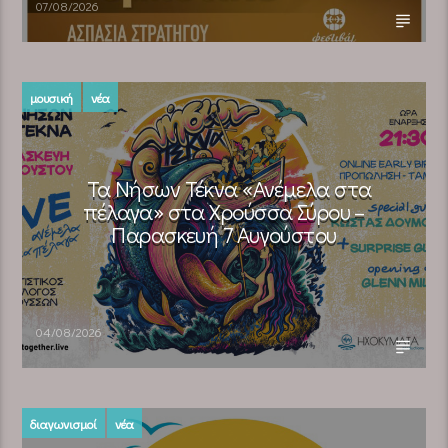
07/08/2026
μουσική
νέα
Τα Νήσων Τέκνα «Ανέμελα στα
πέλαγα» στα Χρούσσα Σύρου –
Παρασκευή 7 Αυγούστου
04/08/2026
διαγωνισμοί
νέα