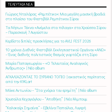
ΤΕΛΕΥΤΑΊΑ ΝΈΑ
Γιώργος Νταλάρας «Ρεμπέτικο»: Μια μεγάλη μουσική βραδιά
στο πλαίσιο του Φεστιβάλ Ρεμπέτικου Σύρου
Τα Νήσων Τέκνα «Ανέμελα στα πέλαγα» στα Χρούσσα Σύρου
– Παρασκευή 7 Αυγούστου
Κερδίστε διπλές προσκλήσεις για το AVLI FEST 2026
10 χρόνια Διεθνές Φεστιβάλ Εκκλησιαστικού Οργάνου «ΑΝΩ»
– Ένας διεθνής πολιτιστικός θεσμός γιορτάζει στη Σύρο​
Μαρία Παπαγεωργίου – «Ο Τελευταίος Αναλογικός
Άνθρωπος» | Νέο album
ΑΓΚΑΛΙΑΖΟΝΤΑΣ ΤΟ ΣΥΡΙΑΝΟ ΤΟΠΙΟ | εικαστικός περίπατος
από την KYKLart
Μάκε Αντωνίου – “Στα χνάρια του ερημίτη” | Νέο album
Χρυσούλα Κεχαγιόγλου – “Αποθήκη” | Νέο Άλμπουμ
“Καλοκαίρι Σημαίνει” – Εβελίνα Παπούλια, Λυγερή