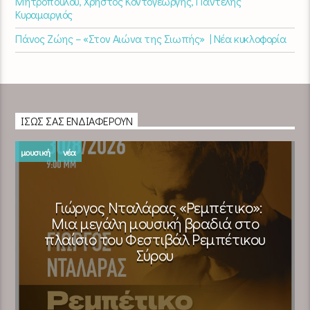
Μητροπούλου, Χρήστος Κοντογεώργης, Παντελής
Κυραμαργιός
Πάνος Ζώης – «Στον Αιώνα της Σιωπής» | Νέα κυκλοφορία
ΊΣΩΣ ΣΑΣ ΕΝΔΙΑΦΈΡΟΥΝ
μουσική
νέα
Γιώργος Νταλάρας «Ρεμπέτικο»:
Μια μεγάλη μουσική βραδιά στο
πλαίσιο του Φεστιβάλ Ρεμπέτικου
Σύρου