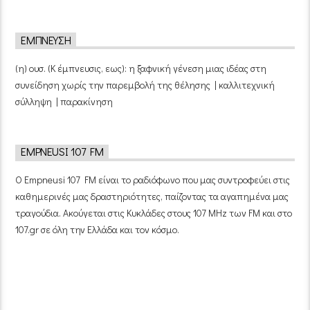
ΈΜΠΝΕΥΣΗ
(η) ουσ. (Κ έμπνευσις, εως): η ξαφνική γένεση μιας ιδέας στη
συνείδηση χωρίς την παρεμβολή της θέλησης | καλλιτεχνική
σύλληψη | παρακίνηση
EMPNEUSI 107 FM
Ο Empneusi 107 FM είναι το ραδιόφωνο που μας συντροφεύει στις
καθημερινές μας δραστηριότητες, παίζοντας τα αγαπημένα μας
τραγούδια. Ακούγεται στις Κυκλάδες στους 107 MHz των FM και στο
107.gr σε όλη την Ελλάδα και τον κόσμο.