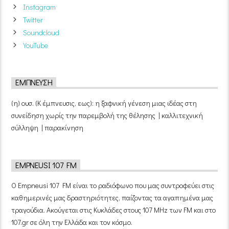
Instagram
Twitter
Soundcloud
YouTube
ΈΜΠΝΕΥΣΗ
(η) ουσ. (Κ έμπνευσις, εως): η ξαφνική γένεση μιας ιδέας στη
συνείδηση χωρίς την παρεμβολή της θέλησης | καλλιτεχνική
σύλληψη | παρακίνηση
EMPNEUSI 107 FM
Ο Empneusi 107 FM είναι το ραδιόφωνο που μας συντροφεύει στις
καθημερινές μας δραστηριότητες, παίζοντας τα αγαπημένα μας
τραγούδια. Ακούγεται στις Κυκλάδες στους 107 MHz των FM και στο
107.gr σε όλη την Ελλάδα και τον κόσμο.