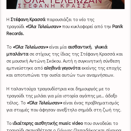
Η
Στέφανη Κρασσά
παρουσιάζει το νέο της
τραγούδι
«Όλα Τελείωσαν»
που κυκλοφορεί από την
Panik
Records
.
Το
«Όλα Τελείωσαν»
είναι μία
αισθαντική
,
γλυκιά
μπαλάντα
σε στίχους της ίδιας της Στέφανη Κρασσά και
σε μουσική Αντώνη Σκόκου. Αυτή η συγκινητική σύνθεση
εμπνεύστηκε από
αληθινά γεγονότα
εκείνης της εποχής
και αποτυπώνει την ουσία αυτών των αναμνήσεων.
Η ταλαντούχα τραγουδίστρια και δημιουργός με το
τραγούδι της μιλάει για μία ιστορία αγάπης με… άδοξο
τέλος. Το
«Όλα Τελείωσαν»
είναι ένας προβληματισμός
για στιγμές που άφησαν ανεξίτηλο σημάδι στη ζωή της.
Το
ιδιαίτερης αισθητικής
music
video
που συνοδεύει το
τραγούδι σκηνοθέτησε ο
Γιάννης Παπαδάκος
και σίγουρα