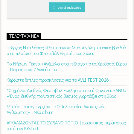
μία μελωδική συνήθεια για ό,τι κι αν κάνετε.
Info and episodes
ΤΕΛΕΥΤΑΊΑ ΝΈΑ
Γιώργος Νταλάρας «Ρεμπέτικο»: Μια μεγάλη μουσική βραδιά
στο πλαίσιο του Φεστιβάλ Ρεμπέτικου Σύρου
Τα Νήσων Τέκνα «Ανέμελα στα πέλαγα» στα Χρούσσα Σύρου
– Παρασκευή 7 Αυγούστου
Κερδίστε διπλές προσκλήσεις για το AVLI FEST 2026
10 χρόνια Διεθνές Φεστιβάλ Εκκλησιαστικού Οργάνου «ΑΝΩ»
– Ένας διεθνής πολιτιστικός θεσμός γιορτάζει στη Σύρο​
Μαρία Παπαγεωργίου – «Ο Τελευταίος Αναλογικός
Άνθρωπος» | Νέο album
ΑΓΚΑΛΙΑΖΟΝΤΑΣ ΤΟ ΣΥΡΙΑΝΟ ΤΟΠΙΟ | εικαστικός περίπατος
από την KYKLart