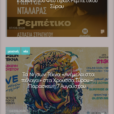
πλαίσιο του Φεστιβάλ Ρεμπέτικου
Σύρου
07/08/2026
μουσική
νέα
Τα Νήσων Τέκνα «Ανέμελα στα
πέλαγα» στα Χρούσσα Σύρου –
Παρασκευή 7 Αυγούστου
04/08/2026