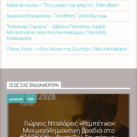
Μάκε Αντωνίου – “Στα χνάρια του ερημίτη” | Νέο album
Χρυσούλα Κεχαγιόγλου – “Αποθήκη” | Νέο Άλμπουμ
“Καλοκαίρι Σημαίνει” – Εβελίνα Παπούλια, Λυγερή
Μητροπούλου, Χρήστος Κοντογεώργης, Παντελής
Κυραμαργιός
Πάνος Ζώης – «Στον Αιώνα της Σιωπής» | Νέα κυκλοφορία
ΊΣΩΣ ΣΑΣ ΕΝΔΙΑΦΈΡΟΥΝ
μουσική
νέα
Γιώργος Νταλάρας «Ρεμπέτικο»:
Μια μεγάλη μουσική βραδιά στο