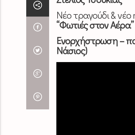
Νέο τραγούδι & νέο 
“Φωτιές στον Αέρα”
Ενορχήστρωση – π
Νάσιος)