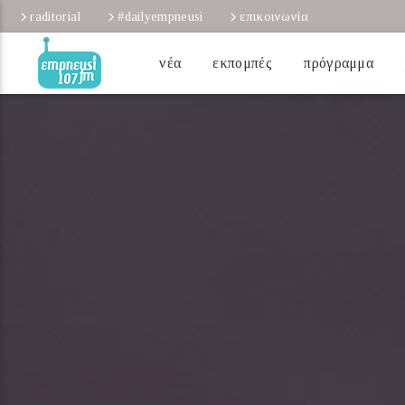
raditorial
#dailyempneusi
επικοινωνία
νέα
εκπομπές
πρόγραμμα