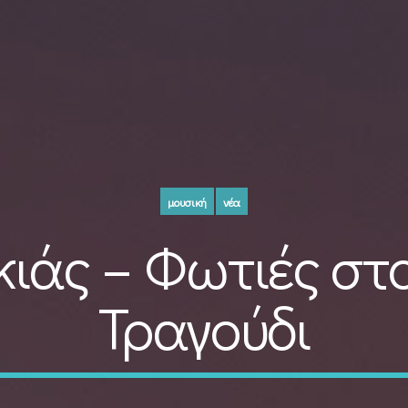
μουσική
νέα
κιάς – Φωτιές στ
Τραγούδι