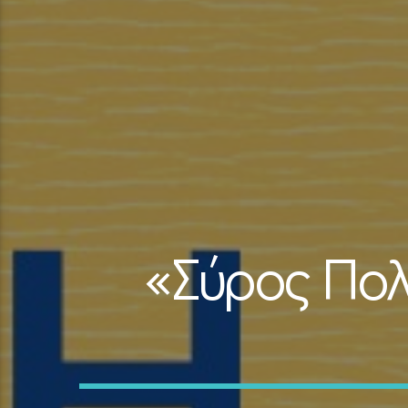
«Σύρος Πο