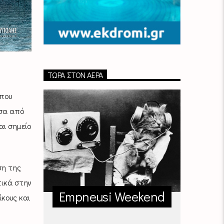
ΤΏΡΑ ΣΤΟΝ ΑΈΡΑ
 που
έσα από
αι σημείο
ση της
τικά στην
Empneusi Weekend
κους και