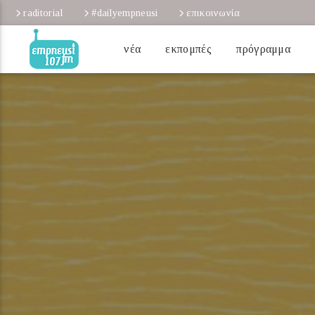
raditorial
#dailyempneusi
επικοινωνία
νέα
εκπομπές
πρόγραμμα