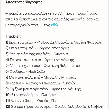
Αποστόλης Ψυχράμης
.
Μπορείτε να εξασφαλίσετε το CD “Πρώτη φορά” τόσο
από τα δισκοπωλεία και τις αλυσίδες λιανικής, όσο και
με παραγγελία πατώντας
εδώ
.
Tracklist:
1)
Βρες ένα ψέμα – Φοίβος Δεληβοριάς & Νεφέλη Φασούλη
2)
Ώπα Μπαμπά – Γιώργος Νταλάρας
3)
Στη σελίδα της καρδιάς – Γλυκερία
4)
Σε αγαπάω ακόμα – Χρήστος Δάντης
5)
Λύσε τα χέρια σου – Φωτεινή Βελεσιώτου
6)
Φοβάμαι – Ηρώ Σαΐα
7)
Με πάνε πάλι εκεί – Μανώλης Μητσιάς
8)
Χόρεψε – Γιώργος Νταλάρας & Γλυκερία
9)
Τη ζωή μου παραπέρα – Χρήστος Δάντης
10)
Στο αεροδρόμιο – Γλυκερία
11)
Άντε να βρεις – Ορφέας Περίδης
12)
Θα κρατήσω τα όνειρα – Φοίβος Δεληβοριάς & Νεφέλη