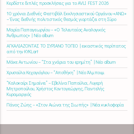
Κερδίστε διπλές προσκλήσεις για το AVLI FEST 2026
10 χρόνια Διεθνές Φεστιβάλ Εκκλησιαστικού Οργάνου «ΑΝΩ»
– Ένας διεθνής πολιτιστικός θεσμός γιορτάζει στη Σύρο​
Μαρία Παπαγεωργίου – «Ο Τελευταίος Αναλογικός
Άνθρωπος» | Νέο album
ΑΓΚΑΛΙΑΖΟΝΤΑΣ ΤΟ ΣΥΡΙΑΝΟ ΤΟΠΙΟ | εικαστικός περίπατος
από την KYKLart
Μάκε Αντωνίου – “Στα χνάρια του ερημίτη” | Νέο album
Χρυσούλα Κεχαγιόγλου – “Αποθήκη” | Νέο Άλμπουμ
“Καλοκαίρι Σημαίνει” – Εβελίνα Παπούλια, Λυγερή
Μητροπούλου, Χρήστος Κοντογεώργης, Παντελής
Κυραμαργιός
Πάνος Ζώης – «Στον Αιώνα της Σιωπής» | Νέα κυκλοφορία