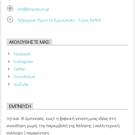
info@empneusi.gr
Ταξιαρχίας Ρίμινι 13, Ερμούπολη - Σύρος 84100
ΑΚΟΛΟΥΘΉΣΤΕ ΜΑΣ!
Facebook
Instagram
Twitter
Soundcloud
YouTube
ΈΜΠΝΕΥΣΗ
(η) ουσ. (Κ έμπνευσις, εως): η ξαφνική γένεση μιας ιδέας στη
συνείδηση χωρίς την παρεμβολή της θέλησης | καλλιτεχνική
σύλληψη | παρακίνηση