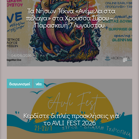
Τα Νήσων Τέκνα «Ανέμελα στα
πέλαγα» στα Χρούσσα Σύρου –
Παρασκευή 7 Αυγούστου
04/08/2026
διαγωνισμοί
νέα
Κερδίστε διπλές προσκλήσεις για
το AVLI FEST 2026