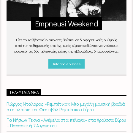
Empneusi Weekend
Είτε το Σαββατοκύριακο σας βρίσκει σε διαφορετικούς ρυθμούς
από τις καθημερινές είτε όχι, εμείς είμαστε εδώ για να ντύσουμε
μουσικά τις δύο τελευταίες μέρες της εβδομάδας, δημιουργώντας
μία μελωδική συνήθεια για ό,τι κι αν κάνετε.
Info and episodes
ΤΕΛΕΥΤΑΊΑ ΝΈΑ
Γιώργος Νταλάρας «Ρεμπέτικο»: Μια μεγάλη μουσική βραδιά
στο πλαίσιο του Φεστιβάλ Ρεμπέτικου Σύρου
Τα Νήσων Τέκνα «Ανέμελα στα πέλαγα» στα Χρούσσα Σύρου
– Παρασκευή 7 Αυγούστου