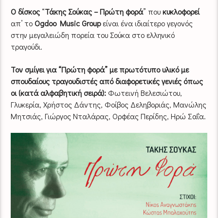
Ο δίσκος
“
Τάκης Σούκας – Πρώτη φορά
” που
κυκλοφορεί
απ’ το
Ogdoo Music Group
είναι ένα ιδιαίτερο γεγονός
στην μεγαλειώδη πορεία του Σούκα στο ελληνικό
τραγούδι.
Τον σμίγει για “Πρώτη φορά” με πρωτότυπο υλικό με
σπουδαίους τραγουδιστές από διαφορετικές γενιές όπως
οι (κατά αλφαβητική σειρά):
Φωτεινή Βελεσιώτου,
Γλυκερία, Χρήστος Δάντης, Φοίβος Δεληβοριάς, Μανώλης
Μητσιάς, Γιώργος Νταλάρας, Ορφέας Περίδης, Ηρώ Σαΐα.