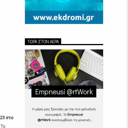
ΤΏΡΑ ΣΤΟΝ ΑΈΡΑ
Empneusi @rtWork
Η μέρα μας ξεκινάει με την πιο μελωδική
συντροφιά. Το
Empneusi
023 στο
@rtWork
αναλαμβάνει τη μουσική
επιμέλεια της καθημερινότητάς μας,
Το