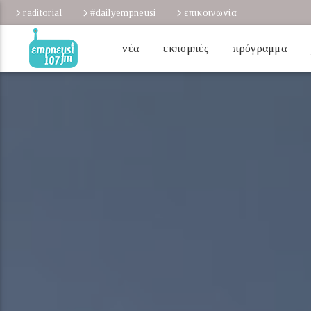
raditorial
#dailyempneusi
επικοινωνία
νέα
εκπομπές
πρόγραμμα