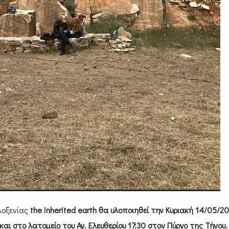
λοξενίας
the inherited earth θα υλοποιηθεί την Κυριακή 14/05/2
αι στο λατομείο του Αγ. Ελευθερίου 17:30 στον Πύργο της Τήνου.