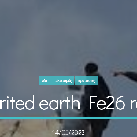
νέα
πολιτισμός
προτάσεις
rited earth Fe26 
14/05/2023