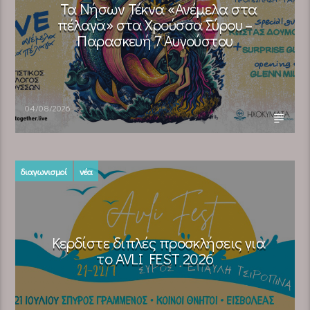
Τα Νήσων Τέκνα «Ανέμελα στα
πέλαγα» στα Χρούσσα Σύρου –
Παρασκευή 7 Αυγούστου
04/08/2026
διαγωνισμοί
νέα
Κερδίστε διπλές προσκλήσεις για
το AVLI FEST 2026