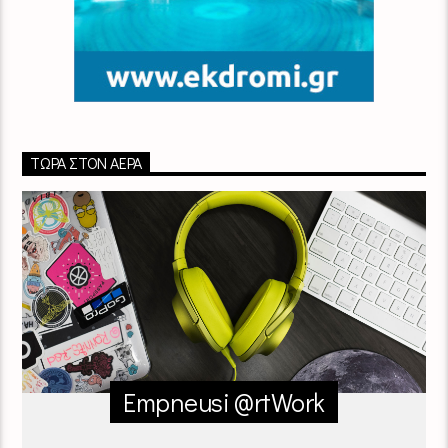
ΤΏΡΑ ΣΤΟΝ ΑΈΡΑ
Empneusi @rtWork