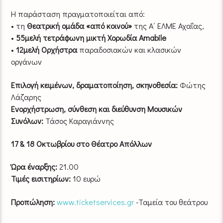
Η παράσταση πραγματοποιείται από:
• τη
Θεατρική ομάδα «από κοινού»
της Α΄ ΕΛΜΕ Αχαΐας,
•
55μελή τετράφωνη μικτή Χορωδία Amabile
•
12μελή Ορχήστρα
παραδοσιακών και κλασικών
οργάνων
Επιλογή κειμένων, δραματοποίηση, σκηνοθεσία:
Φώτης
Λάζαρης
Ενορχήστρωση, σύνθεση και διεύθυνση
Μουσικών
Συνόλων:
Τάσος Καραγιάννης
17 & 18 Οκτωβρίου στο Θέατρο Απόλλων
Ώρα έναρξης:
21.00
Τιμές εισιτηρίων:
10 ευρώ
Προπώληση:
www.ticketservices.gr
-Ταμεία του θεάτρου