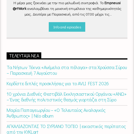
Η μέρα μας ξεκινάει με την πιο μελωδική συντροφιά. Το
Empneusi
@rtWork
αναλαμβάνει τη μουσική επιμέλεια της καθημερινότητάς
μας, Δευτέρα με Παρασκευή, από τις 07.00 μέχρι τις
10.00.
Επιλεγμένα τραγούδια
από την
εγχώρια
και τη
διεθνή
σκηνή
εναλλάσσονται αρμονικά, θυμίζοντάς μας πως δουλειά και
Info and episodes
τέχνη πάνε μαζί.
Καθημερινά
(Δευτέρα-Παρασκευή)
07:00 –
10:00
στον
Empneusi 107 FM
.
ΤΕΛΕΥΤΑΊΑ ΝΈΑ
Τα Νήσων Τέκνα «Ανέμελα στα πέλαγα» στα Χρούσσα Σύρου
– Παρασκευή 7 Αυγούστου
Κερδίστε διπλές προσκλήσεις για το AVLI FEST 2026
10 χρόνια Διεθνές Φεστιβάλ Εκκλησιαστικού Οργάνου «ΑΝΩ»
– Ένας διεθνής πολιτιστικός θεσμός γιορτάζει στη Σύρο​
Μαρία Παπαγεωργίου – «Ο Τελευταίος Αναλογικός
Άνθρωπος» | Νέο album
ΑΓΚΑΛΙΑΖΟΝΤΑΣ ΤΟ ΣΥΡΙΑΝΟ ΤΟΠΙΟ | εικαστικός περίπατος
από την KYKLart