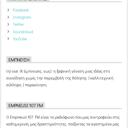
Facebook
Instagram
Twitter
Soundcloud
YouTube
ΈΜΠΝΕΥΣΗ
(η) ουσ. (Κ έμπνευσις, εως): η ξαφνική γένεση μιας ιδέας στη
συνείδηση χωρίς την παρεμβολή της θέλησης | καλλιτεχνική
σύλληψη | παρακίνηση
EMPNEUSI 107 FM
Ο Empneusi 107 FM είναι το ραδιόφωνο που μας συντροφεύει στις
καθημερινές μας δραστηριότητες, παίζοντας τα αγαπημένα μας