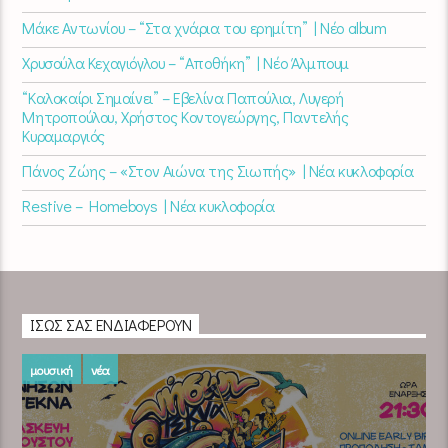
Μάκε Αντωνίου – “Στα χνάρια του ερημίτη” | Νέο album
Χρυσούλα Κεχαγιόγλου – “Αποθήκη” | Νέο Άλμπουμ
“Καλοκαίρι Σημαίνει” – Εβελίνα Παπούλια, Λυγερή
Μητροπούλου, Χρήστος Κοντογεώργης, Παντελής
Κυραμαργιός
Πάνος Ζώης – «Στον Αιώνα της Σιωπής» | Νέα κυκλοφορία
Restive – Homeboys | Νέα κυκλοφορία
ΊΣΩΣ ΣΑΣ ΕΝΔΙΑΦΈΡΟΥΝ
μουσική
νέα