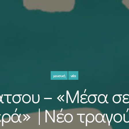
μουσική
νέα
άτσου – «Μέσα σε
ερά» | Νέο τραγού