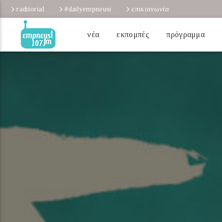
raditorial
#dailyempneusi
επικοινωνία
νέα
εκπομπές
πρόγραμμα