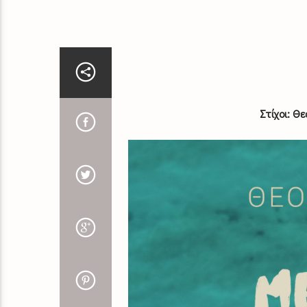
Στίχοι: Θ