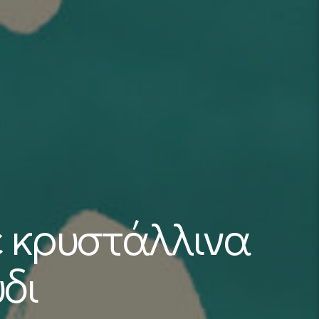
 κρυστάλλινα
δι