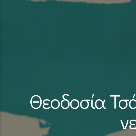
Θεοδοσία Τσ
ν