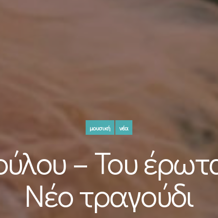
μουσική
νέα
ούλου – Του έρωτ
Νέο τραγούδι