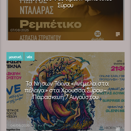
Σύρου
07/08/2026
μουσική
νέα
Τα Νήσων Τέκνα «Ανέμελα στα
πέλαγα» στα Χρούσσα Σύρου –
Παρασκευή 7 Αυγούστου
04/08/2026