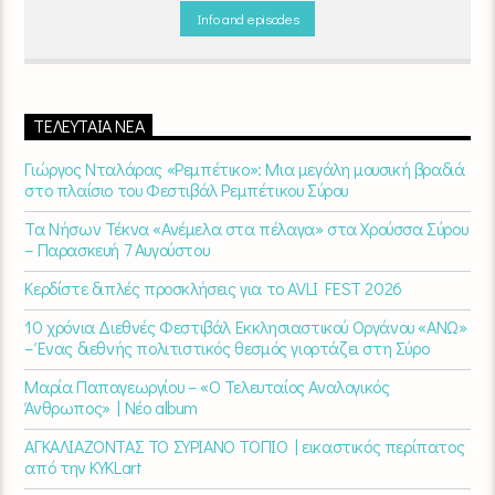
σκηνή
εναλλάσσονται αρμονικά, θυμίζοντάς μας πως δουλειά και
Info and episodes
τέχνη πάνε μαζί.
Καθημερινά
(Δευτέρα-Παρασκευή)
07:00 –
10:00
στον
Empneusi 107 FM
.
ΤΕΛΕΥΤΑΊΑ ΝΈΑ
Γιώργος Νταλάρας «Ρεμπέτικο»: Μια μεγάλη μουσική βραδιά
στο πλαίσιο του Φεστιβάλ Ρεμπέτικου Σύρου
Τα Νήσων Τέκνα «Ανέμελα στα πέλαγα» στα Χρούσσα Σύρου
– Παρασκευή 7 Αυγούστου
Κερδίστε διπλές προσκλήσεις για το AVLI FEST 2026
10 χρόνια Διεθνές Φεστιβάλ Εκκλησιαστικού Οργάνου «ΑΝΩ»
– Ένας διεθνής πολιτιστικός θεσμός γιορτάζει στη Σύρο​
Μαρία Παπαγεωργίου – «Ο Τελευταίος Αναλογικός
Άνθρωπος» | Νέο album
ΑΓΚΑΛΙΑΖΟΝΤΑΣ ΤΟ ΣΥΡΙΑΝΟ ΤΟΠΙΟ | εικαστικός περίπατος
από την KYKLart