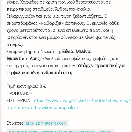
skype. Χαφιέδες σε κρίση πανικού θεραπεύονται σε
πειρατικούς σταθμούς. Άνθρωποι-σκυλιά
ξελαρυγγιάζονται ενώ μια τίγρη ξεδοντιάζεται. Ο
σκουπιδοφάγος «καθαρίζει» άστεγους. Οι εκλογές κάθε
χρόνο μετατρέπονται σ’ ένα ατέλειωτο πάρτι και η
ιστορία γίνεται ένα μαύρο σύννεφο με λίγες φωτεινές
στιγμές.
Ενωμένη Γηραιά Νευρώπη.
Ξένια, Μελίνα,
Ίγκριντ
και
Άρης
. «Ανελεύθεροι», φύλακες, χαφιέδες και
κατηχητές στο γαϊτανάκι του 3%.
Υπάρχει προοπτική για
τη φυλακισμένη ανθρωπότητα;
Τιμή εισιτηρίου: 8 €
ΠΡΟΠΩΛΗΣΗ
ΕΙΣΙΤΗΡΙΩΝ:
https://www.viva.gr/tickets/theater/streaming/t
tria-tis-ekato-tis-wilie-sotiropoulou/
Ετικέτες
ΒΙΛΗ ΣΩΤΗΡΟΠΟΥΛΟΥ