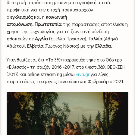
θεατρική παράσταση με κινηματογραφική ματιά,
προφητική για την εποχή που κυριαρχούν
ο
εγκλεισμός
και η
κοινωνική
απομόνωση.
Πρωτοτυπία
της παράστασης αποτέλεσε η
χρήση της τεχνολογίας για τη ζωντανή σύνδεση
ηθοποιών σε
Αγγλία
(Στέλλα Τροκάνα),
Γαλλία
(Αθηνά
Αξιώτου),
Ελβετία
(Γιώργος Νάσιος) με την
Ελλάδα
.
Υπενθυμίζεται ότι «Το 3%»παρουσιάστηκε στο Θέατρο
«Ειλισσός» τη σαιζόν 2016 -2017, στο Φεστιβάλ ΟΕΘ-ΣΕΗ
(2017) και online streaming μέσω
viva.gr
για λίγες
παραστάσεις του μήνες Ιανουάριο και Φεβρουάριο 2021.