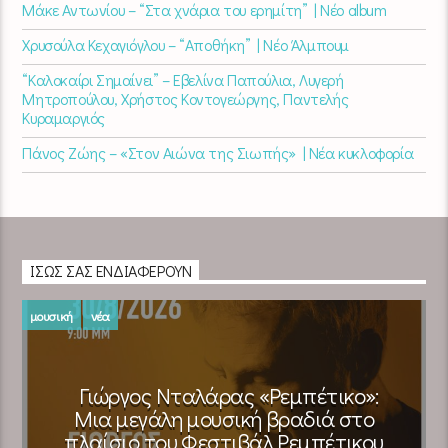
Μάκε Αντωνίου – “Στα χνάρια του ερημίτη” | Νέο album
Χρυσούλα Κεχαγιόγλου – “Αποθήκη” | Νέο Άλμπουμ
“Καλοκαίρι Σημαίνει” – Εβελίνα Παπούλια, Λυγερή
Μητροπούλου, Χρήστος Κοντογεώργης, Παντελής
Κυραμαργιός
Πάνος Ζώης – «Στον Αιώνα της Σιωπής» | Νέα κυκλοφορία
ΊΣΩΣ ΣΑΣ ΕΝΔΙΑΦΈΡΟΥΝ
μουσική
νέα
Γιώργος Νταλάρας «Ρεμπέτικο»:
Μια μεγάλη μουσική βραδιά στο
πλαίσιο του Φεστιβάλ Ρεμπέτικου