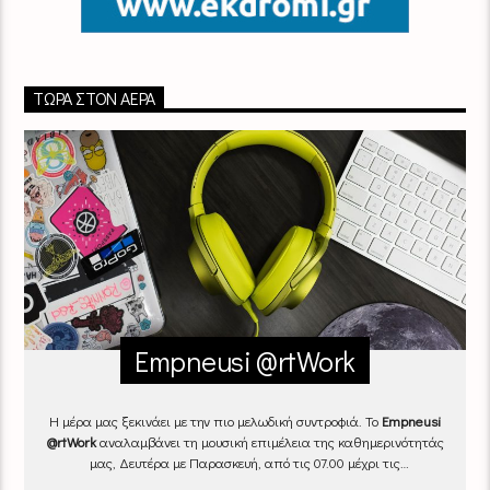
ΤΏΡΑ ΣΤΟΝ ΑΈΡΑ
Empneusi @rtWork
Η μέρα μας ξεκινάει με την πιο μελωδική συντροφιά. Το
Empneusi
@rtWork
αναλαμβάνει τη μουσική επιμέλεια της καθημερινότητάς
μας, Δευτέρα με Παρασκευή, από τις 07.00 μέχρι τις
10.00.
Επιλεγμένα τραγούδια
από την
εγχώρια
και τη
διεθνή