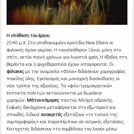
Η υπόθεση του έργου
2040 μ.Χ. Στο υποθηκευμένο κρατίδιο New Εllana οι
φυλακές έχουν γεμίσει. Η «ανελεύθερη» Ξένια, μόνη στο
σπίτι, εκτίει ποινή χρόνων για λιγοστά χρέη. H έξοδος στη
βεράντα και η ψυχοθεραπεία έχουν απαγορευτεί. Οι
φύλακες
με την ονομασία «Φίλοι» διδάσκουν χορογραφίες
ποικίλης ύλης. Εγκλεισμός και μοναχική διασκέδαση: οι
νέοι τρόποι της εξουσίας. Τα «φιλο-τρομοκρατικά»
ένστικτα πολιτών εκτονώνονται με δωράκια
χορηγών.
Μάτια-κάμερες
παντού. Μνήμη αδρανής.
Ευφυείς δεκάχρονοι μεταφέρονται στο εξωτερικό για
σπουδές. Ειδικοί
ανακριτές
εξετάζουν «το τυπικό της
συμπεριφοράς» και παραπέμπουν σε ιατρικές εξετάσεις.
Κατηχητές διδάσκουν «το συμβόλαιο του λαού» μέσω