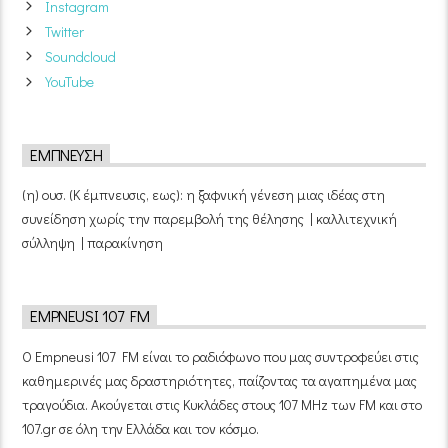
Instagram
Twitter
Soundcloud
YouTube
ΈΜΠΝΕΥΣΗ
(η) ουσ. (Κ έμπνευσις, εως): η ξαφνική γένεση μιας ιδέας στη
συνείδηση χωρίς την παρεμβολή της θέλησης | καλλιτεχνική
σύλληψη | παρακίνηση
EMPNEUSI 107 FM
Ο Empneusi 107 FM είναι το ραδιόφωνο που μας συντροφεύει στις
καθημερινές μας δραστηριότητες, παίζοντας τα αγαπημένα μας
τραγούδια. Ακούγεται στις Κυκλάδες στους 107 MHz των FM και στο
107.gr σε όλη την Ελλάδα και τον κόσμο.