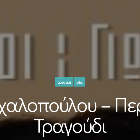
μουσική
νέα
χαλοπούλου – Πε
Τραγούδι