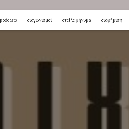
podcasts
διαγωνισμοί
στείλε μήνυμα
διαφήμιση