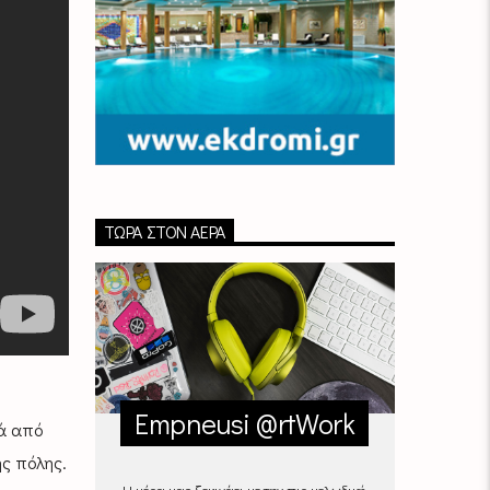
ΤΏΡΑ ΣΤΟΝ ΑΈΡΑ
Empneusi @rtWork
νά από
ης πόλης.
Η μέρα μας ξεκινάει με την πιο μελωδική