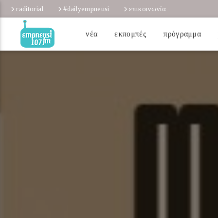
raditorial
#dailyempneusi
επικοινωνία
νέα
εκπομπές
πρόγραμμα