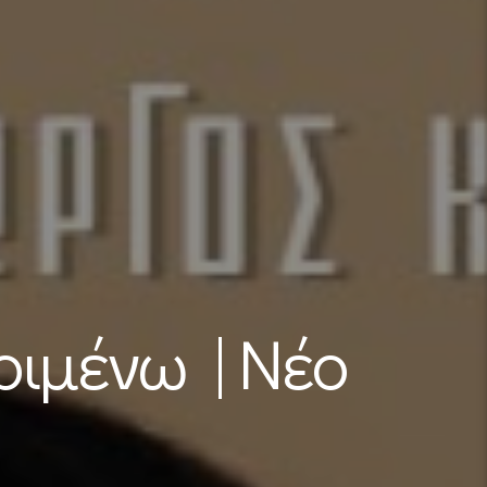
ριμένω | Νέο