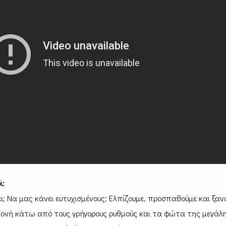
ι:
ι; Να μας κάνει ευτυχισμένους; Ελπίζουμε, προσπαθούμε και ξα
αμονή κάτω από τους γρήγορους ρυθμούς και τα φώτα της μεγάλ