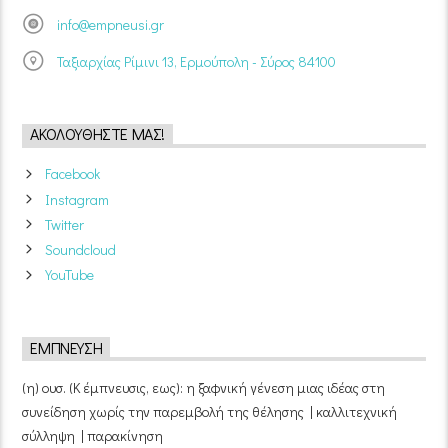
info@empneusi.gr
Ταξιαρχίας Ρίμινι 13, Ερμούπολη - Σύρος 84100
ΑΚΟΛΟΥΘΉΣΤΕ ΜΑΣ!
Facebook
Instagram
Twitter
Soundcloud
YouTube
ΈΜΠΝΕΥΣΗ
(η) ουσ. (Κ έμπνευσις, εως): η ξαφνική γένεση μιας ιδέας στη
συνείδηση χωρίς την παρεμβολή της θέλησης | καλλιτεχνική
σύλληψη | παρακίνηση