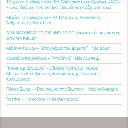
10 χρόνια Διεθνές Φεστιβάλ Εκκλησιαστικού Οργάνου «ΑΝΩ»
– Ένας διεθνής πολιτιστικός θεσμός γιορτάζει στη Σύρο​
Μαρία Παπαγεωργίου – «Ο Τελευταίος Αναλογικός
Άνθρωπος» | Νέο album
ΑΓΚΑΛΙΑΖΟΝΤΑΣ ΤΟ ΣΥΡΙΑΝΟ ΤΟΠΙΟ | εικαστικός περίπατος
από την KYKLart
Μάκε Αντωνίου – “Στα χνάρια του ερημίτη” | Νέο album
Χρυσούλα Κεχαγιόγλου – “Αποθήκη” | Νέο Άλμπουμ
“Καλοκαίρι Σημαίνει” – Εβελίνα Παπούλια, Λυγερή
Μητροπούλου, Χρήστος Κοντογεώργης, Παντελής
Κυραμαργιός
Πάνος Ζώης – «Στον Αιώνα της Σιωπής» | Νέα κυκλοφορία
Restive – Homeboys | Νέα κυκλοφορία