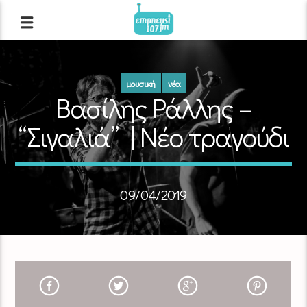
μουσική
νέα
Βασίλης Ράλλης –
“Σιγαλιά” | Νέο τραγούδι
09/04/2019