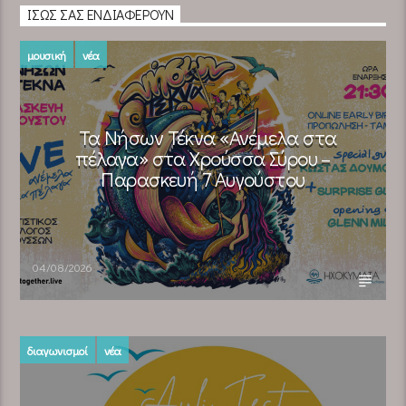
ΊΣΩΣ ΣΑΣ ΕΝΔΙΑΦΈΡΟΥΝ
μουσική
νέα
Τα Νήσων Τέκνα «Ανέμελα στα
πέλαγα» στα Χρούσσα Σύρου –
Παρασκευή 7 Αυγούστου
04/08/2026
διαγωνισμοί
νέα