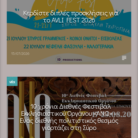
Κερδίστε διπλές προσκλήσεις για
το AVLI FEST 2026
15/07/2026
νέα
10 χρόνια Διεθνές Φεστιβάλ
Εκκλησιαστικού Οργάνου «ΑΝΩ» –
Ένας διεθνής πολιτιστικός θεσμός
γιορτάζει στη Σύρο​