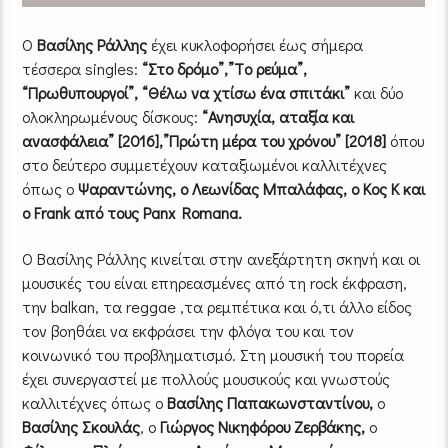
Ο
Βασίλης Ράλλης
έχει κυκλοφορήσει έως σήμερα
τέσσερα singles:
“Στο δρόμο”,”Tο ρεύμα”,
“Πρωθυπουργοί”, “Θέλω να χτίσω ένα σπιτάκι”
και δύο
ολοκληρωμένους δίσκους:
“Ανησυχία, αταξία και
ανασφάλεια” [2016],”Πρώτη μέρα του χρόνου” [2018]
όπου
στο δεύτερο συμμετέχουν καταξιωμένοι καλλιτέχνες
όπως ο
Ψαραντώνης, ο Λεωνίδας Μπαλάφας, ο Κος Κ και
ο Frank από τους Panx Romana.
Ο Βασίλης Ράλλης κινείται στην ανεξάρτητη σκηνή και οι
μουσικές του είναι επηρεασμένες από τη rock έκφραση,
την balkan, τα reggae ,τα ρεμπέτικα και ό,τι άλλο είδος
τον βοηθάει να εκφράσει την φλόγα του και τον
κοινωνικό του προβληματισμό. Στη μουσική του πορεία
έχει συνεργαστεί με πολλούς μουσικούς και γνωστούς
καλλιτέχνες όπως ο
Βασίλης Παπακωνσταντίνου,
ο
Βασίλης Σκουλάς
, ο
Γιώργος Νικηφόρου Ζερβάκης,
ο