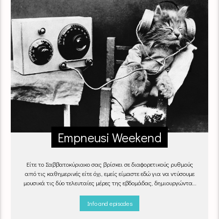
Empneusi Weekend
Είτε το Σαββατοκύριακο σας βρίσκει σε διαφορετικούς ρυθμούς
από τις καθημερινές είτε όχι, εμείς είμαστε εδώ για να ντύσουμε
μουσικά τις δύο τελευταίες μέρες της εβδομάδας, δημιουργώντας
μία μελωδική συνήθεια για ό,τι κι αν κάνετε.
Info and episodes