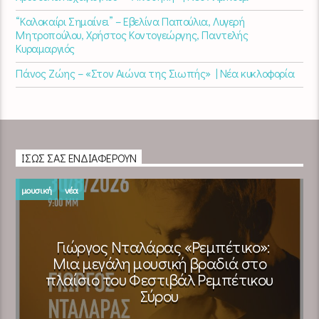
“Καλοκαίρι Σημαίνει” – Εβελίνα Παπούλια, Λυγερή
Μητροπούλου, Χρήστος Κοντογεώργης, Παντελής
Κυραμαργιός
Πάνος Ζώης – «Στον Αιώνα της Σιωπής» | Νέα κυκλοφορία
ΊΣΩΣ ΣΑΣ ΕΝΔΙΑΦΈΡΟΥΝ
μουσική
νέα
Γιώργος Νταλάρας «Ρεμπέτικο»:
Μια μεγάλη μουσική βραδιά στο
πλαίσιο του Φεστιβάλ Ρεμπέτικου
Σύρου