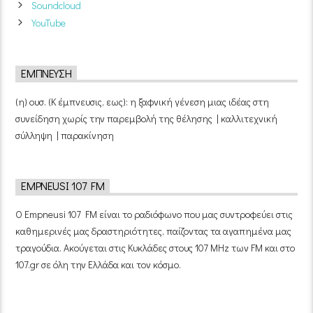
Soundcloud
YouTube
ΈΜΠΝΕΥΣΗ
(η) ουσ. (Κ έμπνευσις, εως): η ξαφνική γένεση μιας ιδέας στη
συνείδηση χωρίς την παρεμβολή της θέλησης | καλλιτεχνική
σύλληψη | παρακίνηση
EMPNEUSI 107 FM
Ο Empneusi 107 FM είναι το ραδιόφωνο που μας συντροφεύει στις
καθημερινές μας δραστηριότητες, παίζοντας τα αγαπημένα μας
τραγούδια. Ακούγεται στις Κυκλάδες στους 107 MHz των FM και στο
107.gr σε όλη την Ελλάδα και τον κόσμο.