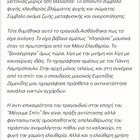
γειτονιάς μύριζε ήδη Θάλασσα: Tο απόλυτο σύμβολο
φυγής, ελευθερίας βλέμματος ψυχής και σώματος.
Σύμβολο ακόμα ζωής, μεταφυσικής και ονειροπόλησης.
Τότε θυμήθηκα αυτό το τραγούδι.Αισθάνθηκα πως το
είχα ανάγκη. Το είχα βέβαια αμέσως “πλησιάσει” μουσικά
όταν το πρωτοπήρα από τον Μάνο Ελευθερίου. Το
“ξαναέγραψα” όμως τώρα, λίγο με την μνήμη και λίγο με
καινούργιες ιδέες. Το ηχογράφησα αμέσως με τον Γιάννη
Λαμπρόπουλο. Στην αρχή μόνος τελείως, και στη συνέχεια
από το σπίτι του ο σπουδαίος μουσικός Ευριπίδης
Ζεμενίδης μου ηχογράφησε πρόσθετα η αντικατέστησε
κανάλια νυκτών εγχόρδων.
Η αντι-επικαιρότητα του τραγουδιού στην εποχή του
“Μένουμε Σπίτι” δεν είναι πράξη αντίστασης αλλά
φαντασιωτικής ομοιοπαθητικής απελευθέρωσης του
τεράστιου ανομολόγητου πόθου για το καλοκαίρι, τη
φυγή την χαμένη ελευθερία. Αλλά και η ελεύθερη χρήση