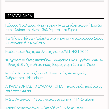
ΤΕΛΕΥΤΑΊΑ ΝΈΑ
Γιώργος Νταλάρας «Ρεμπέτικο»: Μια μεγάλη μουσική βραδιά
στο πλαίσιο του Φεστιβάλ Ρεμπέτικου Σύρου
Τα Νήσων Τέκνα «Ανέμελα στα πέλαγα» στα Χρούσσα Σύρου
– Παρασκευή 7 Αυγούστου
Κερδίστε διπλές προσκλήσεις για το AVLI FEST 2026
10 χρόνια Διεθνές Φεστιβάλ Εκκλησιαστικού Οργάνου «ΑΝΩ»
– Ένας διεθνής πολιτιστικός θεσμός γιορτάζει στη Σύρο​
Μαρία Παπαγεωργίου – «Ο Τελευταίος Αναλογικός
Άνθρωπος» | Νέο album
ΑΓΚΑΛΙΑΖΟΝΤΑΣ ΤΟ ΣΥΡΙΑΝΟ ΤΟΠΙΟ | εικαστικός περίπατος
από την KYKLart
Μάκε Αντωνίου – “Στα χνάρια του ερημίτη” | Νέο album
Χρυσούλα Κεχαγιόγλου – “Αποθήκη” | Νέο Άλμπουμ