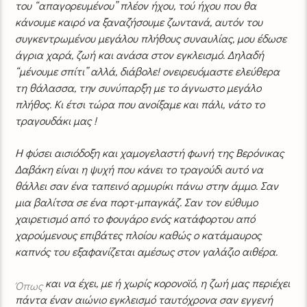
του “απαγορευμένου” πλέον ήχου, τού ήχου που θα
κάνουμε καιρό να ξαναζήσουμε ζωντανά, αυτόν του
συγκεντρωμένου μεγάλου πλήθους συναυλίας, μου έδωσε
άγρια χαρά, ζωή και ανάσα στον εγκλεισμό. Δηλαδή
“μένουμε σπίτι” αλλά, διάβολε! ονειρευόμαστε ελεύθερα
τη θάλασσα, την συνύπαρξη με το άγνωστο μεγάλο
πλήθος. Κι έτσι τώρα που ανοίξαμε και πάλι, νάτο το
τραγουδάκι μας !
Η φύσει αισιόδοξη και χαμογελαστή φωνή της Βερόνικας
Δαβάκη είναι η ψυχή που κάνει το τραγούδι αυτό να
θάλλει σαν ένα ταπεινό αρμυρίκι πάνω στην άμμο. Σαν
μια βαλίτσα σε ένα πορτ-μπαγκάζ. Σαν τον εύθυμο
χαιρετισμό από το φουγάρο ενός κατάφορτου από
χαρούμενους επιβάτες πλοίου καθώς ο κατάμαυρος
καπνός του εξαφανίζεται αμέσως στον γαλάζιο αιθέρα.
και να έχει, με ή χωρίς κορονοϊό, η ζωή μας περιέχει
Όπως
πάντα έναν αιώνιο εγκλεισμό ταυτόχρονα σαν εγγενή