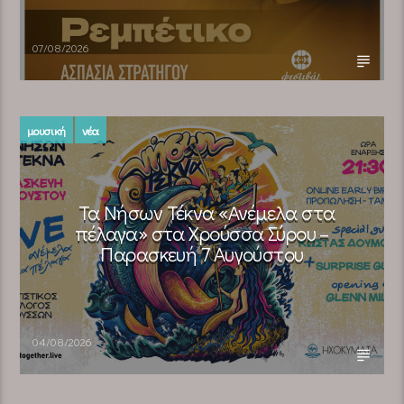
07/08/2026
μουσική
νέα
Τα Νήσων Τέκνα «Ανέμελα στα
πέλαγα» στα Χρούσσα Σύρου –
Παρασκευή 7 Αυγούστου
04/08/2026