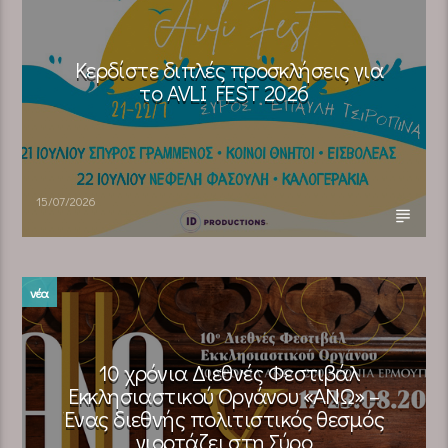
Κερδίστε διπλές προσκλήσεις για
το AVLI FEST 2026
15/07/2026
νέα
10 χρόνια Διεθνές Φεστιβάλ
Εκκλησιαστικού Οργάνου «ΑΝΩ» –
Ένας διεθνής πολιτιστικός θεσμός
γιορτάζει στη Σύρο​