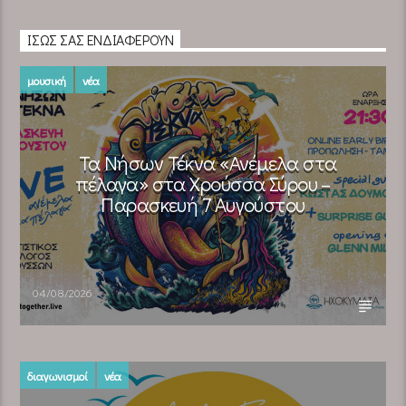
ΊΣΩΣ ΣΑΣ ΕΝΔΙΑΦΈΡΟΥΝ
μουσική
νέα
Τα Νήσων Τέκνα «Ανέμελα στα
πέλαγα» στα Χρούσσα Σύρου –
Παρασκευή 7 Αυγούστου
04/08/2026
διαγωνισμοί
νέα