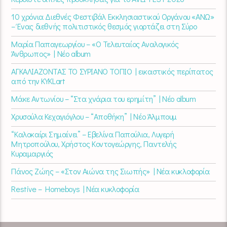
10 χρόνια Διεθνές Φεστιβάλ Εκκλησιαστικού Οργάνου «ΑΝΩ»
– Ένας διεθνής πολιτιστικός θεσμός γιορτάζει στη Σύρο​
Μαρία Παπαγεωργίου – «Ο Τελευταίος Αναλογικός
Άνθρωπος» | Νέο album
ΑΓΚΑΛΙΑΖΟΝΤΑΣ ΤΟ ΣΥΡΙΑΝΟ ΤΟΠΙΟ | εικαστικός περίπατος
από την KYKLart
Μάκε Αντωνίου – “Στα χνάρια του ερημίτη” | Νέο album
Χρυσούλα Κεχαγιόγλου – “Αποθήκη” | Νέο Άλμπουμ
“Καλοκαίρι Σημαίνει” – Εβελίνα Παπούλια, Λυγερή
Μητροπούλου, Χρήστος Κοντογεώργης, Παντελής
Κυραμαργιός
Πάνος Ζώης – «Στον Αιώνα της Σιωπής» | Νέα κυκλοφορία
Restive – Homeboys | Νέα κυκλοφορία