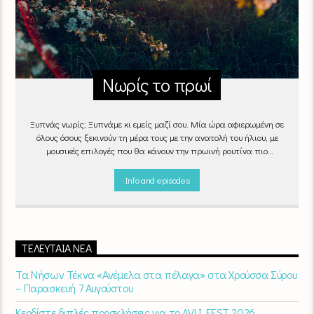
Νωρίς το πρωί
Ξυπνάς νωρίς; Ξυπνάμε κι εμείς μαζί σου. Μία ώρα αφιερωμένη σε
όλους όσους ξεκινούν τη μέρα τους με την ανατολή του ήλιου, με
μουσικές επιλογές που θα κάνουν την πρωινή ρουτίνα πιο
ευχάριστη!
"Νωρίς το πρωί" καθημερινά
(Δευτέρα - Παρασκευή)
06:00 - 07:00 στον Empneusi 107 FM
Info and episodes
ΤΕΛΕΥΤΑΊΑ ΝΈΑ
Τα Νήσων Τέκνα «Ανέμελα στα πέλαγα» στα Χρούσσα Σύρου
– Παρασκευή 7 Αυγούστου
Κερδίστε διπλές προσκλήσεις για το AVLI FEST 2026