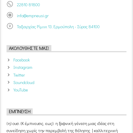
22810 81800
info@empneusi.gr
Ταξιαρχίας Ρίμινι 13, Ερμούπολη - Σύρος 84100
ΑΚΟΛΟΥΘΉΣΤΕ ΜΑΣ!
Facebook
Instagram
Twitter
Soundcloud
YouTube
ΈΜΠΝΕΥΣΗ
(η) ουσ. (Κ έμπνευσις, εως): η ξαφνική γένεση μιας ιδέας στη
συνείδηση χωρίς την παρεμβολή της θέλησης | καλλιτεχνική