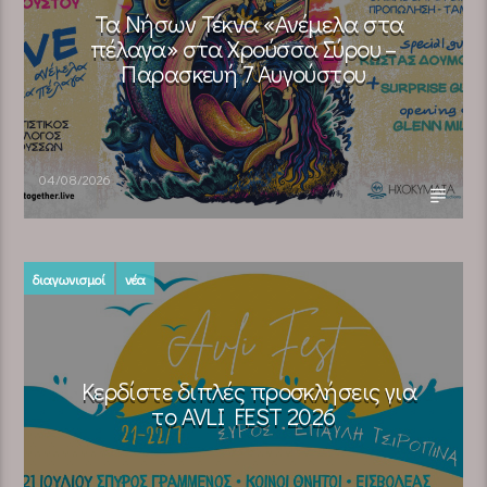
Τα Νήσων Τέκνα «Ανέμελα στα
πέλαγα» στα Χρούσσα Σύρου –
Παρασκευή 7 Αυγούστου
04/08/2026
διαγωνισμοί
νέα
Κερδίστε διπλές προσκλήσεις για
το AVLI FEST 2026