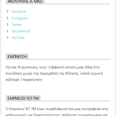
ΑΚΟΛΟΥΘΉΣΤΕ ΜΑΣ!
Facebook
Instagram
Twitter
Soundcloud
YouTube
ΈΜΠΝΕΥΣΗ
(η) ουσ. (Κ έμπνευσις, εως): η ξαφνική γένεση μιας ιδέας στη
συνείδηση χωρίς την παρεμβολή της θέλησης | καλλιτεχνική
σύλληψη | παρακίνηση
EMPNEUSI 107 FM
Ο Empneusi 107 FM είναι το ραδιόφωνο που μας συντροφεύει στις
καθημερινές μας δραστηριότητες, παίζοντας τα αγαπημένα μας