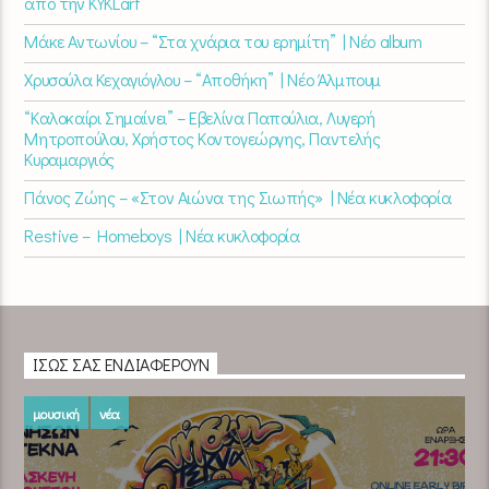
από την KYKLart
Μάκε Αντωνίου – “Στα χνάρια του ερημίτη” | Νέο album
Χρυσούλα Κεχαγιόγλου – “Αποθήκη” | Νέο Άλμπουμ
“Καλοκαίρι Σημαίνει” – Εβελίνα Παπούλια, Λυγερή
Μητροπούλου, Χρήστος Κοντογεώργης, Παντελής
Κυραμαργιός
Πάνος Ζώης – «Στον Αιώνα της Σιωπής» | Νέα κυκλοφορία
Restive – Homeboys | Νέα κυκλοφορία
ΊΣΩΣ ΣΑΣ ΕΝΔΙΑΦΈΡΟΥΝ
μουσική
νέα