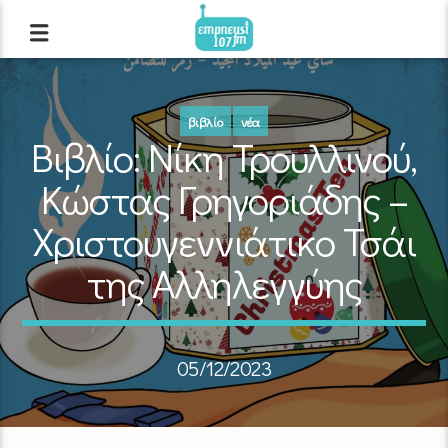
βιβλίο
νέα
Βιβλίο: Νίκη Τρουλλινού,
Κώστας Γρηγοριάδης –
Χριστουγεννιάτικο Τσάι
της Αλληλεγγύης
05/12/2023