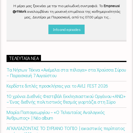
Η μέρα μας ξεκινάει με την πιο μελωδική συντροφιά. Το
Empneusi
@rtWork
αναλαμβάνει τη μουσική επιμέλεια της καθημερινότητάς
μας, Δευτέρα με Παρασκευή, από τις 07.00 μέχρι τις
10.00.
Επιλεγμένα τραγούδια
από την
εγχώρια
και τη
διεθνή
σκηνή
εναλλάσσονται αρμονικά, θυμίζοντάς μας πως δουλειά και
Info and episodes
τέχνη πάνε μαζί.
Καθημερινά
(Δευτέρα-Παρασκευή)
07:00 –
10:00
στον
Empneusi 107 FM
.
ΤΕΛΕΥΤΑΊΑ ΝΈΑ
Τα Νήσων Τέκνα «Ανέμελα στα πέλαγα» στα Χρούσσα Σύρου
– Παρασκευή 7 Αυγούστου
Κερδίστε διπλές προσκλήσεις για το AVLI FEST 2026
10 χρόνια Διεθνές Φεστιβάλ Εκκλησιαστικού Οργάνου «ΑΝΩ»
– Ένας διεθνής πολιτιστικός θεσμός γιορτάζει στη Σύρο​
Μαρία Παπαγεωργίου – «Ο Τελευταίος Αναλογικός
Άνθρωπος» | Νέο album
ΑΓΚΑΛΙΑΖΟΝΤΑΣ ΤΟ ΣΥΡΙΑΝΟ ΤΟΠΙΟ | εικαστικός περίπατος