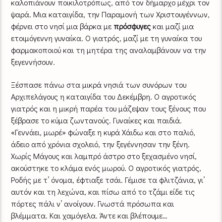
καλοπιάνουν ποικιλοτρόπως, από τον δήμαρχο μέχρι τον
ψαρά. Μια καταιγίδα, την Παραμονή των Χριστουγέννων,
φέρνει στο νησί μια βάρκα με
πρόσφυγες
και μαζί μια
ετοιμόγεννη γυναίκα. Ο γιατρός, μαζί με τη γυναίκα του
φαρμακοποιού και τη μητέρα της αναλαμβάνουν να την
ξεγεννήσουν.
Ξέσπασε πάνω στα μικρά νησιά των συνόρων του
Αρχιπελάγους η καταιγίδα του Δεκέμβρη. Ο αγροτικός
γιατρός και η μικρή παρέα του μάζεψαν τους ξένους που
ξέβρασε το κύμα ζωντανούς. Γυναίκες και παιδιά.
«Γεννάει, μωρέ» φώναξε η κυρά Χάιδω και στο παλιό,
άδειο από χρόνια σχολειό, την ξεγέννησαν την ξένη.
Χωρίς Μάγους και λαμπρό άστρο στο ξεχασμένο νησί,
ακούστηκε το κλάμα ενός μωρού. Ο αγροτικός γιατρός,
Ροδής με τ’ όνομα, έφτιαξε τσάι. Γέμισε τα φλιτζάνια, γι’
αυτόν και τη λεχώνα, και πίσω από το τζάμι είδε τις
πόρτες πάλι ν’ ανοίγουν. Γνωστά πρόσωπα και
βλέμματα. Και χαμόγελα. Άντε και βλέπουμε…