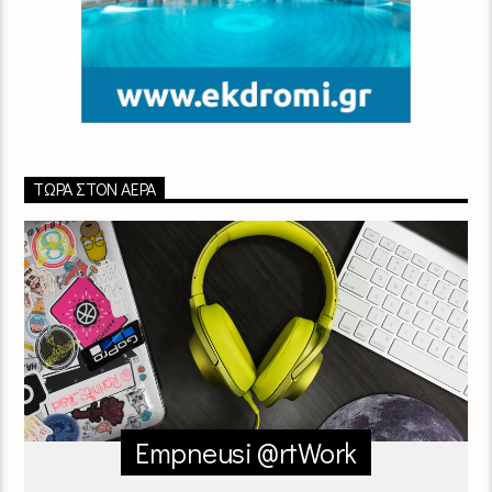
ΤΏΡΑ ΣΤΟΝ ΑΈΡΑ
Empneusi @rtWork