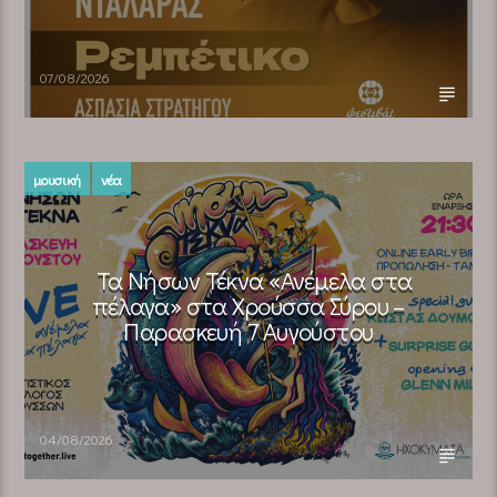
07/08/2026
μουσική
νέα
Τα Νήσων Τέκνα «Ανέμελα στα
πέλαγα» στα Χρούσσα Σύρου –
Παρασκευή 7 Αυγούστου
04/08/2026