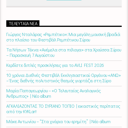
ΤΕΛΕΥΤΑΊΑ ΝΈΑ
Γιώργος Νταλάρας «Ρεμπέτικο»: Μια μεγάλη μουσική βραδιά
στο πλαίσιο του Φεστιβάλ Ρεμπέτικου Σύρου
Τα Νήσων Τέκνα «Ανέμελα στα πέλαγα» στα Χρούσσα Σύρου
– Παρασκευή 7 Αυγούστου
Κερδίστε διπλές προσκλήσεις για το AVLI FEST 2026
10 χρόνια Διεθνές Φεστιβάλ Εκκλησιαστικού Οργάνου «ΑΝΩ»
– Ένας διεθνής πολιτιστικός θεσμός γιορτάζει στη Σύρο​
Μαρία Παπαγεωργίου – «Ο Τελευταίος Αναλογικός
Άνθρωπος» | Νέο album
ΑΓΚΑΛΙΑΖΟΝΤΑΣ ΤΟ ΣΥΡΙΑΝΟ ΤΟΠΙΟ | εικαστικός περίπατος
από την KYKLart
Μάκε Αντωνίου – “Στα χνάρια του ερημίτη” | Νέο album