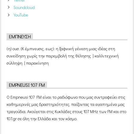
Soundcloud
YouTube
ΈΜΠΝΕΥΣΗ
(η) ουσ. (Κ έμπνευσις, εως): η ξαφνική γένεση μιας ιδέας στη
συνείδηση χωρίς την παρεμβολή της θέλησης | καλλιτεχνική
σύλληψη | παρακίνηση
EMPNEUSI 107 FM
Ο Empneusi 107 FM είναι το ραδιόφωνο που μας συντροφεύει στις
καθημερινές μας δραστηριότητες, παίζοντας τα αγαπημένα μας
τραγούδια. Ακούγεται στις Κυκλάδες στους 107 MHz των FM και στο
107.gr σε όλη την Ελλάδα και τον κόσμο.