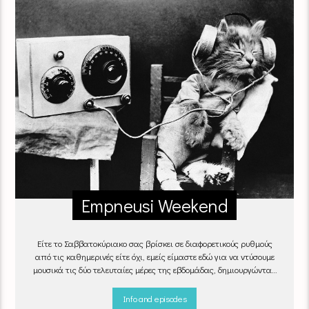
Empneusi Weekend
Είτε το Σαββατοκύριακο σας βρίσκει σε διαφορετικούς ρυθμούς
από τις καθημερινές είτε όχι, εμείς είμαστε εδώ για να ντύσουμε
μουσικά τις δύο τελευταίες μέρες της εβδομάδας, δημιουργώντας
μία μελωδική συνήθεια για ό,τι κι αν κάνετε.
Info and episodes