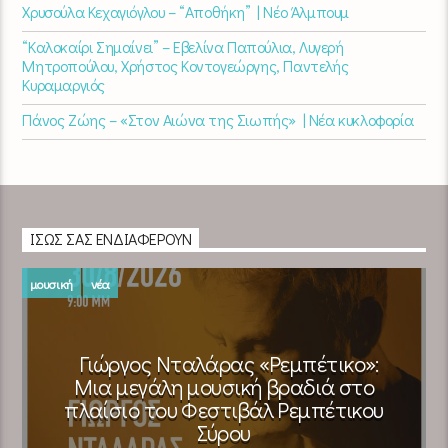
Χρυσούλα Κεχαγιόγλου – “Αποθήκη” | Νέο Άλμπουμ
“Καλοκαίρι Σημαίνει” – Εβελίνα Παπούλια, Λυγερή
Μητροπούλου, Χρήστος Κοντογεώργης, Παντελής
Κυραμαργιός
Πάνος Ζώης – «Στον Αιώνα της Σιωπής» | Νέα κυκλοφορία
ΊΣΩΣ ΣΑΣ ΕΝΔΙΑΦΈΡΟΥΝ
μουσική
νέα
Γιώργος Νταλάρας «Ρεμπέτικο»:
Μια μεγάλη μουσική βραδιά στο
πλαίσιο του Φεστιβάλ Ρεμπέτικου
Σύρου