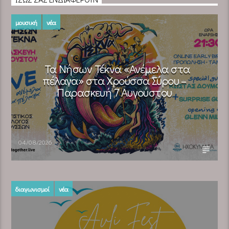
μουσική
νέα
Τα Νήσων Τέκνα «Ανέμελα στα
πέλαγα» στα Χρούσσα Σύρου –
Παρασκευή 7 Αυγούστου
04/08/2026
διαγωνισμοί
νέα