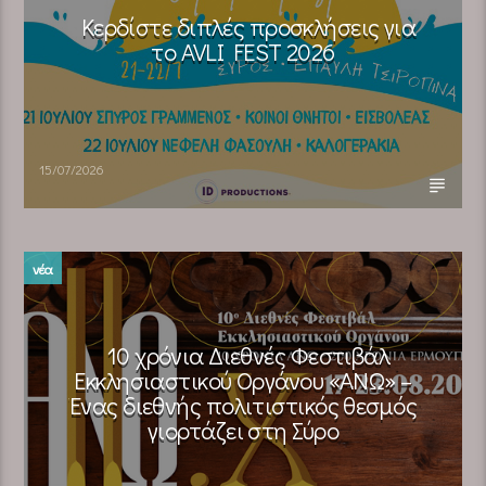
Κερδίστε διπλές προσκλήσεις για
το AVLI FEST 2026
15/07/2026
νέα
10 χρόνια Διεθνές Φεστιβάλ
Εκκλησιαστικού Οργάνου «ΑΝΩ» –
Ένας διεθνής πολιτιστικός θεσμός
γιορτάζει στη Σύρο​