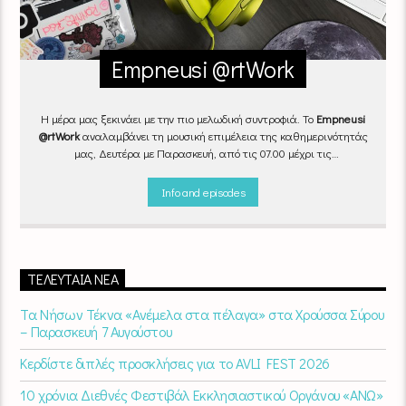
Empneusi @rtWork
Η μέρα μας ξεκινάει με την πιο μελωδική συντροφιά. Το
Empneusi
@rtWork
αναλαμβάνει τη μουσική επιμέλεια της καθημερινότητάς
μας, Δευτέρα με Παρασκευή, από τις 07.00 μέχρι τις
10.00.
Επιλεγμένα τραγούδια
από την
εγχώρια
και τη
διεθνή
σκηνή
εναλλάσσονται αρμονικά, θυμίζοντάς μας πως δουλειά και
Info and episodes
τέχνη πάνε μαζί.
Καθημερινά
(Δευτέρα-Παρασκευή)
07:00 –
10:00
στον
Empneusi 107 FM
.
ΤΕΛΕΥΤΑΊΑ ΝΈΑ
Τα Νήσων Τέκνα «Ανέμελα στα πέλαγα» στα Χρούσσα Σύρου
– Παρασκευή 7 Αυγούστου
Κερδίστε διπλές προσκλήσεις για το AVLI FEST 2026
10 χρόνια Διεθνές Φεστιβάλ Εκκλησιαστικού Οργάνου «ΑΝΩ»