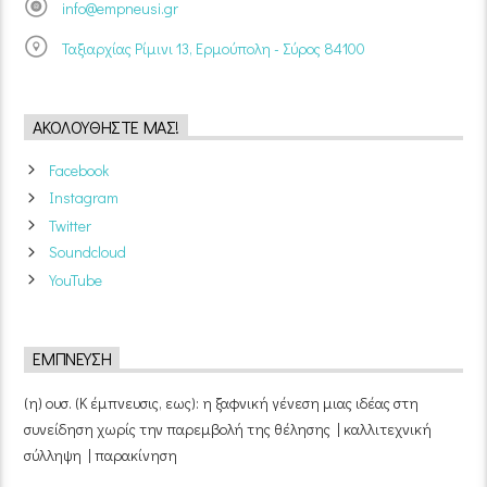
info@empneusi.gr
Ταξιαρχίας Ρίμινι 13, Ερμούπολη - Σύρος 84100
ΑΚΟΛΟΥΘΉΣΤΕ ΜΑΣ!
Facebook
Instagram
Twitter
Soundcloud
YouTube
ΈΜΠΝΕΥΣΗ
(η) ουσ. (Κ έμπνευσις, εως): η ξαφνική γένεση μιας ιδέας στη
συνείδηση χωρίς την παρεμβολή της θέλησης | καλλιτεχνική
σύλληψη | παρακίνηση