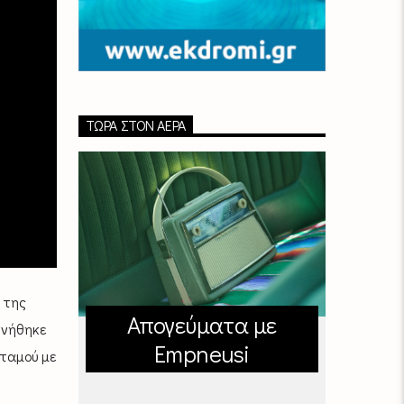
ΤΏΡΑ ΣΤΟΝ ΑΈΡΑ
 της
Απογεύματα με
ννήθηκε
Empneusi
ταμού με