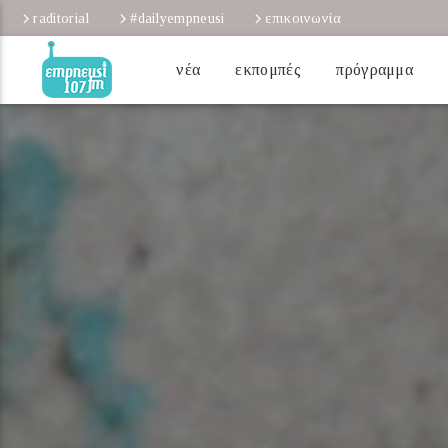
raditorial
#dailyempneusi
επικοινωνία
νέα
εκπομπές
πρόγραμμα