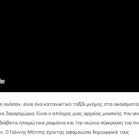
ρη ανάσα», είναι ένα κατανυκτικό ταξίδι μνήμης στα ακούσματα
να Ζαγοροχώρια. Είναι ο απόηχος μιας αρχαίας μουσικής που γε
διάβατα ηπειρώτικα ρουμάνια και την αιώνια σύγκρουση του πο
ν. Ο Γιάννης Μήτσης έχοντας αφομοιώσει δημιουργικά τους