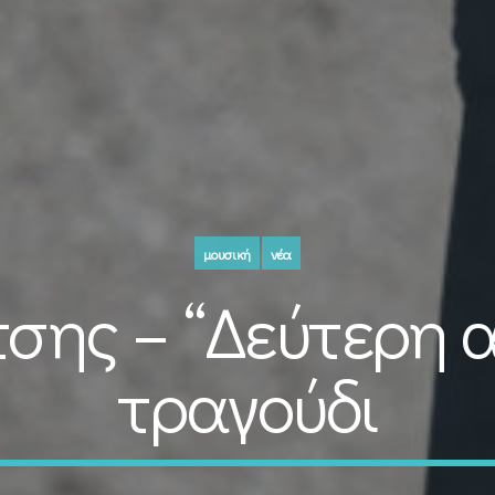
μουσική
νέα
σης – “Δεύτερη 
τραγούδι