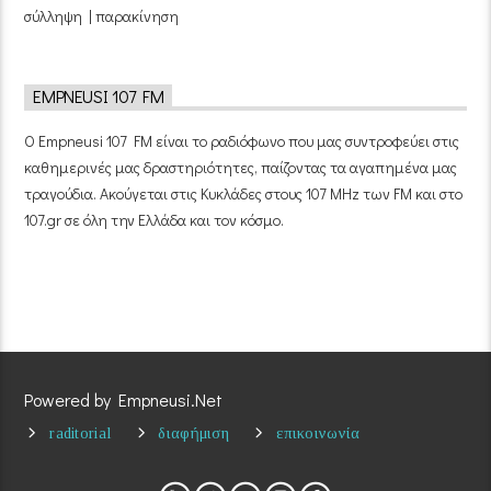
σύλληψη | παρακίνηση
EMPNEUSI 107 FM
Ο Empneusi 107 FM είναι το ραδιόφωνο που μας συντροφεύει στις
καθημερινές μας δραστηριότητες, παίζοντας τα αγαπημένα μας
τραγούδια. Ακούγεται στις Κυκλάδες στους 107 MHz των FM και στο
107.gr σε όλη την Ελλάδα και τον κόσμο.
Powered by Empneusi.Net
raditorial
διαφήμιση
επικοινωνία