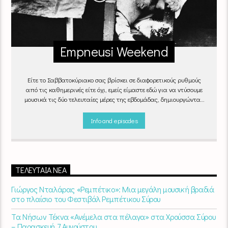
Empneusi Weekend
Είτε το Σαββατοκύριακο σας βρίσκει σε διαφορετικούς ρυθμούς
από τις καθημερινές είτε όχι, εμείς είμαστε εδώ για να ντύσουμε
μουσικά τις δύο τελευταίες μέρες της εβδομάδας, δημιουργώντας
μία μελωδική συνήθεια για ό,τι κι αν κάνετε.
Info and episodes
ΤΕΛΕΥΤΑΊΑ ΝΈΑ
Γιώργος Νταλάρας «Ρεμπέτικο»: Μια μεγάλη μουσική βραδιά
στο πλαίσιο του Φεστιβάλ Ρεμπέτικου Σύρου
Τα Νήσων Τέκνα «Ανέμελα στα πέλαγα» στα Χρούσσα Σύρου
– Παρασκευή 7 Αυγούστου