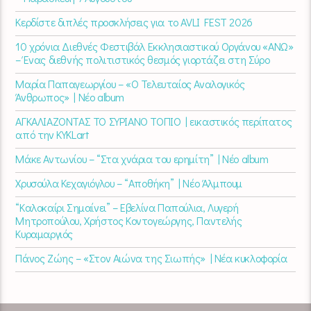
Κερδίστε διπλές προσκλήσεις για το AVLI FEST 2026
10 χρόνια Διεθνές Φεστιβάλ Εκκλησιαστικού Οργάνου «ΑΝΩ»
– Ένας διεθνής πολιτιστικός θεσμός γιορτάζει στη Σύρο​
Μαρία Παπαγεωργίου – «Ο Τελευταίος Αναλογικός
Άνθρωπος» | Νέο album
ΑΓΚΑΛΙΑΖΟΝΤΑΣ ΤΟ ΣΥΡΙΑΝΟ ΤΟΠΙΟ | εικαστικός περίπατος
από την KYKLart
Μάκε Αντωνίου – “Στα χνάρια του ερημίτη” | Νέο album
Χρυσούλα Κεχαγιόγλου – “Αποθήκη” | Νέο Άλμπουμ
“Καλοκαίρι Σημαίνει” – Εβελίνα Παπούλια, Λυγερή
Μητροπούλου, Χρήστος Κοντογεώργης, Παντελής
Κυραμαργιός
Πάνος Ζώης – «Στον Αιώνα της Σιωπής» | Νέα κυκλοφορία