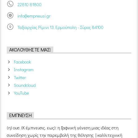
22810 81800
info@empneusi.gr
Ταξιαρχίας Ρίμινι 13, Ερμούπολη - Σύρος 84100
ΑΚΟΛΟΥΘΉΣΤΕ ΜΑΣ!
Facebook
Instagram
Twitter
Soundcloud
YouTube
ΈΜΠΝΕΥΣΗ
(η) ουσ. (Κ έμπνευσις, εως): η ξαφνική γένεση μιας ιδέας στη
συνείδηση χωρίς την παρεμβολή της θέλησης | καλλιτεχνική