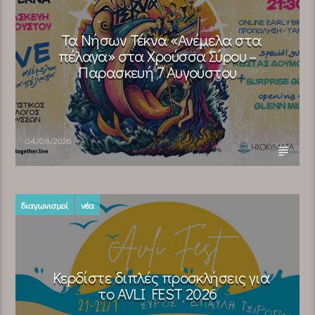
Τα Νήσων Τέκνα «Ανέμελα στα
πέλαγα» στα Χρούσσα Σύρου –
Παρασκευή 7 Αυγούστου
04/08/2026
διαγωνισμοί
νέα
Κερδίστε διπλές προσκλήσεις για
το AVLI FEST 2026