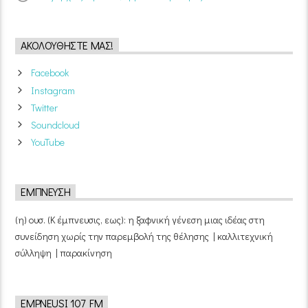
ΑΚΟΛΟΥΘΉΣΤΕ ΜΑΣ!
Facebook
Instagram
Twitter
Soundcloud
YouTube
ΈΜΠΝΕΥΣΗ
(η) ουσ. (Κ έμπνευσις, εως): η ξαφνική γένεση μιας ιδέας στη
συνείδηση χωρίς την παρεμβολή της θέλησης | καλλιτεχνική
σύλληψη | παρακίνηση
EMPNEUSI 107 FM