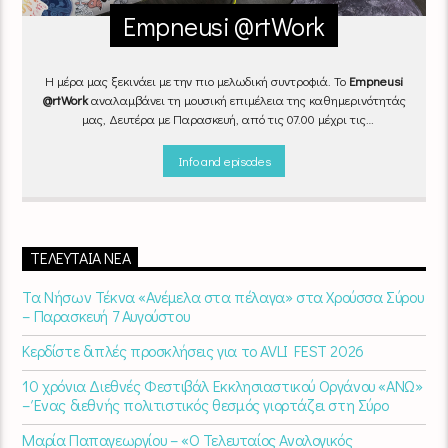
Empneusi @rtWork
Η μέρα μας ξεκινάει με την πιο μελωδική συντροφιά. Το
Empneusi
@rtWork
αναλαμβάνει τη μουσική επιμέλεια της καθημερινότητάς
μας, Δευτέρα με Παρασκευή, από τις 07.00 μέχρι τις
10.00.
Επιλεγμένα τραγούδια
από την
εγχώρια
και τη
διεθνή
σκηνή
εναλλάσσονται αρμονικά, θυμίζοντάς μας πως δουλειά και
Info and episodes
τέχνη πάνε μαζί.
Καθημερινά
(Δευτέρα-Παρασκευή)
07:00 –
10:00
στον
Empneusi 107 FM
.
ΤΕΛΕΥΤΑΊΑ ΝΈΑ
Τα Νήσων Τέκνα «Ανέμελα στα πέλαγα» στα Χρούσσα Σύρου
– Παρασκευή 7 Αυγούστου
Κερδίστε διπλές προσκλήσεις για το AVLI FEST 2026
10 χρόνια Διεθνές Φεστιβάλ Εκκλησιαστικού Οργάνου «ΑΝΩ»
– Ένας διεθνής πολιτιστικός θεσμός γιορτάζει στη Σύρο​
Μαρία Παπαγεωργίου – «Ο Τελευταίος Αναλογικός