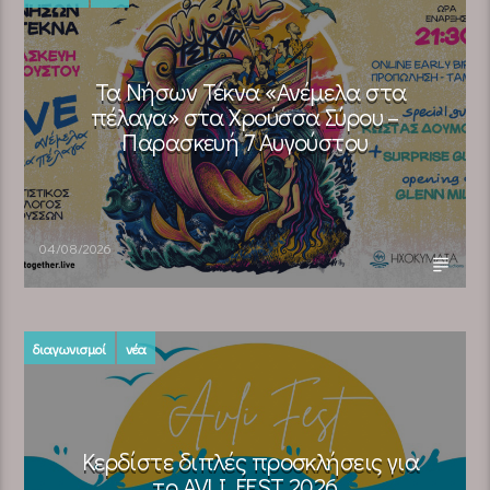
Τα Νήσων Τέκνα «Ανέμελα στα
πέλαγα» στα Χρούσσα Σύρου –
Παρασκευή 7 Αυγούστου
04/08/2026
διαγωνισμοί
νέα
Κερδίστε διπλές προσκλήσεις για
το AVLI FEST 2026