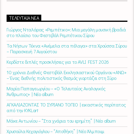
ΤΕΛΕΥΤΑΊΑ ΝΈΑ
Γιώργος Νταλάρας «Ρεμπέτικο»: Μια μεγάλη μουσική βραδιά
στο πλαίσιο του Φεστιβάλ Ρεμπέτικου Σύρου
Τα Νήσων Τέκνα «Ανέμελα στα πέλαγα» στα Χρούσσα Σύρου
– Παρασκευή 7 Αυγούστου
Κερδίστε διπλές προσκλήσεις για το AVLI FEST 2026
10 χρόνια Διεθνές Φεστιβάλ Εκκλησιαστικού Οργάνου «ΑΝΩ»
– Ένας διεθνής πολιτιστικός θεσμός γιορτάζει στη Σύρο​
Μαρία Παπαγεωργίου – «Ο Τελευταίος Αναλογικός
Άνθρωπος» | Νέο album
ΑΓΚΑΛΙΑΖΟΝΤΑΣ ΤΟ ΣΥΡΙΑΝΟ ΤΟΠΙΟ | εικαστικός περίπατος
από την KYKLart
Μάκε Αντωνίου – “Στα χνάρια του ερημίτη” | Νέο album
Χρυσούλα Κεχαγιόγλου – “Αποθήκη” | Νέο Άλμπουμ