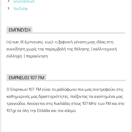
Soundcloud
YouTube
ΈΜΠΝΕΥΣΗ
(η) ουσ. (Κ έμπνευσις, εως): η ξαφνική γένεση μιας ιδέας στη
συνείδηση χωρίς την παρεμβολή της θέλησης | καλλιτεχνική
σύλληψη | παρακίνηση
EMPNEUSI 107 FM
Ο Empneusi 107 FM είναι το ραδιόφωνο που μας συντροφεύει στις
καθημερινές μας δραστηριότητες, παίζοντας τα αγαπημένα μας
τραγούδια. Ακούγεται στις Κυκλάδες στους 107 MHz των FM και στο
107.gr σε όλη την Ελλάδα και τον κόσμο.