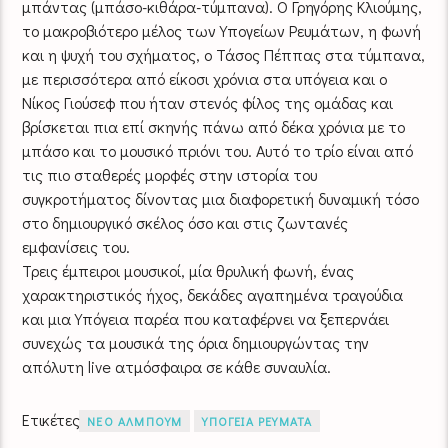
μπάντας (μπάσο-κιθάρα-τύμπανα). Ο Γρηγόρης Κλιούμης,
το μακροβιότερο μέλος των Υπογείων Ρευμάτων, η φωνή
και η ψυχή του σχήματος, ο Τάσος Πέππας στα τύμπανα,
με περισσότερα από είκοσι χρόνια στα υπόγεια και ο
Νίκος Γιούσεφ που ήταν στενός φίλος της ομάδας και
βρίσκεται πια επί σκηνής πάνω από δέκα χρόνια με το
μπάσο και το μουσικό πριόνι του. Αυτό το τρίο είναι από
τις πιο σταθερές μορφές στην ιστορία του
συγκροτήματος δίνοντας μια διαφορετική δυναμική τόσο
στο δημιουργικό σκέλος όσο και στις ζωντανές
εμφανίσεις του.
Τρεις έμπειροι μουσικοί, μία θρυλική φωνή, ένας
χαρακτηριστικός ήχος, δεκάδες αγαπημένα τραγούδια
και μια Υπόγεια παρέα που καταφέρνει να ξεπερνάει
συνεχώς τα μουσικά της όρια δημιουργώντας την
απόλυτη live ατμόσφαιρα σε κάθε συναυλία.
Ετικέτες
ΝΕΟ ΑΛΜΠΟΥΜ
ΥΠΟΓΕΙΑ ΡΕΥΜΑΤΑ