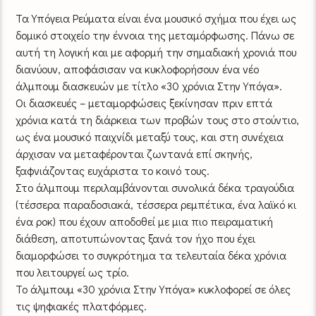
Τα Υπόγεια Ρεύματα είναι ένα μουσικό σχήμα που έχει ως
δομικό στοιχείο την έννοια της μεταμόρφωσης. Πάνω σε
αυτή τη λογική και με αφορμή την σημαδιακή χρονιά που
διανύουν, αποφάσισαν να κυκλοφορήσουν ένα νέο
άλμπουμ διασκευών με τίτλο «30 χρόνια Στην Υπόγα».
Οι διασκευές – μεταμορφώσεις ξεκίνησαν πριν επτά
χρόνια κατά τη διάρκεια των προβών τους στο στούντιο,
ως ένα μουσικό παιχνίδι μεταξύ τους, και στη συνέχεια
άρχισαν να μεταφέρονται ζωντανά επί σκηνής,
ξαφνιάζοντας ευχάριστα το κοινό τους.
Στο άλμπουμ περιλαμβάνονται συνολικά δέκα τραγούδια
(τέσσερα παραδοσιακά, τέσσερα ρεμπέτικα, ένα λαϊκό κι
ένα ροκ) που έχουν αποδοθεί με μια πιο πειραματική
διάθεση, αποτυπώνοντας ξανά τον ήχο που έχει
διαμορφώσει το συγκρότημα τα τελευταία δέκα χρόνια
που λειτουργεί ως τρίο.
To άλμπουμ «30 χρόνια Στην Υπόγα» κυκλοφορεί σε όλες
τις ψηφιακές πλατφόρμες.