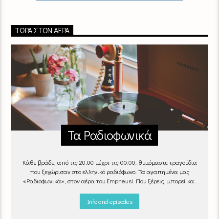
ΤΏΡΑ ΣΤΟΝ ΑΈΡΑ
Τα Ραδιοφωνικά
Κάθε βράδυ, από τις 20.00 μέχρι τις 00.00, θυμόμαστε τραγούδια
που ξεχώρισαν στο ελληνικό ραδιόφωνο. Τα αγαπημένα μας
«Ραδιοφωνικά», στον αέρα του Empneusi. Που ξέρεις, μπορεί και
το δικό σου αγαπημένο τραγούδι να βρίσκεται μέσα σ’ αυτά!
Κάθε
βράδυ 20
:00 – 00:00
στον
Empneusi 107 FM
.
Info and episodes