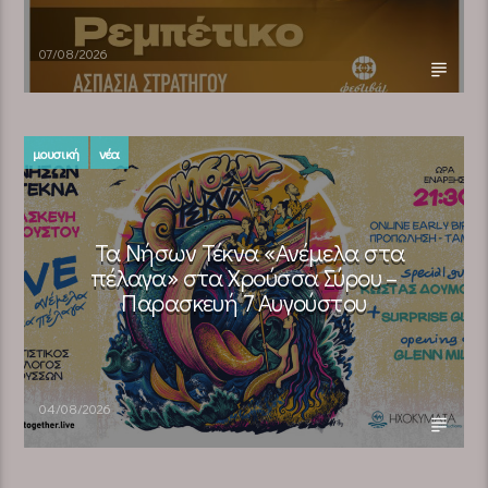
07/08/2026
μουσική
νέα
Τα Νήσων Τέκνα «Ανέμελα στα
πέλαγα» στα Χρούσσα Σύρου –
Παρασκευή 7 Αυγούστου
04/08/2026