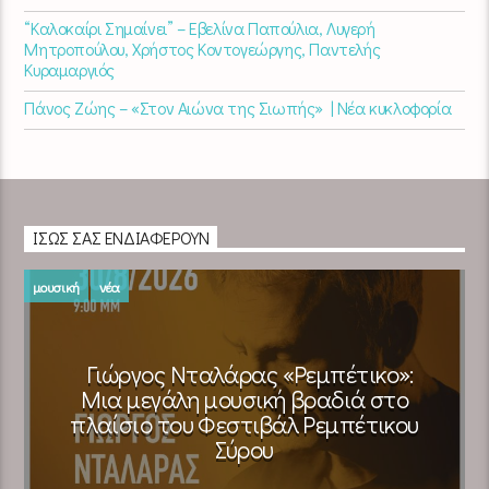
“Καλοκαίρι Σημαίνει” – Εβελίνα Παπούλια, Λυγερή
Μητροπούλου, Χρήστος Κοντογεώργης, Παντελής
Κυραμαργιός
Πάνος Ζώης – «Στον Αιώνα της Σιωπής» | Νέα κυκλοφορία
ΊΣΩΣ ΣΑΣ ΕΝΔΙΑΦΈΡΟΥΝ
μουσική
νέα
Γιώργος Νταλάρας «Ρεμπέτικο»:
Μια μεγάλη μουσική βραδιά στο
πλαίσιο του Φεστιβάλ Ρεμπέτικου
Σύρου