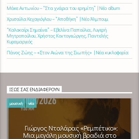
Μάκε Αντωνίου – “Στα χνάρια του ερημίτη” | Νέο album
Χρυσούλα Κεχαγιόγλου – “Αποθήκη” | Νέο Άλμπουμ
“Καλοκαίρι Σημαίνει” – Εβελίνα Παπούλια, Λυγερή
Μητροπούλου, Χρήστος Κοντογεώργης, Παντελής
Κυραμαργιός
Πάνος Ζώης – «Στον Αιώνα της Σιωπής» | Νέα κυκλοφορία
ΊΣΩΣ ΣΑΣ ΕΝΔΙΑΦΈΡΟΥΝ
μουσική
νέα
Γιώργος Νταλάρας «Ρεμπέτικο»:
Μια μεγάλη μουσική βραδιά στο