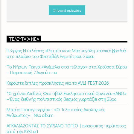
ευχάριστη!
"Νωρίς το πρωί" καθημερινά
(Δευτέρα - Παρασκευή)
06:00 - 07:00 στον Empneusi 107 FM
Info and episodes
ΤΕΛΕΥΤΑΊΑ ΝΈΑ
Γιώργος Νταλάρας «Ρεμπέτικο»: Μια μεγάλη μουσική βραδιά
στο πλαίσιο του Φεστιβάλ Ρεμπέτικου Σύρου
Τα Νήσων Τέκνα «Ανέμελα στα πέλαγα» στα Χρούσσα Σύρου
– Παρασκευή 7 Αυγούστου
Κερδίστε διπλές προσκλήσεις για το AVLI FEST 2026
10 χρόνια Διεθνές Φεστιβάλ Εκκλησιαστικού Οργάνου «ΑΝΩ»
– Ένας διεθνής πολιτιστικός θεσμός γιορτάζει στη Σύρο​
Μαρία Παπαγεωργίου – «Ο Τελευταίος Αναλογικός
Άνθρωπος» | Νέο album
ΑΓΚΑΛΙΑΖΟΝΤΑΣ ΤΟ ΣΥΡΙΑΝΟ ΤΟΠΙΟ | εικαστικός περίπατος
από την KYKLart