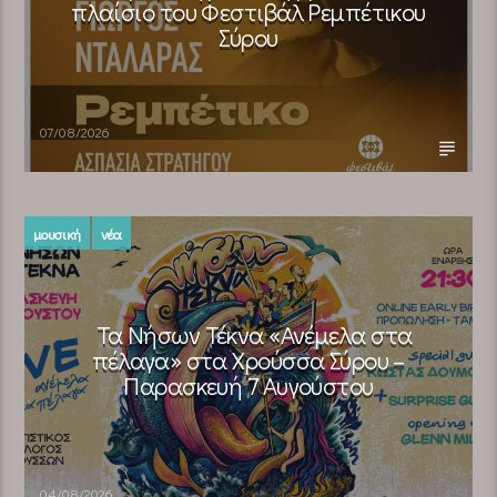
πλαίσιο του Φεστιβάλ Ρεμπέτικου
Σύρου
07/08/2026
μουσική
νέα
Τα Νήσων Τέκνα «Ανέμελα στα
πέλαγα» στα Χρούσσα Σύρου –
Παρασκευή 7 Αυγούστου
04/08/2026