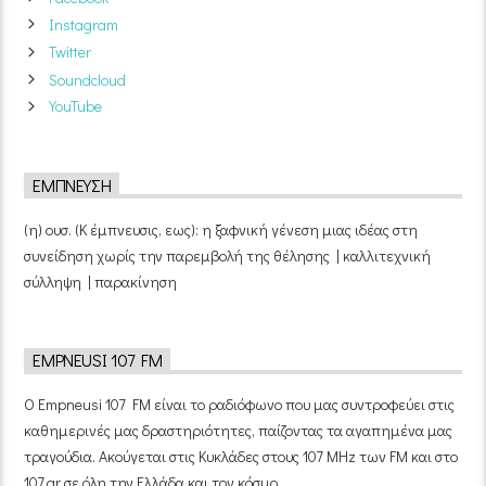
Instagram
Twitter
Soundcloud
YouTube
ΈΜΠΝΕΥΣΗ
(η) ουσ. (Κ έμπνευσις, εως): η ξαφνική γένεση μιας ιδέας στη
συνείδηση χωρίς την παρεμβολή της θέλησης | καλλιτεχνική
σύλληψη | παρακίνηση
EMPNEUSI 107 FM
Ο Empneusi 107 FM είναι το ραδιόφωνο που μας συντροφεύει στις
καθημερινές μας δραστηριότητες, παίζοντας τα αγαπημένα μας
τραγούδια. Ακούγεται στις Κυκλάδες στους 107 MHz των FM και στο
107.gr σε όλη την Ελλάδα και τον κόσμο.