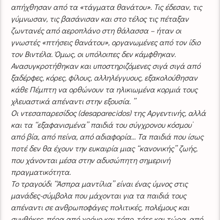
απήχθησαν από τα «τάγματα θανάτου». Τις έδεσαν, τις
γύμνωσαν, τις βασάνισαν και στο τέλος τις πέταξαν
ζωντανές από αεροπλάνο στη θάλασσα – ήταν οι
γνωστές «πτήσεις θανάτου», οργανωμένες από τον ίδιο
τον Βιντέλα. Όμως, οι υπόλοιπες δεν κάμφθηκαν.
Ανασυγκροτήθηκαν και υποστηριζόμενες σιγά σιγά από
ξαδέρφες, κόρες, φίλους, αλληλέγγυους, εξακολούθησαν
κάθε Πέμπτη να ορθώνουν τα ηλικιωμένα κορμιά τους
χλευαστικά απέναντι στην εξουσία. ’’
Οι ντεσαπαρεσίδος (desaparecidos) της Αργεντινής, αλλά
και τα ‘‘εξαφανισμένα’’ παιδιά του σύγχρονου κόσμου˙
από βία, από πείνα, από αδιαφορία… Τα παιδιά που ίσως
ποτέ δεν θα έχουν την ευκαιρία μιας ‘‘κανονικής’’ ζωής,
που χάνονται μέσα στην αδυσώπητη σημερινή
πραγματικότητα.
Το τραγούδι ‘‘Άσπρα μαντίλια’’ είναι ένας ύμνος στις
μανάδες-σύμβολα που μάχονται για τα παιδιά τους
απέναντι σε ανθρωποφάγες πολιτικές, πολέμους και
συνθήκες, πέρα από χρόνο και τόπο, τότε και τώρα, από