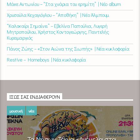
Μάκε Αντωνίου – “Στα χνάρια του ερημίτη” | Νέο album
Χρυσούλα Κεχαγιόγλου – “Αποθήκη” | Νέο Άλμπουμ
“Καλοκαίρι Σημαίνει” – Εβελίνα Παπούλια, Λυγερή
Μητροπούλου, Χρήστος Κοντογεώργης, Παντελής
Κυραμαργιός
Πάνος Ζώης – «Στον Αιώνα της Σιωπής» | Νέα κυκλοφορία
Restive – Homeboys | Νέα κυκλοφορία
ΊΣΩΣ ΣΑΣ ΕΝΔΙΑΦΈΡΟΥΝ
μουσική
νέα
Τα Νήσων Τέκνα «Ανέμελα στα