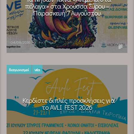
πέλαγα» στα Χρούσσα Σύρου –
Παρασκευή 7 Αυγούστου
04/08/2026
διαγωνισμοί
νέα
Κερδίστε διπλές προσκλήσεις για
το AVLI FEST 2026