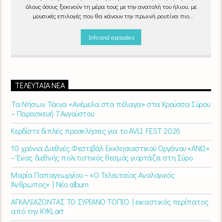
όλους όσους ξεκινούν τη μέρα τους με την ανατολή του ήλιου, με
μουσικές επιλογές που θα κάνουν την πρωινή ρουτίνα πιο
ευχάριστη!
"Νωρίς το πρωί" καθημερινά
(Δευτέρα - Παρασκευή)
06:00 - 07:00 στον Empneusi 107 FM
Info and episodes
ΤΕΛΕΥΤΑΊΑ ΝΈΑ
Τα Νήσων Τέκνα «Ανέμελα στα πέλαγα» στα Χρούσσα Σύρου
– Παρασκευή 7 Αυγούστου
Κερδίστε διπλές προσκλήσεις για το AVLI FEST 2026
10 χρόνια Διεθνές Φεστιβάλ Εκκλησιαστικού Οργάνου «ΑΝΩ»
– Ένας διεθνής πολιτιστικός θεσμός γιορτάζει στη Σύρο​
Μαρία Παπαγεωργίου – «Ο Τελευταίος Αναλογικός
Άνθρωπος» | Νέο album
ΑΓΚΑΛΙΑΖΟΝΤΑΣ ΤΟ ΣΥΡΙΑΝΟ ΤΟΠΙΟ | εικαστικός περίπατος
από την KYKLart