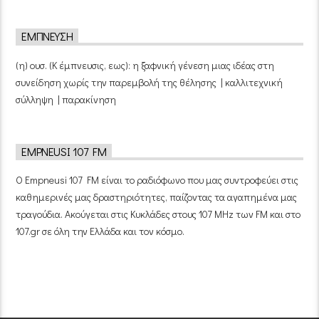
ΈΜΠΝΕΥΣΗ
(η) ουσ. (Κ έμπνευσις, εως): η ξαφνική γένεση μιας ιδέας στη
συνείδηση χωρίς την παρεμβολή της θέλησης | καλλιτεχνική
σύλληψη | παρακίνηση
EMPNEUSI 107 FM
Ο Empneusi 107 FM είναι το ραδιόφωνο που μας συντροφεύει στις
καθημερινές μας δραστηριότητες, παίζοντας τα αγαπημένα μας
τραγούδια. Ακούγεται στις Κυκλάδες στους 107 MHz των FM και στο
107.gr σε όλη την Ελλάδα και τον κόσμο.