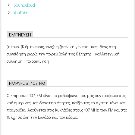
Soundcloud
YouTube
ΈΜΠΝΕΥΣΗ
(η) ουσ. (Κ έμπνευσις, εως): η ξαφνική γένεση μιας ιδέας στη
συνείδηση χωρίς την παρεμβολή της θέλησης | καλλιτεχνική
σύλληψη | παρακίνηση
EMPNEUSI 107 FM
Ο Empneusi 107 FM είναι το ραδιόφωνο που μας συντροφεύει στις
καθημερινές μας δραστηριότητες, παίζοντας τα αγαπημένα μας
τραγούδια. Ακούγεται στις Κυκλάδες στους 107 MHz των FM και στο
107.gr σε όλη την Ελλάδα και τον κόσμο.