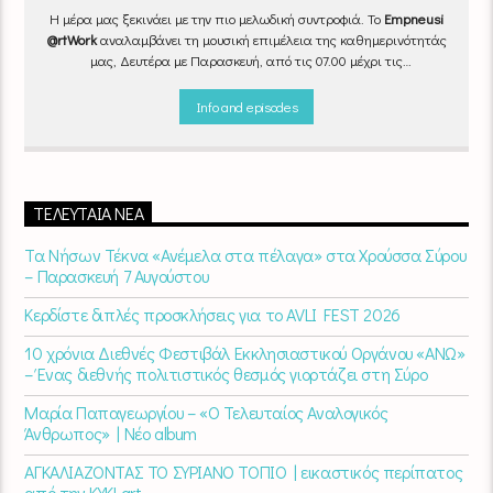
Η μέρα μας ξεκινάει με την πιο μελωδική συντροφιά. Το
Empneusi
@rtWork
αναλαμβάνει τη μουσική επιμέλεια της καθημερινότητάς
μας, Δευτέρα με Παρασκευή, από τις 07.00 μέχρι τις
10.00.
Επιλεγμένα τραγούδια
από την
εγχώρια
και τη
διεθνή
σκηνή
εναλλάσσονται αρμονικά, θυμίζοντάς μας πως δουλειά και
Info and episodes
τέχνη πάνε μαζί.
Καθημερινά
(Δευτέρα-Παρασκευή)
07:00 –
10:00
στον
Empneusi 107 FM
.
ΤΕΛΕΥΤΑΊΑ ΝΈΑ
Τα Νήσων Τέκνα «Ανέμελα στα πέλαγα» στα Χρούσσα Σύρου
– Παρασκευή 7 Αυγούστου
Κερδίστε διπλές προσκλήσεις για το AVLI FEST 2026
10 χρόνια Διεθνές Φεστιβάλ Εκκλησιαστικού Οργάνου «ΑΝΩ»
– Ένας διεθνής πολιτιστικός θεσμός γιορτάζει στη Σύρο​
Μαρία Παπαγεωργίου – «Ο Τελευταίος Αναλογικός
Άνθρωπος» | Νέο album
ΑΓΚΑΛΙΑΖΟΝΤΑΣ ΤΟ ΣΥΡΙΑΝΟ ΤΟΠΙΟ | εικαστικός περίπατος
από την KYKLart