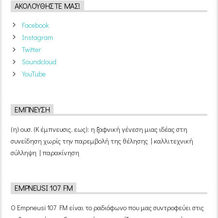
ΑΚΟΛΟΥΘΉΣΤΕ ΜΑΣ!
Facebook
Instagram
Twitter
Soundcloud
YouTube
ΈΜΠΝΕΥΣΗ
(η) ουσ. (Κ έμπνευσις, εως): η ξαφνική γένεση μιας ιδέας στη
συνείδηση χωρίς την παρεμβολή της θέλησης | καλλιτεχνική
σύλληψη | παρακίνηση
EMPNEUSI 107 FM
Ο Empneusi 107 FM είναι το ραδιόφωνο που μας συντροφεύει στις