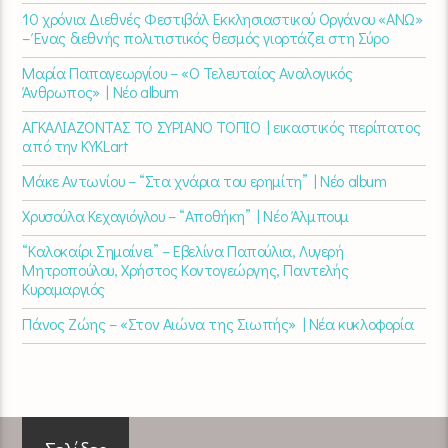
10 χρόνια Διεθνές Φεστιβάλ Εκκλησιαστικού Οργάνου «ΑΝΩ»
– Ένας διεθνής πολιτιστικός θεσμός γιορτάζει στη Σύρο​
Μαρία Παπαγεωργίου – «Ο Τελευταίος Αναλογικός
Άνθρωπος» | Νέο album
ΑΓΚΑΛΙΑΖΟΝΤΑΣ ΤΟ ΣΥΡΙΑΝΟ ΤΟΠΙΟ | εικαστικός περίπατος
από την KYKLart
Μάκε Αντωνίου – “Στα χνάρια του ερημίτη” | Νέο album
Χρυσούλα Κεχαγιόγλου – “Αποθήκη” | Νέο Άλμπουμ
“Καλοκαίρι Σημαίνει” – Εβελίνα Παπούλια, Λυγερή
Μητροπούλου, Χρήστος Κοντογεώργης, Παντελής
Κυραμαργιός
Πάνος Ζώης – «Στον Αιώνα της Σιωπής» | Νέα κυκλοφορία