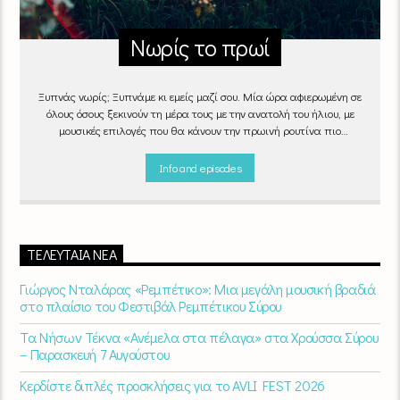
Νωρίς το πρωί
Ξυπνάς νωρίς; Ξυπνάμε κι εμείς μαζί σου. Μία ώρα αφιερωμένη σε
όλους όσους ξεκινούν τη μέρα τους με την ανατολή του ήλιου, με
μουσικές επιλογές που θα κάνουν την πρωινή ρουτίνα πιο
ευχάριστη!
"Νωρίς το πρωί" καθημερινά
(Δευτέρα - Παρασκευή)
06:00 - 07:00 στον Empneusi 107 FM
Info and episodes
ΤΕΛΕΥΤΑΊΑ ΝΈΑ
Γιώργος Νταλάρας «Ρεμπέτικο»: Μια μεγάλη μουσική βραδιά
στο πλαίσιο του Φεστιβάλ Ρεμπέτικου Σύρου
Τα Νήσων Τέκνα «Ανέμελα στα πέλαγα» στα Χρούσσα Σύρου
– Παρασκευή 7 Αυγούστου
Κερδίστε διπλές προσκλήσεις για το AVLI FEST 2026