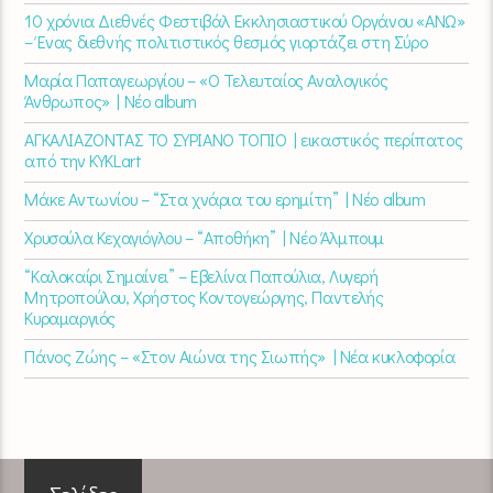
10 χρόνια Διεθνές Φεστιβάλ Εκκλησιαστικού Οργάνου «ΑΝΩ»
– Ένας διεθνής πολιτιστικός θεσμός γιορτάζει στη Σύρο​
Μαρία Παπαγεωργίου – «Ο Τελευταίος Αναλογικός
Άνθρωπος» | Νέο album
ΑΓΚΑΛΙΑΖΟΝΤΑΣ ΤΟ ΣΥΡΙΑΝΟ ΤΟΠΙΟ | εικαστικός περίπατος
από την KYKLart
Μάκε Αντωνίου – “Στα χνάρια του ερημίτη” | Νέο album
Χρυσούλα Κεχαγιόγλου – “Αποθήκη” | Νέο Άλμπουμ
“Καλοκαίρι Σημαίνει” – Εβελίνα Παπούλια, Λυγερή
Μητροπούλου, Χρήστος Κοντογεώργης, Παντελής
Κυραμαργιός
Πάνος Ζώης – «Στον Αιώνα της Σιωπής» | Νέα κυκλοφορία