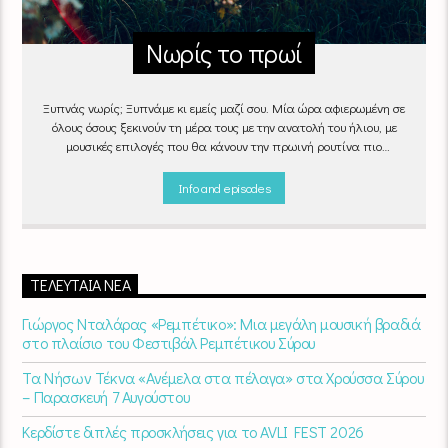
Νωρίς το πρωί
Ξυπνάς νωρίς; Ξυπνάμε κι εμείς μαζί σου. Μία ώρα αφιερωμένη σε
όλους όσους ξεκινούν τη μέρα τους με την ανατολή του ήλιου, με
μουσικές επιλογές που θα κάνουν την πρωινή ρουτίνα πιο
ευχάριστη!
"Νωρίς το πρωί" καθημερινά
(Δευτέρα - Παρασκευή)
06:00 - 07:00 στον Empneusi 107 FM
Info and episodes
ΤΕΛΕΥΤΑΊΑ ΝΈΑ
Γιώργος Νταλάρας «Ρεμπέτικο»: Μια μεγάλη μουσική βραδιά
στο πλαίσιο του Φεστιβάλ Ρεμπέτικου Σύρου
Τα Νήσων Τέκνα «Ανέμελα στα πέλαγα» στα Χρούσσα Σύρου
– Παρασκευή 7 Αυγούστου
Κερδίστε διπλές προσκλήσεις για το AVLI FEST 2026