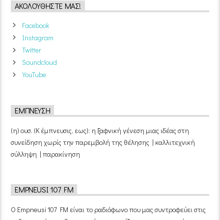
ΑΚΟΛΟΥΘΉΣΤΕ ΜΑΣ!
Facebook
Instagram
Twitter
Soundcloud
YouTube
ΈΜΠΝΕΥΣΗ
(η) ουσ. (Κ έμπνευσις, εως): η ξαφνική γένεση μιας ιδέας στη
συνείδηση χωρίς την παρεμβολή της θέλησης | καλλιτεχνική
σύλληψη | παρακίνηση
EMPNEUSI 107 FM
Ο Empneusi 107 FM είναι το ραδιόφωνο που μας συντροφεύει στις