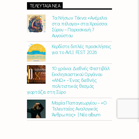
πάνε μαζί.
Καθημερινά
(Δευτέρα-
ΤΕΛΕΥΤΑΊΑ ΝΈΑ
Παρασκευή)
07:00 – 10:00
στον
Empneusi
107 FM
.
Τα Νήσων Τέκνα «Ανέμελα
στα πέλαγα» στα Χρούσσα
Σύρου – Παρασκευή 7
Αυγούστου
Κερδίστε διπλές προσκλήσεις
για το AVLI FEST 2026
10 χρόνια Διεθνές Φεστιβάλ
Εκκλησιαστικού Οργάνου
«ΑΝΩ» – Ένας διεθνής
πολιτιστικός θεσμός
γιορτάζει στη Σύρο​
Μαρία Παπαγεωργίου – «Ο
Τελευταίος Αναλογικός
Άνθρωπος» | Νέο album
ΑΓΚΑΛΙΑΖΟΝΤΑΣ ΤΟ ΣΥΡΙΑΝΟ
ΤΟΠΙΟ | εικαστικός
περίπατος από την KYKLart