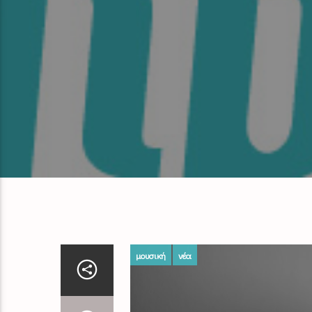
μουσική
νέα