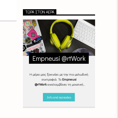
ΤΏΡΑ ΣΤΟΝ ΑΈΡΑ
Empneusi @rtWork
Η μέρα μας ξεκινάει με την πιο μελωδική
συντροφιά. Το
Empneusi
@rtWork
αναλαμβάνει τη μουσική
επιμέλεια της καθημερινότητάς μας,
Δευτέρα με Παρασκευή, από τις 07.00
Info and episodes
μέχρι τις 10.00.
Επιλεγμένα
τραγούδια
από την
εγχώρια
και τη
διεθνή
σκηνή
εναλλάσσονται αρμονικά,
θυμίζοντάς μας πως δουλειά και τέχνη