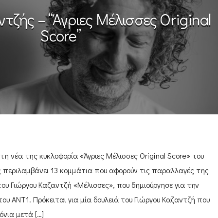
ντζής – “Άγριες Μέλισσες Original
Score”
η νέα της κυκλοφορία «Άγριες Μέλισσες Original Score» του
ς περιλαμβάνει 13 κομμάτια που αφορούν τις παραλλαγές της
του Γιώργου Καζαντζή «Μέλισσες», που δημιούργησε για την
ου ΑΝΤ1. Πρόκειται για μία δουλειά του Γιώργου Καζαντζή που
όνια μετά […]