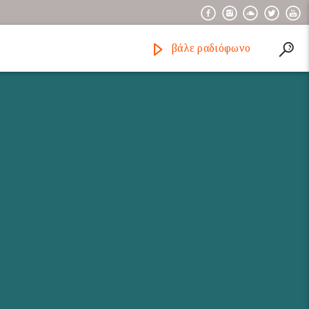
βάλε ραδιόφωνο