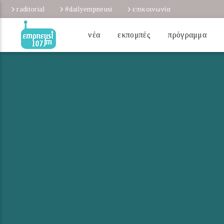
raditorial
#dailyempneusi
επικοινωνία
νέα
εκπομπές
πρόγραμμα