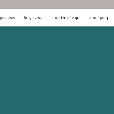
podcasts
διαγωνισμοί
στείλε μήνυμα
διαφήμιση