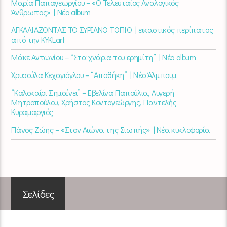
Μαρία Παπαγεωργίου – «Ο Τελευταίος Αναλογικός
Άνθρωπος» | Νέο album
ΑΓΚΑΛΙΑΖΟΝΤΑΣ ΤΟ ΣΥΡΙΑΝΟ ΤΟΠΙΟ | εικαστικός περίπατος
από την KYKLart
Μάκε Αντωνίου – “Στα χνάρια του ερημίτη” | Νέο album
Χρυσούλα Κεχαγιόγλου – “Αποθήκη” | Νέο Άλμπουμ
“Καλοκαίρι Σημαίνει” – Εβελίνα Παπούλια, Λυγερή
Μητροπούλου, Χρήστος Κοντογεώργης, Παντελής
Κυραμαργιός
Πάνος Ζώης – «Στον Αιώνα της Σιωπής» | Νέα κυκλοφορία
Σελίδες