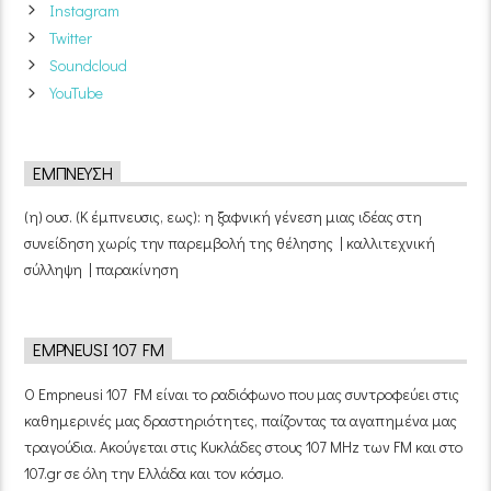
Instagram
Twitter
Soundcloud
YouTube
ΈΜΠΝΕΥΣΗ
(η) ουσ. (Κ έμπνευσις, εως): η ξαφνική γένεση μιας ιδέας στη
συνείδηση χωρίς την παρεμβολή της θέλησης | καλλιτεχνική
σύλληψη | παρακίνηση
EMPNEUSI 107 FM
Ο Empneusi 107 FM είναι το ραδιόφωνο που μας συντροφεύει στις
καθημερινές μας δραστηριότητες, παίζοντας τα αγαπημένα μας
τραγούδια. Ακούγεται στις Κυκλάδες στους 107 MHz των FM και στο
107.gr σε όλη την Ελλάδα και τον κόσμο.