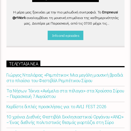
Η μέρα μας ξεκινάει με την πιο μελωδική συντροφιά. Το
Empneusi
@rtWork
αναλαμβάνει τη μουσική επιμέλεια της καθημερινότητάς
μας, Δευτέρα με Παρασκευή, από τις 07.00 μέχρι τις
10.00.
Επιλεγμένα τραγούδια
από την
εγχώρια
και τη
διεθνή
σκηνή
εναλλάσσονται αρμονικά, θυμίζοντάς μας πως δουλειά και
Info and episodes
τέχνη πάνε μαζί.
Καθημερινά
(Δευτέρα-Παρασκευή)
07:00 –
10:00
στον
Empneusi 107 FM
.
ΤΕΛΕΥΤΑΊΑ ΝΈΑ
Γιώργος Νταλάρας «Ρεμπέτικο»: Μια μεγάλη μουσική βραδιά
στο πλαίσιο του Φεστιβάλ Ρεμπέτικου Σύρου
Τα Νήσων Τέκνα «Ανέμελα στα πέλαγα» στα Χρούσσα Σύρου
– Παρασκευή 7 Αυγούστου
Κερδίστε διπλές προσκλήσεις για το AVLI FEST 2026
10 χρόνια Διεθνές Φεστιβάλ Εκκλησιαστικού Οργάνου «ΑΝΩ»
– Ένας διεθνής πολιτιστικός θεσμός γιορτάζει στη Σύρο​