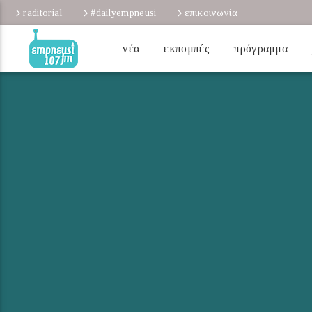
raditorial
#dailyempneusi
επικοινωνία
νέα
εκπομπές
πρόγραμμα