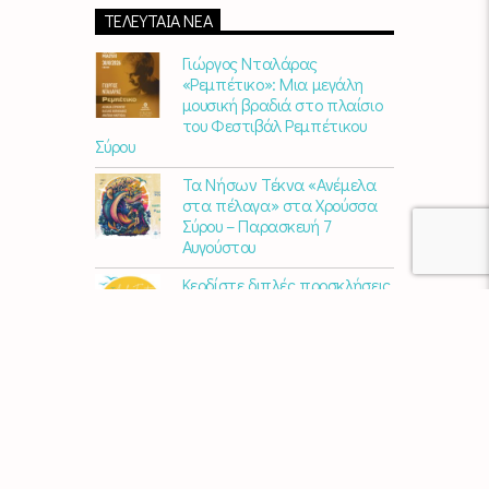
ΤΕΛΕΥΤΑΊΑ ΝΈΑ
Γιώργος Νταλάρας
«Ρεμπέτικο»: Μια μεγάλη
μουσική βραδιά στο πλαίσιο
του Φεστιβάλ Ρεμπέτικου
Σύρου
Τα Νήσων Τέκνα «Ανέμελα
στα πέλαγα» στα Χρούσσα
Σύρου – Παρασκευή 7
Αυγούστου
Κερδίστε διπλές προσκλήσεις
για το AVLI FEST 2026
10 χρόνια Διεθνές Φεστιβάλ
Εκκλησιαστικού Οργάνου
«ΑΝΩ» – Ένας διεθνής
πολιτιστικός θεσμός
γιορτάζει στη Σύρο​
Μαρία Παπαγεωργίου – «Ο