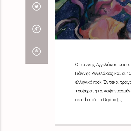
06/05/2022
Ο Γιάννης Αγγελάκας και ο
Γιάννης Αγγελάκας και οι 
ελληνικό rock. Έντεκα τραγ
τρυφερότητα «αφηνιασμένω
σε cd από το Ogdoo […]