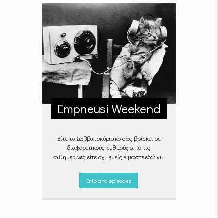
Empneusi Weekend
Είτε το Σαββατοκύριακο σας βρίσκει σε
διαφορετικούς ρυθμούς από τις
καθημερινές είτε όχι, εμείς είμαστε εδώ για
να ντύσουμε μουσικά τις δύο τελευταίες
μέρες της εβδομάδας, δημιουργώντας μία
Info and episodes
μελωδική συνήθεια για ό,τι κι αν κάνετε.