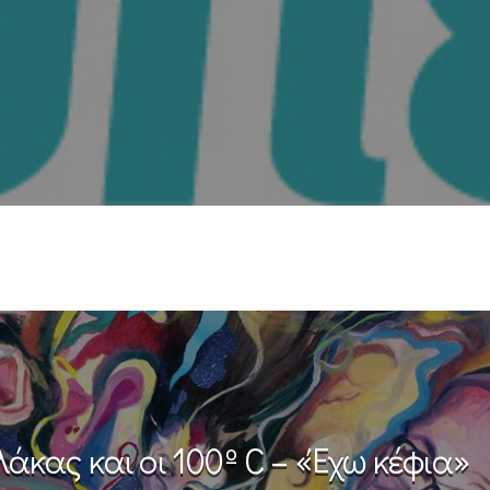
λάκας και οι 100º C – «Έχω κέφια»