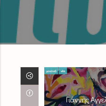
μουσική
νέα
Γιάννης Αγγε