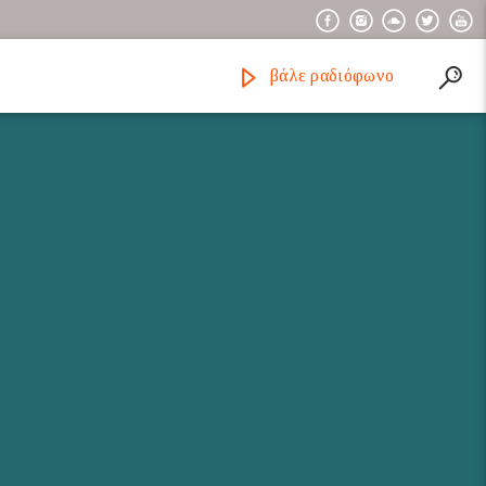
βάλε ραδιόφωνο