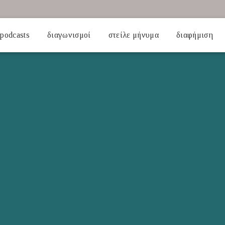
podcasts
διαγωνισμοί
στείλε μήνυμα
διαφήμιση