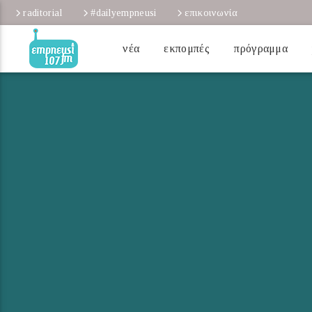
raditorial
#dailyempneusi
επικοινωνία
νέα
εκπομπές
πρόγραμμα