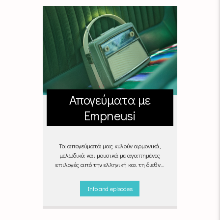
Απογεύματα με
Empneusi
Τα απογεύματά μας κυλούν αρμονικά,
μελωδικά και μουσικά με αγαπημένες
επιλογές από την ελληνική και τη διεθνή
σκηνή για να σας συντροφεύουν στη
δουλειά, στη βόλτα ή στον απογευματινό
Info and episodes
καφέ στην πιο αναπαυτική γωνιά του
σπιτιού σας.
"Απογεύματα με Empneusi",
Καθημερινά & Σαββατοκύριακα 17:00 –