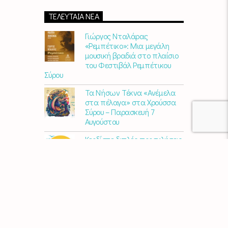
20:00.
ΤΕΛΕΥΤΑΊΑ ΝΈΑ
Γιώργος Νταλάρας
«Ρεμπέτικο»: Μια μεγάλη
μουσική βραδιά στο πλαίσιο
του Φεστιβάλ Ρεμπέτικου
Σύρου
Τα Νήσων Τέκνα «Ανέμελα
στα πέλαγα» στα Χρούσσα
Σύρου – Παρασκευή 7
Αυγούστου
Κερδίστε διπλές προσκλήσεις
για το AVLI FEST 2026
10 χρόνια Διεθνές Φεστιβάλ
Εκκλησιαστικού Οργάνου
«ΑΝΩ» – Ένας διεθνής
πολιτιστικός θεσμός
γιορτάζει στη Σύρο​