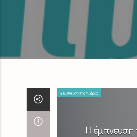
η έμπνευση της ημέρας
Η έμπνευση 