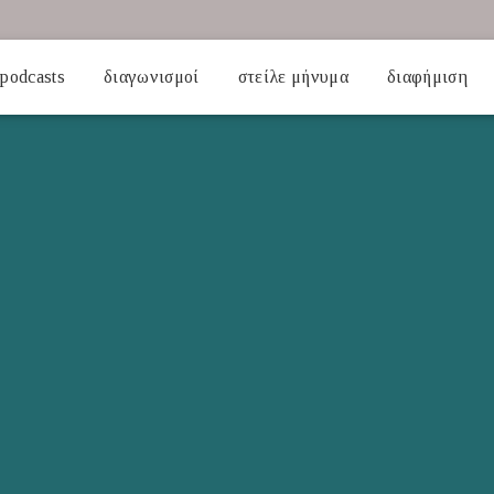
podcasts
διαγωνισμοί
στείλε μήνυμα
διαφήμιση