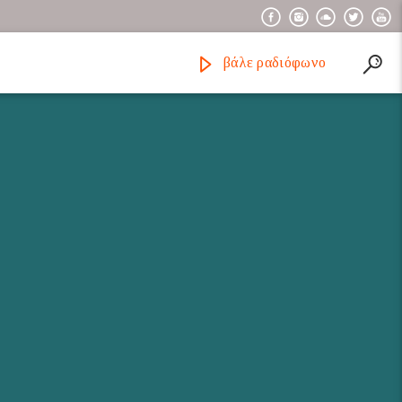
βάλε ραδιόφωνο